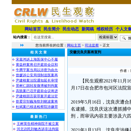
网站首页
民生简介
民生动态
新闻稿
维权经历
个人文
站内搜索：
您当前所在的位置：
网站主页
>
司法监察
> 正文
安徽沈良庆案将宣判
相 关 文 章
宋嘉鸿诉上海医保中心不履
黄益梓案将召开庭前会议和
牛腾宇案当局以涉密为由允
作者：民
曾媛诉公安局强制送医案再
尹建根案法院通知延长审理
【民生观察2021年11
景树仁因转发微博被刑拘案
月17日在合肥市包河区法院宣
高兟案已召开庭前会议将进
尹建根因言获罪案开庭法官
昝爱宗邹巍海祭刘晓波案将
2019年5月16日，沈良庆遭
杜斌案已移送检察院涉嫌罪
名逮捕。沈良庆这次遭抓捕中
刑，而审讯内容主要涉及六
最 新 热 门
王树英告精神病院不被立案
河北访民刘敏杰诉非法拘留
2021年1月13日，沈良