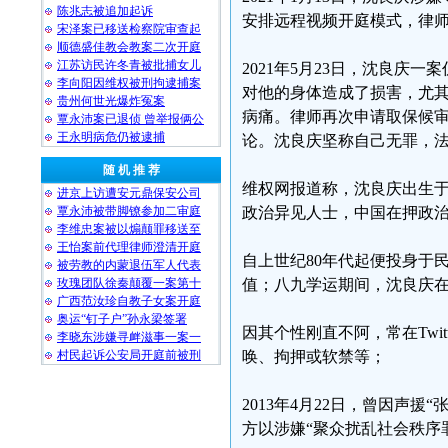
陈兆志被追加起诉
安排远程视频开庭模式，律
宋泽案已移送检察院审查起
顺德盛佳教会教案二次开庭
江苏访民许冬青被批捕女儿
2021年5月23日，沈良
李向阳因维权被刑拘逮捕案
对他的身体造成了损害，尤
贵州何世光爆炸冤案
病痛。律师再次申请取保候
覃永沛案已退侦 曾举报俩公
王永明病危仍被逮捕
论。沈良庆坚称自己无罪，法
随 机 推 荐
维权网报道称，沈良庆出生于
进京上访遭安元鼎保安公司
覃永沛被带脚镣参加二审庭
政治异见人士，中国在押政
李维忠案被以煽颠罪移送至
王怡案前代理律师澄清开庭
自上世纪80年代起便投身于
被劳教的内蒙退伍军人代表
玫瑰团队徐秦颠覆一案第十
值；八九学运期间，沈良庆在
广西范汝珍自教子女案开庭
奥运“钉子户”孙永梁签署
因其个性刚直不阿，常在Twi
李晓东涉嫌寻衅滋事一案一
村民起诉公安局开庭前被刑
唤、拘押或软禁等；
2013年4月22日，曾因声
方以涉嫌“聚众扰乱社会秩序