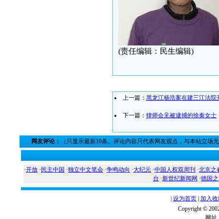
(责任编辑：民生编辑)
上一篇：
黑龙江杨浩案在建三江法院
下一篇：
律师会见被逮捕的徐秦女士
网友评论：
（只显示最新10条。评论内容只代表网友观点，与本站立场
·
开放
·
民主中国
·
独立中文笔会
·
争鸣动向
·
大纪元
·
中国人权双周刊
·
北京之
台
·
新世纪新闻网
·
德国之
|
设为首页
|
加入收
Copyright ©
网址：w