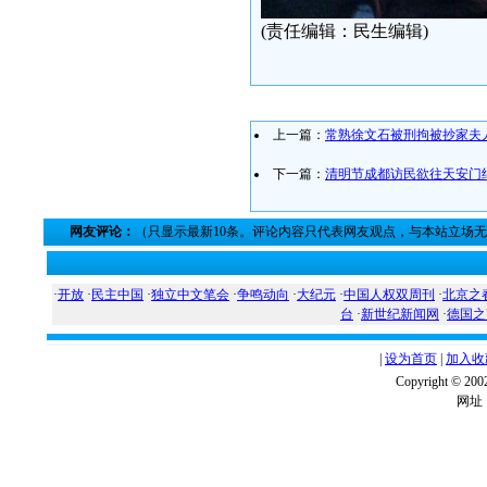
(责任编辑：民生编辑)
上一篇：
常熟徐文石被刑拘被抄家夫
下一篇：
清明节成都访民欲往天安门
网友评论：
（只显示最新10条。评论内容只代表网友观点，与本站立场
·
开放
·
民主中国
·
独立中文笔会
·
争鸣动向
·
大纪元
·
中国人权双周刊
·
北京之
台
·
新世纪新闻网
·
德国之
|
设为首页
|
加入收
Copyright ©
网址：w