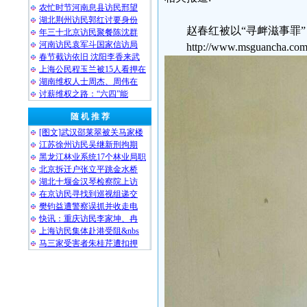
农忙时节河南息县访民邢望
湖北荆州访民郭红讨要身份
赵春红被以“寻衅滋事罪”
年三十北京访民聚餐陈沈群
河南访民袁军斗国家信访局
http://www.msguancha.com
春节截访依旧 沈阳李香来武
上海公民程玉兰被15人看押在
湖南维权人士周杰、周伟在
讨薪维权之路：“六四”能
随 机 推 荐
[图文]武汉邵莱翠被关马家楼
江苏徐州访民吴继新刑拘期
黑龙江林业系统17个林业局职
北京拆迁户张立平跳金水桥
湖北十堰金汉琴检察院上访
在京访民寻找到巡视组递交
樊钧益遭警察误抓并收走电
快讯：重庆访民李家坤、冉
上海访民集体赴港受阻&nbs
马三家受害者朱桂芹遭扣押