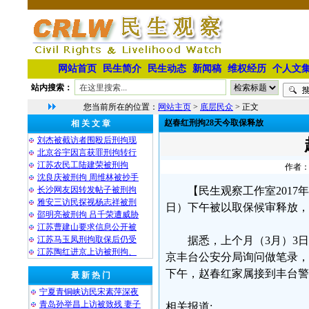
网站首页
民生简介
民生动态
新闻稿
维权经历
个人文
站内搜索：
您当前所在的位置：
网站主页
>
底层民众
> 正文
赵春红刑拘28天今取保释放
相 关 文 章
刘杰被截访者围殴后刑拘现
北京谷宇因言获罪刑拘转行
江苏农民工陆建荣被刑拘
作者：
沈良庆被刑拘 周维林被抄手
长沙网友因转发帖子被刑拘
【民生观察工作室2017
雅安三访民探视杨志祥被刑
日）下午被以取保候审释放，
邵明亮被刑拘 吕千荣遭威胁
江苏曹建山要求信息公开被
江苏马玉凤刑拘取保后仍受
据悉，上个月（3月）3
江苏陶红进京上访被刑拘、
京丰台公安分局询问做笔录，
下午，赵春红家属接到丰台警
最 新 热 门
宁夏青铜峡访民宋素萍深夜
青岛孙举昌上访被致残 妻子
相关报道: