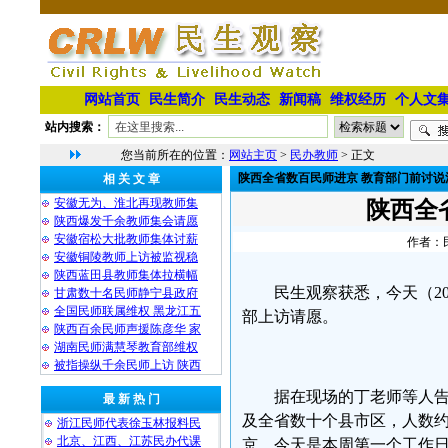
网站首页
民生简介
民生动态
新闻稿
维权经历
个人文
站内搜索：
您当前所在的位置：
网站主页
>
民办教师
> 正文
陕西全省数百民师进京 教育部门前讨说
相 关 文 章
安徽无为、淮北再现教师集
陕西全
陕西爆发千余教师集会请愿
安徽宿松大批教师集体讨薪
作者：民
安徽铜陵教师上访被监视稳
陕西蓝田县教师集体拉横幅
民生观察获悉，今天（2
甘肃数十名民师静宁县政府
全国民师联属维权 黑龙江五
部上访请愿。
陕西百余民师声援陈彦华 家
湖南民师满慧琴教育部维权
被指操纵千余民师上访 陕西
据在现场的丁老师等人
最 新 热 门
及全省数十个县市区，人数约
浙江民师代表徐玉林报料民
北京、江西、江苏民办代课
京。今天是本周第一个工作