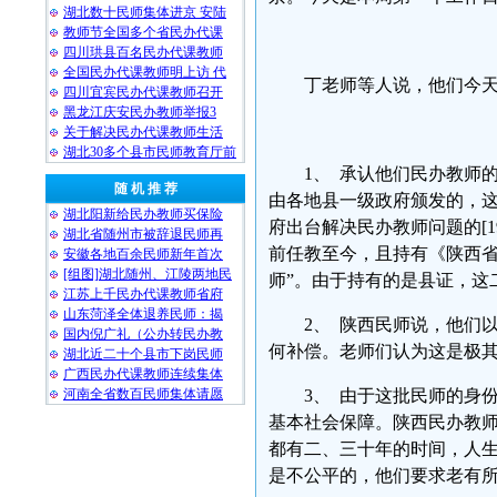
湖北数十民师集体进京 安陆
教师节全国多个省民办代课
四川珙县百名民办代课教师
全国民办代课教师明上访 代
丁老师等人说，他们今
四川宜宾民办代课教师召开
黑龙江庆安民办教师举报3
关于解决民办代课教师生活
湖北30多个县市民师教育厅前
1、 承认他们民办教师
随 机 推 荐
由各地县一级政府颁发的，这
湖北阳新给民办教师买保险
府出台解决民办教师问题的[19
湖北省随州市被辞退民师再
前任教至今，且持有《陕西省
安徽各地百余民师新年首次
[组图]湖北随州、江陵两地民
师”。由于持有的是县证，这
江苏上千民办代课教师省府
山东菏泽全体退养民师：揭
2、 陕西民师说，他们
国内倪广礼（公办转民办教
何补偿。老师们认为这是极
湖北近二十个县市下岗民师
广西民办代课教师连续集体
河南全省数百民师集体请愿
3、 由于这批民师的身
基本社会保障。陕西民办教
都有二、三十年的时间，人
是不公平的，他们要求老有