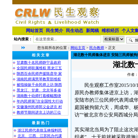
网站首页
民生简介
民生动态
新闻稿
维权经历
个人文
站内搜索：
您当前所在的位置：
网站主页
>
民办教师
> 正文
湖北数十民师集体进京 安陆三民师被拘
相 关 文 章
甘肃数十名民师静宁县政府
湖北数
全国民师联属维权 黑龙江五
陕西百余民师声援陈彦华 家
作者：
湖南民师满慧琴教育部维权
被指操纵千余民师上访 陕西
民生观察工作室2015/
黑龙江、甘肃、北京等多省
原民办教师集体进京上访，
湖南数十幼师打着横幅围绕
安陆市的三位民师代表周成华
年内民师第7次全国性大行动
安徽滁州民师郭义金进京 村
庭国被拘留六天，周成华、杨
教师节期间进京上访的三位
访”“被北京市公安局西城分局
最 新 热 门
其实湖北当局为了阻止这次湖
浙江民师代表徐玉林报料民
北京、江西、江苏民办代课
织者”，十天前就被采取措施