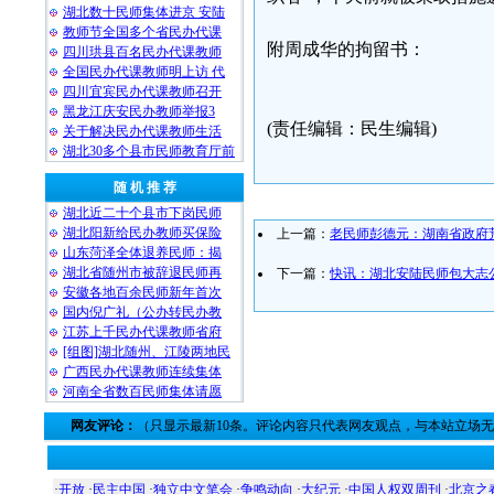
湖北数十民师集体进京 安陆
教师节全国多个省民办代课
附周成华的拘留书：
四川珙县百名民办代课教师
全国民办代课教师明上访 代
四川宜宾民办代课教师召开
黑龙江庆安民办教师举报3
(责任编辑：民生编辑)
关于解决民办代课教师生活
湖北30多个县市民师教育厅前
随 机 推 荐
湖北近二十个县市下岗民师
湖北阳新给民办教师买保险
上一篇：
老民师彭德元：湖南省政府荒
山东菏泽全体退养民师：揭
湖北省随州市被辞退民师再
下一篇：
快讯：湖北安陆民师包大志
安徽各地百余民师新年首次
国内倪广礼（公办转民办教
江苏上千民办代课教师省府
[组图]湖北随州、江陵两地民
广西民办代课教师连续集体
河南全省数百民师集体请愿
网友评论：
（只显示最新10条。评论内容只代表网友观点，与本站立场
·
开放
·
民主中国
·
独立中文笔会
·
争鸣动向
·
大纪元
·
中国人权双周刊
·
北京之