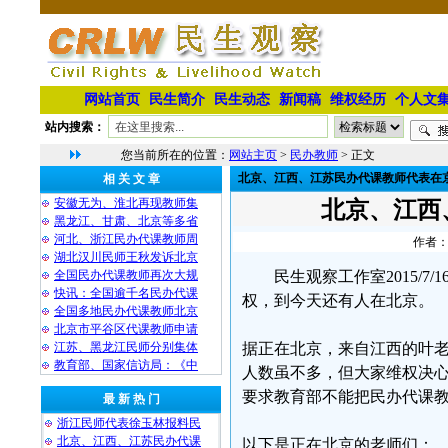
网站首页
民生简介
民生动态
新闻稿
维权经历
个人文
站内搜索：
您当前所在的位置：
网站主页
>
民办教师
> 正文
北京、江西、江苏民办代课教师代表在
相 关 文 章
安徽无为、淮北再现教师集
北京、江西
黑龙江、甘肃、北京等多省
河北、浙江民办代课教师周
作者：
湖北汉川民师王秋发诉北京
全国民办代课教师再次大规
民生观察工作室2015/
快讯：全国逾千名民办代课
权，到今天还有人在北京。
全国多地民办代课教师北京
北京市平谷区代课教师申请
江苏、黑龙江民师分别集体
据正在北京，来自江西的叶
教育部、国家信访局：《中
人数虽不多，但大家维权决
要求教育部不能把民办代课
最 新 热 门
浙江民师代表徐玉林报料民
北京、江西、江苏民办代课
以下是正在北京的老师们：