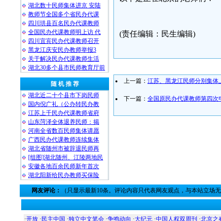
湖北数十民师集体进京 安陆
教师节全国多个省民办代课
四川珙县百名民办代课教师
全国民办代课教师明上访 代
(责任编辑：民生编辑)
四川宜宾民办代课教师召开
黑龙江庆安民办教师举报3
关于解决民办代课教师生活
湖北30多个县市民师教育厅前
上一篇：
江苏、黑龙江民师分别集体
随 机 推 荐
湖北近二十个县市下岗民师
下一篇：
全国原民办代课教师第四次
国内倪广礼（公办转民办教
江苏上千民办代课教师省府
山东菏泽全体退养民师：揭
河南全省数百民师集体请愿
广西民办代课教师连续集体
湖北省随州市被辞退民师再
[组图]湖北随州、江陵两地民
安徽各地百余民师新年首次
湖北阳新给民办教师买保险
网友评论：
（只显示最新10条。评论内容只代表网友观点，与本站立场
·
开放
·
民主中国
·
独立中文笔会
·
争鸣动向
·
大纪元
·
中国人权双周刊
·
北京之