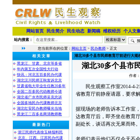
网站首页
民生简介
民生动态
新闻稿
维权经历
个人文
站内搜索：
您当前所在的位置：
网站主页
>
民办教师
> 正文
湖北30多个县市民师教育厅前进行大规
相 关 文 章
黑龙江、甘肃、北京等多省
湖北30多个县市
年内第五次全国性大行动
快讯：河北五百多民办代课
作者：
湖北汉川民师王秋发诉北京
甘肃省电大毕业生任教20多年
民生观察工作室2014-
全国二百多民代幼教师今请
省教育厅前静座请愿，要求
湖北省广水市民师吴克忠诉
全国多地民办代课教师北京
湖北红安民办教师曝光当地
据现场的老师告诉本工作室，
黑龙江二百多名两清教师教
达教育厅后，即齐坐在教育
副处长，谈话再次无果而终
最 新 热 门
浙江民师代表徐玉林报料民
北京、江西、江苏民办代课
老师们表示他们不仅今天不