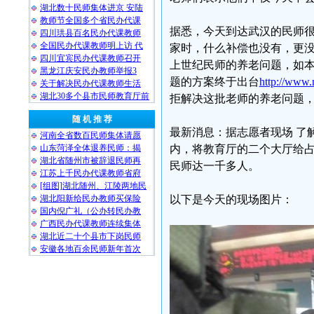
湖北数十民师集体进京 安陆
教师节全国多个省民办代课
据悉，今天到达武汉的民师
四川珙县百名民办代课教师
全国民办代课教师明上访 代
家时，什么补偿也没有，更
四川宜宾民办代课教师召开
上世纪民师的养老问题，如
黑龙江庆安民办教师举报3
题的方案终于出台
http://www
关于解决民办代课教师生活
湖北30多个县市民师教育厅前
拒解决这批老师的养老问题
随 机 推 荐
最新消息：据志愿者现场 了
河南全省数百民师集体请愿
山东菏泽全体退养民师：揭
内，将教育厅的二个大厅给
湖北省随州市被辞退民师再
民师达一千多人。
江苏上千民办代课教师省府
[组图]湖北随州、江陵两地民
湖北阳新给民办教师买保险
以下是今天的现场图片：
国内倪广礼（公办转民办教
广西民办代课教师连续集体
湖北近二十个县市下岗民师
安徽各地百余民师新年首次