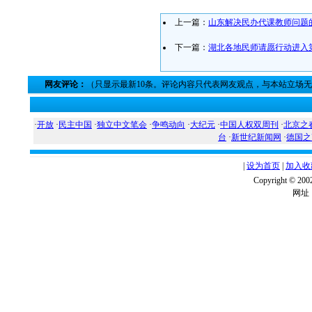
上一篇：
山东解决民办代课教师问题
下一篇：
湖北各地民师请愿行动进入
网友评论：
（只显示最新10条。评论内容只代表网友观点，与本站立场
·
开放
·
民主中国
·
独立中文笔会
·
争鸣动向
·
大纪元
·
中国人权双周刊
·
北京之
台
·
新世纪新闻网
·
德国之
|
设为首页
|
加入收
Copyright ©
网址：w