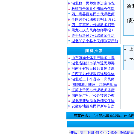
湖北数十民师集体进京 安陆
徐
教师节全国多个省民办代课
四川珙县百名民办代课教师
全国民办代课教师明上访 代
(
四川宜宾民办代课教师召开
黑龙江庆安民办教师举报3
关于解决民办代课教师生活
湖北30多个县市民师教育厅前
上
随 机 推 荐
山东菏泽全体退养民师：揭
下
湖北省随州市被辞退民师再
河南全省数百民师集体请愿
广西民办代课教师连续集体
湖北近二十个县市下岗民师
[组图]湖北随州、江陵两地民
江苏上千民办代课教师省府
国内倪广礼（公办转民办教
湖北阳新给民办教师买保险
安徽各地百余民师新年首次
网友评论：
（只显示最新10条。评论
·
开放
·
民主中国
·
独立中文笔会
·
争鸣动向