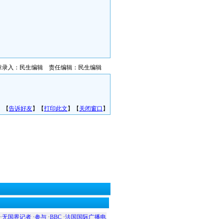
章录入：民生编辑 责任编辑：民生编辑
】【
告诉好友
】【
打印此文
】【
关闭窗口
】
·
无国界记者
·
参与
·
BBC
·
法国国际广播电