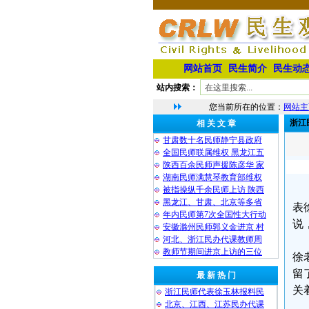
网站首页
民生简介
民生动
站内搜索：
您当前所在的位置：
网站主
浙江
相 关 文 章
甘肃数十名民师静宁县政府
全国民师联属维权 黑龙江五
陕西百余民师声援陈彦华 家
湖南民师满慧琴教育部维权
被指操纵千余民师上访 陕西
黑龙江、甘肃、北京等多省
表
年内民师第7次全国性大行动
说
安徽滁州民师郭义金进京 村
河北、浙江民办代课教师周
教师节期间进京上访的三位
徐
留
最 新 热 门
关
浙江民师代表徐玉林报料民
北京、江西、江苏民办代课