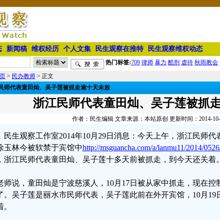
态
新闻稿
维权经历
个人文集
民生观察在推特
民生观察维权动态
热门标签:
709
律师
暴力
酷刑
虐待
秋雨教会
页
>
民办教师
> 正文
民师代表童田灿、吴子莲被抓走逾十天未放
浙江民师代表童田灿、吴子莲被抓
作者：民生编辑 文章来源：本站原创 更新时间：2014-10-29 
民生观察工作室2014年10月29日消息：今天上午，浙江民师
徐玉林今被软禁于宾馆中
http://msguancha.com/a/lanmu11/2014/0526
，浙江民师代表童田灿、吴子莲十多天前被抓走，到今天还关着
老师说，童田灿是宁波慈溪人，10月17日被从家中抓走，现在
了。吴子莲是丽水市民师代表，吴子莲此前在外开宾馆，10月1
着。