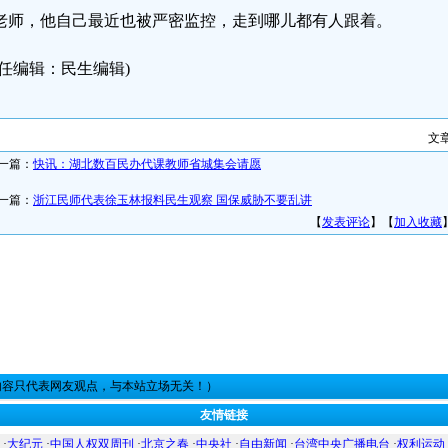
老师，他自己最近也被严密监控，走到哪儿都有人跟着。
责任编辑：民生编辑)
文
一篇：
快讯：湖北数百民办代课教师省城集会请愿
一篇：
浙江民师代表徐玉林报料民生观察 国保威胁不要乱讲
【
发表评论
】【
加入收藏
内容只代表网友观点，与本站立场无关！）
友情链接
·
大纪元
·
中国人权双周刊
·
北京之春
·
中央社
·
自由新闻
·
台湾中央广播电台
·
权利运动