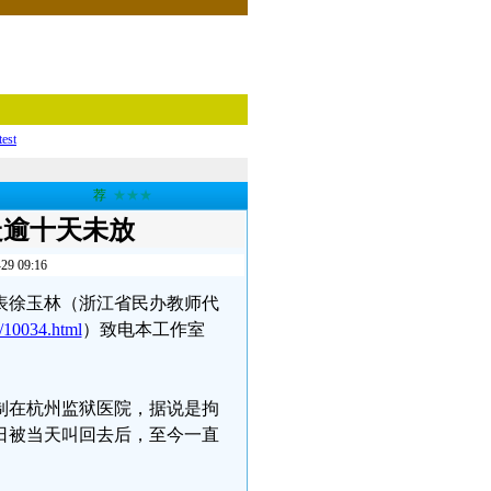
test
荐
★★★
走逾十天未放
09:16
代表徐玉林（浙江省民办教师代
/10034.html
）致电本工作室
。
控制在杭州监狱医院，据说是拘
9日被当天叫回去后，至今一直