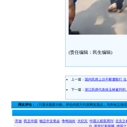
(责任编辑：民生编辑)
上一篇：
国内民师上访不断遭殴打 
下一篇：
浙江民师代表徐玉林被判刑 
网友评论：
（只显示最新10条。评论内容只代表网友观点，与本站立场
·
开放
·
民主中国
·
独立中文笔会
·
争鸣动向
·
大纪元
·
中国人权双周刊
·
北京之
台
·
新世纪新闻网
·
德国之