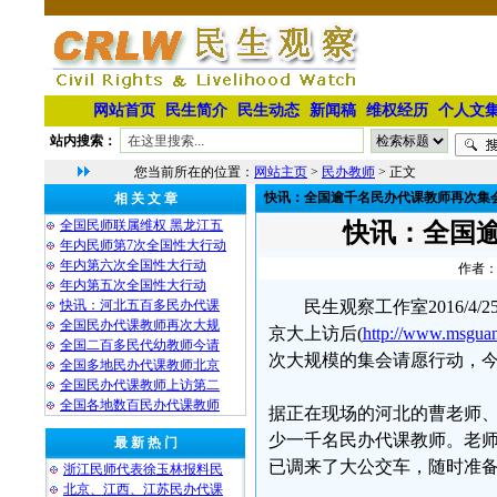
网站首页
民生简介
民生动态
新闻稿
维权经历
个人文
站内搜索：
您当前所在的位置：
网站主页
>
民办教师
> 正文
快讯：全国逾千名民办代课教师再次集
相 关 文 章
全国民师联属维权 黑龙江五
快讯：全国
年内民师第7次全国性大行动
年内第六次全国性大行动
作者：
年内第五次全国性大行动
快讯：河北五百多民办代课
民生观察工作室2016/
全国民办代课教师再次大规
京大上访后(
http://www.msgua
全国二百多民代幼教师今请
次大规模的集会请愿行动，
全国多地民办代课教师北京
全国民办代课教师上访第二
全国各地数百民办代课教师
据正在现场的河北的曹老师
少一千名民办代课教师。老
最 新 热 门
已调来了大公交车，随时准
浙江民师代表徐玉林报料民
北京、江西、江苏民办代课