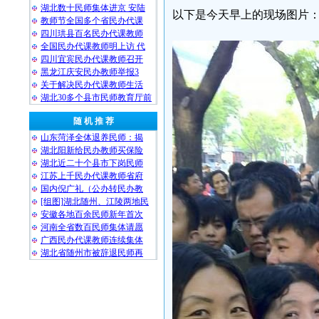
湖北数十民师集体进京 安陆
以下是今天早上的现场图片
教师节全国多个省民办代课
四川珙县百名民办代课教师
全国民办代课教师明上访 代
四川宜宾民办代课教师召开
黑龙江庆安民办教师举报3
关于解决民办代课教师生活
湖北30多个县市民师教育厅前
随 机 推 荐
山东菏泽全体退养民师：揭
湖北阳新给民办教师买保险
湖北近二十个县市下岗民师
江苏上千民办代课教师省府
国内倪广礼（公办转民办教
[组图]湖北随州、江陵两地民
安徽各地百余民师新年首次
河南全省数百民师集体请愿
广西民办代课教师连续集体
湖北省随州市被辞退民师再