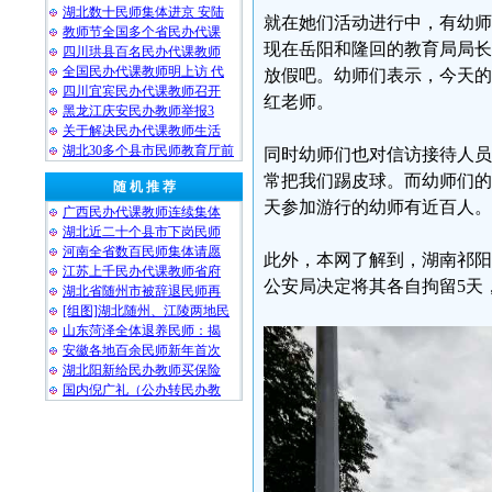
湖北数十民师集体进京 安陆
就在她们活动进行中，有幼师
教师节全国多个省民办代课
现在岳阳和隆回的教育局局长
四川珙县百名民办代课教师
全国民办代课教师明上访 代
放假吧。幼师们表示，今天的
四川宜宾民办代课教师召开
红老师。
黑龙江庆安民办教师举报3
关于解决民办代课教师生活
湖北30多个县市民师教育厅前
同时幼师们也对信访接待人员
常把我们踢皮球。而幼师们的
随 机 推 荐
天参加游行的幼师有近百人。
广西民办代课教师连续集体
湖北近二十个县市下岗民师
河南全省数百民师集体请愿
此外，本网了解到，湖南祁阳
江苏上千民办代课教师省府
公安局决定将其各自拘留5天
湖北省随州市被辞退民师再
[组图]湖北随州、江陵两地民
山东菏泽全体退养民师：揭
安徽各地百余民师新年首次
湖北阳新给民办教师买保险
国内倪广礼（公办转民办教