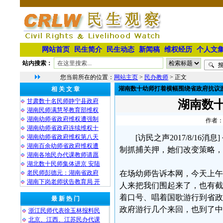
网站首页
民生简介
民生动态
新闻稿
维权经历
个人文
站内搜索：
您当前所在的位置：
网站主页
>
民办教师
> 正文
湖南数十幼师打着横幅围绕省政府抗议
相 关 文 章
甘肃数十名民师静宁县政府
湖南数
湖南民师满慧琴教育部维权
湖南幼师省政府维权遭强制
作者：
湖南幼师省政府连续维权十
湖南幼师省政府维权第八天
[访民之声2017/8/
湖南百余幼师省政府维权遭
制抓捕关押，她们改变策略，
湖南各地民办代课教师请愿
湖北数十民师集体进京 安陆
老民师彭德元：湖南省政府
在场幼师告诉本网，今天上午
湖南下岗老师状告教育局 开
人来把我们围起来了，也有截
着口号、唱着国歌游行到省政
最 新 热 门
政府游行几个来回，也到了中
浙江民师代表徐玉林报料民
北京、江西、江苏民办代课