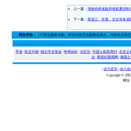
上一篇：
湖南幼师省政府维权遭强制
下一篇：
黑龙江、甘肃、北京等多省
网友评论：
（只显示最新10条。评论内容只代表网友观点，与本站立场
·
开放
·
民主中国
·
独立中文笔会
·
争鸣动向
·
大纪元
·
中国人权双周刊
·
北京之
台
·
新世纪新闻网
·
德国之
|
设为首页
|
加入收
Copyright ©
网址：w