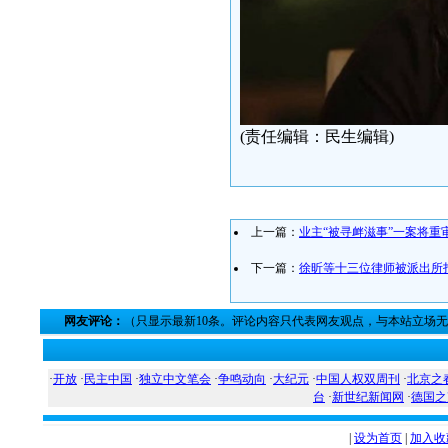
(责任编辑：民生编辑)
上一篇：
业主“被寻衅滋事”一案将重
下一篇：
徐昕等十三位律师被派出所
网友评论：
（只显示最新10条。评论内容只代表网友观点，与本站立场
·
开放
·
民主中国
·
独立中文笔会
·
争鸣动向
·
大纪元
·
中国人权双周刊
·
北京之
台
·
新世纪新闻网
·
德国之
|
设为首页
|
加入收