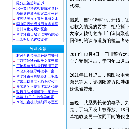
陈兆志被追加起诉
代祷。
宋泽案已移送检察院审查起
顺德盛佳教会教案二次开庭
江苏访民许冬青被批捕女儿
据悉，自2018年10月开
李向阳因维权被刑拘逮捕案
献收入情况的要求，拒绝撕下
贵州何世光爆炸冤案
友家人被街道办上门询问聚
覃永沛案已退侦 曾举报俩公
王永明病危仍被逮捕
国保则约谈布道所的植堂者
随 机 推 荐
2018年12月9日，四川
村民起诉公安局开庭前被刑
广西范汝珍自教子女案开庭
会亦受到冲击，于同年12月1
王怡案前代理律师澄清开庭
李晓东涉嫌寻衅滋事一案一
2021年11月17日，德阳
覃永沛被带脚镣参加二审庭
进京上访遭安元鼎保安公司
弟兄等人，被德阳警方以涉嫌
被劳教的内蒙退伍军人代表
妹也被带走。
玫瑰团队徐秦颠覆一案第十
奥运“钉子户”孙永梁签署
李维忠案被以煽颠罪移送至
当晚，武见男长老的妻子、刘
走，于当天晚上被释放。18
草地教会另一位同工向迪俊