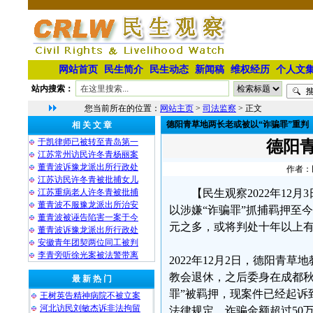
网站首页
民生简介
民生动态
新闻稿
维权经历
个人文
站内搜索：
您当前所在的位置：
网站主页
>
司法监察
> 正文
德阳青草地两长老或被以“诈骗罪”重判
相 关 文 章
于凯律师已被转至青岛第一
德阳
江苏常州访民许冬青杨丽案
董青波诉豫龙派出所行政处
作者：民
江苏访民许冬青被批捕女儿
江苏重病老人许冬青被批捕
【民生观察2022年12
董青波不服豫龙派出所治安
以涉嫌“诈骗罪”抓捕羁押至
董青波被诬告陷害一案于今
元之多，或将判处十年以上
董青波诉豫龙派出所行政处
安徽青年团契两位同工被判
李青旁听徐光案被法警带离
2022年12月2日，德阳青
教会退休，之后委身在成都秋雨
最 新 热 门
罪”被羁押，现案件已经起诉
王树英告精神病院不被立案
河北访民刘敏杰诉非法拘留
法律规定，诈骗金额超过50