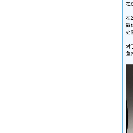
在
在
微
处
对
董