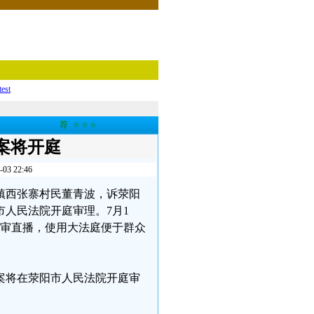
test
荐
★★★
案将开庭
 22:46
龙镇西张寨村民董青波，诉荥阳
市人民法院开庭审理。7月1
庭审直播，使用大法庭便于群众
一案将在荥阳市人民法院开庭审