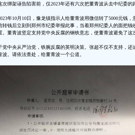
这次绑架诬告陷害前，仅2023年还有六次把董青波从去中纪委的
2023年10月10日，豫龙镇指示人给董青波用微信转了5000元
信转钱后立刻到郑州市纪委举报此事，当着郑州纪委人的面把钱
置。董青波坚定支持党中央反腐的钢铁意志，使董青波避免了这
于党中央从严治党，铁腕反腐的英明决策。张超不仅不支持，还
青波。请依法查处，给董青波一个公道。