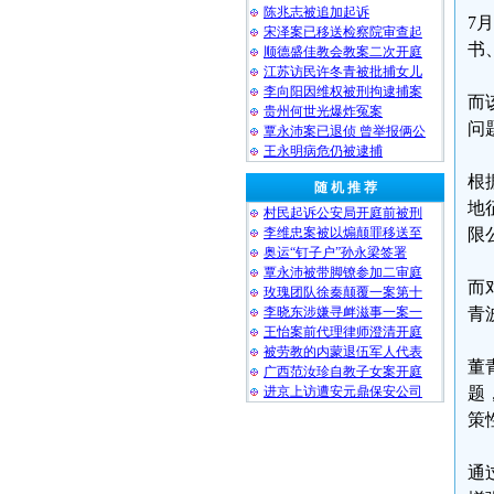
陈兆志被追加起诉
7
宋泽案已移送检察院审查起
书
顺德盛佳教会教案二次开庭
江苏访民许冬青被批捕女儿
李向阳因维权被刑拘逮捕案
而
贵州何世光爆炸冤案
问
覃永沛案已退侦 曾举报俩公
王永明病危仍被逮捕
根
随 机 推 荐
地
村民起诉公安局开庭前被刑
李维忠案被以煽颠罪移送至
限
奥运“钉子户”孙永梁签署
覃永沛被带脚镣参加二审庭
而
玫瑰团队徐秦颠覆一案第十
李晓东涉嫌寻衅滋事一案一
青
王怡案前代理律师澄清开庭
被劳教的内蒙退伍军人代表
董
广西范汝珍自教子女案开庭
进京上访遭安元鼎保安公司
题
策
通