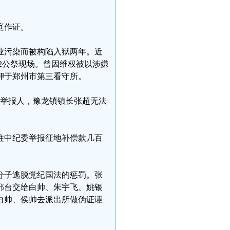
庭作证。
企业污染而被构陷入狱两年。近
.2公祭现场。曾因维权被以涉嫌
押于郑州市第三看守所。
诬告举报人，豫龙镇镇长张超无法
前往中纪委举报征地补偿款几百
分子逃脱党纪国法的惩罚。张
北邢台交给白帅、朱宇飞、姚银
白帅、侯帅去派出所做伪证诬