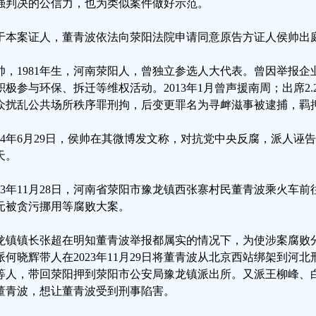
强判决的公信力，也为类似案件做好示范。
于本案证人，董青波依法向荥阳法院申请同意原告方证人侯帅出
帅，1981年生，河南荥阳人，曾独立参选人大代表。曾因举报
积极参与环保、拆迁等维权活动。2013年1月曾声援南周；出席2
众扰乱公共场所秩序罪刑拘，后变更罪名为寻衅滋事被逮捕，羁
024年6月29日，侯帅在其微博发文称，对抗党中央反腐，派人
天。
023年11月28日，河南省荥阳市豫龙镇西张寨村民董青波乘火车
元被贪污挪用等腐败大案。
龙镇镇长张超在明知董青波举报都属实的情况下，为使涉案腐败
派何晓辉带人在2023年11月29日将董青波从北京西站绑架到河
等人，带回荥阳押到荥阳市公安局豫龙镇派出所。又派王柳峰、
董青波，想让董青波受到刑事陷害。