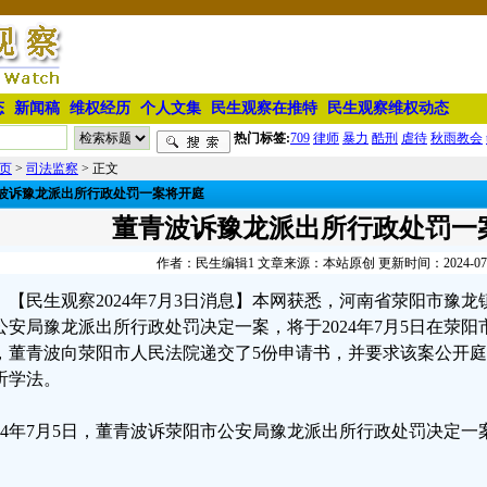
态
新闻稿
维权经历
个人文集
民生观察在推特
民生观察维权动态
热门标签:
709
律师
暴力
酷刑
虐待
秋雨教会
页
>
司法监察
> 正文
波诉豫龙派出所行政处罚一案将开庭
董青波诉豫龙派出所行政处罚一
作者：民生编辑1 文章来源：本站原创 更新时间：2024-07-03
【民生观察2024年7月3日消息】本网获悉，河南省荥阳市豫
公安局豫龙派出所行政处罚决定一案，将于2024年7月5日在荥阳
，董青波向荥阳市人民法院递交了5份申请书，并要求该案公开
听学法。
024年7月5日，董青波诉荥阳市公安局豫龙派出所行政处罚决定
。