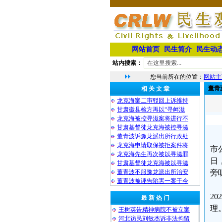
网站首页
民生简介
民生动
站内搜索：
您当前所在的位置：
网站主
董青
相 关 文 章
龙克海案二审驳回上诉维持
甘肃徽县检方再以“寻衅滋
龙克海被控寻滋案将进行不
甘肃基督徒龙克海被控寻滋
董青波诉豫龙派出所行政处
龙克海申请取保被拒案件将
市
龙克海先生再次被以寻滋罪
日
甘肃基督徒龙克海被以寻滋
董青波不服豫龙派出所治安
旁
董青波被诬告陷害一案于今
2
最 新 热 门
理
王树英告精神病院不被立案
河北访民刘敏杰诉非法拘留