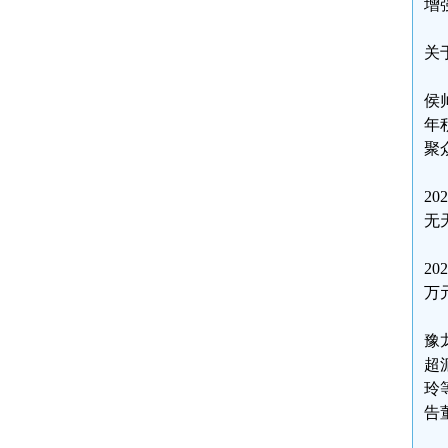
增
关
侯
年
聚
2
无
2
万
豫
超
玲
告