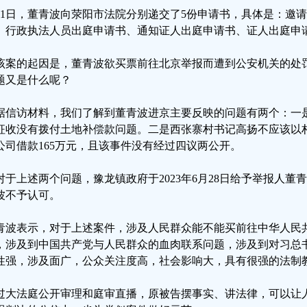
月1日，董青波向荥阳市法院分别递交了5份申请书，具体是：邀
、行政执法人员出庭申请书、通知证人出庭申请书、证人出庭申
该案的起因是，董青波欲买票前往北京举报而遭到公安机关的处
题又是什么呢？
据信访材料，我们了解到董青波进京主要反映的问题有两个：一
征收没有拨付土地补偿款问题。二是西张寨村书记高扬不应该以
公司借款165万元，且该事件没有经过四议两公开。
对于上述两个问题，豫龙镇政府于2023年6月28日给予举报人
波不予认可。
青波表示，对于上述案件，涉及人民群众能不能买前往中华人民
，涉及到中国共产党与人民群众的血肉联系问题，涉及到对习总
性强，涉及面广，公众关注度高，社会影响大，具有很强的法制
过大法庭公开审理和庭审直播，原被告摆事实、讲法律，可以让