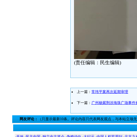
(责任编辑：民生编辑)
上一篇：
常玮平案再次延期审理
下一篇：
广州杨紫荆涉海珠广场事件
网友评论：
（只显示最新10条。评论内容只代表网友观点，与本站立场
·
开放
·
民主中国
·
独立中文笔会
·
争鸣动向
·
大纪元
·
中国人权双周刊
·
北京之