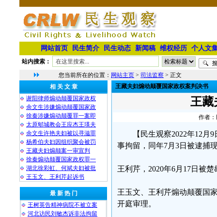
网站首页
民生简介
民生动态
新闻稿
维权经历
个人文
站内搜索：
您当前所在的位置：
网站主页
>
司法监察
> 正文
王藏夫妇煽动颠覆国家政权案判决书
相 关 文 章
谢阳律师煽动颠覆国家政权
王藏
余文生涉嫌煽动颠覆国家政
徐秦涉嫌煽动颠覆罪一案即
作者：民
太原郇城教会王应杰王瑛夫
余文生许艳夫妇被以寻滋罪
【民生观察2022年12
杨希伯夫妇因组织聚会被罚
事拘留，同年7月3日被逮捕
王藏夫妇煽颠案一审宣判
徐秦煽动颠覆国家政权罪一
湖北徐彩虹、何斌夫妇被批
王利芹，2020年6月17日
王玉文、王利芹起诉书
王玉文、王利芹煽动颠覆国家政权
最 新 热 门
开庭审理。
王树英告精神病院不被立案
河北访民刘敏杰诉非法拘留