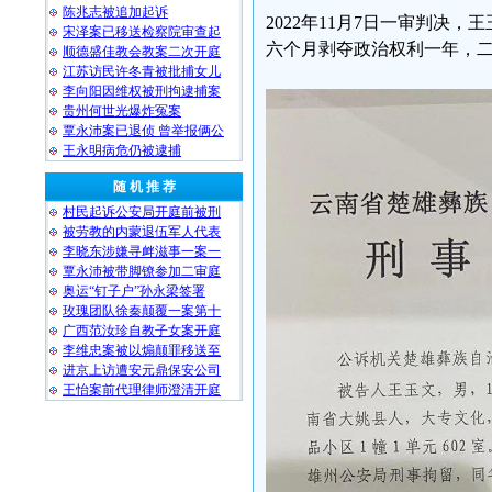
陈兆志被追加起诉
2022年11月7日一审判
宋泽案已移送检察院审查起
六个月剥夺政治权利一年，二人
顺德盛佳教会教案二次开庭
江苏访民许冬青被批捕女儿
李向阳因维权被刑拘逮捕案
贵州何世光爆炸冤案
覃永沛案已退侦 曾举报俩公
王永明病危仍被逮捕
随 机 推 荐
村民起诉公安局开庭前被刑
被劳教的内蒙退伍军人代表
李晓东涉嫌寻衅滋事一案一
覃永沛被带脚镣参加二审庭
奥运“钉子户”孙永梁签署
玫瑰团队徐秦颠覆一案第十
广西范汝珍自教子女案开庭
李维忠案被以煽颠罪移送至
进京上访遭安元鼎保安公司
王怡案前代理律师澄清开庭