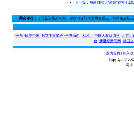
下一篇：
福建何宗旺“袭警”案将于2
网友评论：
（只显示最新10条。评论内容只代表网友观点，与本站立场
·
开放
·
民主中国
·
独立中文笔会
·
争鸣动向
·
大纪元
·
中国人权双周刊
·
北京之
台
·
新世纪新闻网
·
德国之
|
设为首页
|
加入收
Copyright ©
网址：w