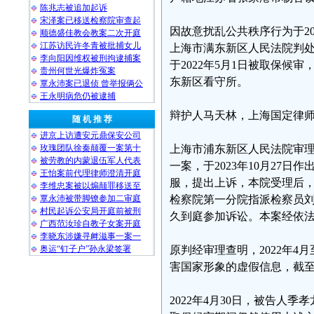
陈兆志被追加起诉
宋泽案已移送检察院审查起
因故意扰乱公共秩序行为于201
顺德盛佳教会教案二次开庭
江苏访民许冬青被批捕女儿
上海市满东新区人民法院判处
李向阳因维权被刑拘逮捕案
于2022年5月1日被取保候
贵州何世光爆炸冤案
东新区看守所。
覃永沛案已退侦 曾举报俩公
王永明病危仍被逮捕
辩护人马天林，上海国定律
随 机 推 荐
进京上访遭安元鼎保安公司
玫瑰团队徐秦颠覆一案第十
上海市浦东新区人民法院审
被劳教的内蒙退伍军人代表
一案，于2023年10月27日作
王怡案前代理律师澄清开庭
服，提出上诉，本院受理后，
李维忠案被以煽颠罪移送至
覃永沛被带脚镣参加二审庭
检察院第一分院指派检察员
村民起诉公安局开庭前被刑
久到庭参加诉讼。本案经依
广西范汝珍自教子女案开庭
李晓东涉嫌寻衅滋事一案一
奥运“钉子户”孙永梁签署
原判经审理查明，2022年
害国家形象的虚假信息，截至
2022年4月30日，被告