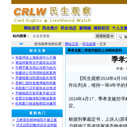
网站首页
民生简介
民生动态
新闻稿
维权经历
个人文
站内搜索：
您当前所在的位置：
网站主页
>
司法监察
> 正文
季孝龙案二审宣判驳回上诉维持原判
相 关 文 章
宋嘉鸿诉上海医保中心不履
季孝
黄益梓案将召开庭前会议和
牛腾宇案当局以涉密为由允
作者：民
曾媛诉公安局强制送医案再
尹建根案法院通知延长审理
【民生观察2024年4
景树仁因转发微博被刑拘案
作出判决，维持一审4年半的
高兟案已召开庭前会议将进
尹建根因言获罪案开庭法官
昝爱宗邹巍海祭刘晓波案将
2024年4月17，季孝龙
杜斌案已移送检察院涉嫌罪
定。
最 新 热 门
根据刑事裁定书，上诉人(原审
王树英告精神病院不被立案
河北访民刘敏杰诉非法拘留
户籍地江苏省张家港市杨舍镇