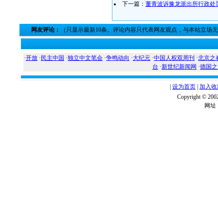
下一篇：
董青波诉豫龙派出所行政处
网友评论：
（只显示最新10条。评论内容只代表网友观点，与本站立场
·
开放
·
民主中国
·
独立中文笔会
·
争鸣动向
·
大纪元
·
中国人权双周刊
·
北京之
台
·
新世纪新闻网
·
德国之
|
设为首页
|
加入收
Copyright ©
网址：w