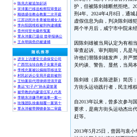
陈兆志被追加起诉
护，但被陈剑雄断然拒绝。2
宋泽案已移送检察院审查起
刑4年。2024年4月8日
顺德盛佳教会教案二次开庭
江苏访民许冬青被批捕女儿
虚假信息为由，判决陈剑雄犯
李向阳因维权被刑拘逮捕案
两个半月后，咸宁市中院未
贵州何世光爆炸冤案
覃永沛案已退侦 曾举报俩公
王永明病危仍被逮捕
因陈剑雄被当局认定为有相
审查起诉、审判期间，凡是
随 机 推 荐
许他们替陈剑雄发声，并严
进京上访遭安元鼎保安公司
广西范汝珍自教子女案开庭
关约谈、警告。显然，当局
李维忠案被以煽颠罪移送至
村民起诉公安局开庭前被刑
陈剑雄（原名陈进新）简历：
王怡案前代理律师澄清开庭
奥运“钉子户”孙永梁签署
方街头运动践行者，民主维
被劳教的内蒙退伍军人代表
李晓东涉嫌寻衅滋事一案一
自2013年以来，曾多次参
玫瑰团队徐秦颠覆一案第十
覃永沛被带脚镣参加二审庭
要求，是南方街头运动杰出
赶等。
2013年5月25日，曾因