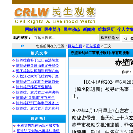
网站首页
民生简介
民生动态
新闻稿
维权经历
个人文
站内搜索：
您当前所在的位置：
网站主页
>
司法监察
> 正文
赤壁陈剑雄二审维持原判4年有期徒刑
相 关 文 章
陈剑雄案将于近日在法院宣
赤壁
陈剑雄被寻衅滋事案开庭公
郭飞雄被以煽颠罪判刑八年
作者：民
人权活动家郭飞雄案将开庭
陈剑雄寻滋案将召开庭前会
【民生观察2024年6月
陈剑雄已移送审查起诉
（原名陈进新）被寻衅滋事一案
陈剑雄、袁兵案二审判决书
止。
陈建雄“寻滋罪”被判三年
陈剑雄获刑三年半已准备上
陈剑雄、袁兵案开庭未宣判
2022年4月12日早上7点
察秘密带走。当天晚上十点左
最 新 热 门
赤壁市检察院批准逮捕，罪名
王树英告精神病院不被立案
河北访民刘敏杰诉非法拘留
所羁押。期间，两名官方法