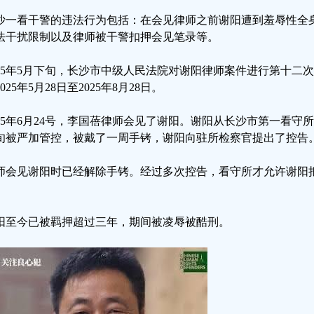
沙一看干警的违法行为包括：在会见律师之前谢阳遭到羞辱性全
法干扰限制以及律师被干警扣押会见笔录等。
025年5月下旬，长沙市中级人民法院对谢阳律师案件进行第十二
025年5月28日至2025年8月28日。
025年6月24号，李国蓓律师会见了谢阳。谢阳从长沙市第一看守所1
旬被严加管控，被戴了一周手铐，谢阳向驻所检察官提出了控告
师会见谢阳时已经解除手铐。经过多次控告，看守所才允许谢阳
。
阳至今已被羁押超过三年，期间被凌辱被酷刑。