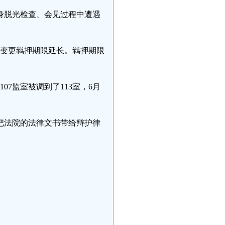
身脱光检查、会见过程中遭遇
次变更羁押期限延长。羁押期限
07监室被调到了113室，6月
。
把法院的法律文书带给辩护律