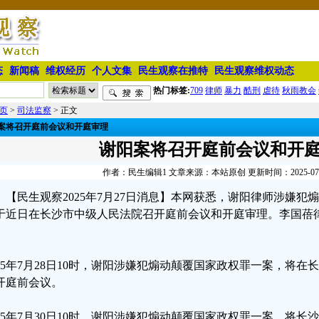
态
新闻稿
维权经历
个人文集
民生观察在推特
民生观察维权动态
热门标签:
709
律师
暴力
酷刑
虐待
秋雨教会
页
>
司法监察
> 正文
案将召开庭前会议和开庭审理
谢阳案将召开庭前会议和开
作者：民生编辑1 文章来源：本站原创 更新时间：2025-07-27
【民生观察2025年7月27日消息】本网获悉，谢阳律师涉嫌
于近日在长沙市中级人民法院召开庭前会议和开庭审理。李国蓓
。
025年7月28日10时，谢阳涉嫌犯煽动颠覆国家政权罪一案，将
开庭前会议。
025年7月30日10时，谢阳涉嫌犯煽动颠覆国家政权罪一案，将