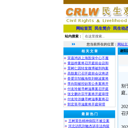
网站首页
民生简介
民生动
站内搜索：
您当前所在的位置：
网站主
谢阳
相 关 文 章
宋嘉鸿诉上海医保中心不履
黄益梓案将召开庭前会议和
景树仁因转发微博被刑拘案
高兟案已召开庭前会议将进
昝爱宗邹巍海祭刘晓波案将
李向阳被控妨害公务案将开
别
付友玲被寻衅滋事案召开庭
庭
张文鹏许宗平案将开庭审理
付友玲涉嫌寻衅滋事案将召
郭宏英寻滋案将开庭审理
2
召
最 新 热 门
王树英告精神病院不被立案
河北访民刘敏杰诉非法拘留
2