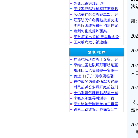
陈兆志被追加起诉
法
宋泽案已移送检察院审查起
顺德盛佳教会教案二次开庭
江苏访民许冬青被批捕女儿
谢
李向阳因维权被刑拘逮捕案
贵州何世光爆炸冤案
2
覃永沛案已退侦 曾举报俩公
王永明病危仍被逮捕
2
随 机 推 荐
广西范汝珍自教子女案开庭
李维忠案被以煽颠罪移送至
2
玫瑰团队徐秦颠覆一案第十
为
奥运“钉子户”孙永梁签署
被劳教的内蒙退伍军人代表
村民起诉公安局开庭前被刑
2
王怡案前代理律师澄清开庭
李晓东涉嫌寻衅滋事一案一
《
覃永沛被带脚镣参加二审庭
进京上访遭安元鼎保安公司
然
2
一