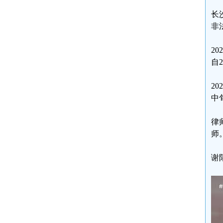
长
非
2
自2
2
中
律
师
谢