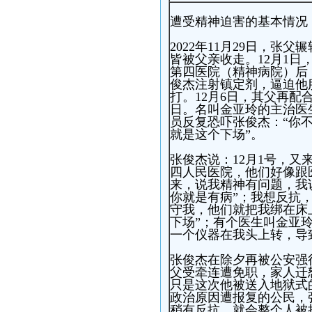
遭受精神迫害的基本情况
2022年11月29日，
皆被父亲收走。12月1
第四医院（精神病院）后
俊杰注射镇定剂，逼迫他
打。12月6日，其父再配
日。名叫金亚玲的主治医
员反复恐吓张俊杰：“你
就是这个下场”。
张俊杰说：12月1号，
四人民医院，他们好像跟
来，说我精神有问题，我
你就是有病”；我想反抗
守我，他们就把我绑在床
下场”；有个医生叫金亚
一个仪器在我头上转，导
张俊杰在除夕再被公安强
父受牵连遭免职，家人迁
只是这次他被送入地狱式
政治原因遭报复的公民，
稍有反抗，就会整个人被