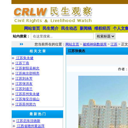
网站首页
民生简介
民生动态
新闻稿
维权经历
个人文
站内搜索：
您当前所在的位置：
网站主页
>
被精神病数据库
>
江苏
> 正文
江苏张俊杰
相 关 文 章
江苏朱永健
江苏丁燕
江苏射阳吴林忠
作者：
江苏南京邵明亮
江苏刘永芳
江苏张洪友
江苏刘道兰
江苏苏州朱永健
江苏海安吕镇山
江苏苏州郑力
最 新 热 门
江苏启东沈德新
江西省赣州黄远萍