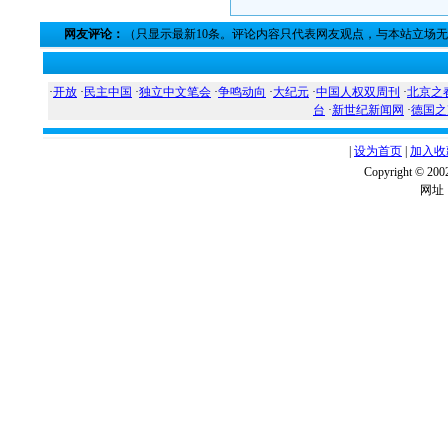
网友评论：
（只显示最新10条。评论内容只代表网友观点，与本站立场
·
开放
·
民主中国
·
独立中文笔会
·
争鸣动向
·
大纪元
·
中国人权双周刊
·
北京之
台
·
新世纪新闻网
·
德国之
|
设为首页
|
加入收
Copyright ©
网址：w