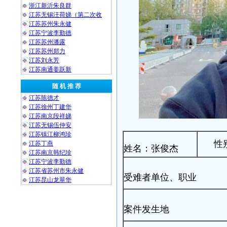
浙江新沂朱良群
江苏无锡汪荷娣（第二次收
江苏苏州朱永健
江苏宁波李勤德
江苏苏州潘露
江苏苏州郑力
江苏刘永芳
江苏南通姜跃新
随 机 推 荐
江苏陈德才
江苏徐州丁建华
江苏南京段祥娣
江苏无锡伍仲安
江苏镇江柳鸿珍
性
江苏丁燕
姓名：张俊杰
江苏南京韩纪珍
江苏宁波李勤德
江苏省苏州市朱永健
受难者单位、职业
江苏昆山龙翠华
案件发生地