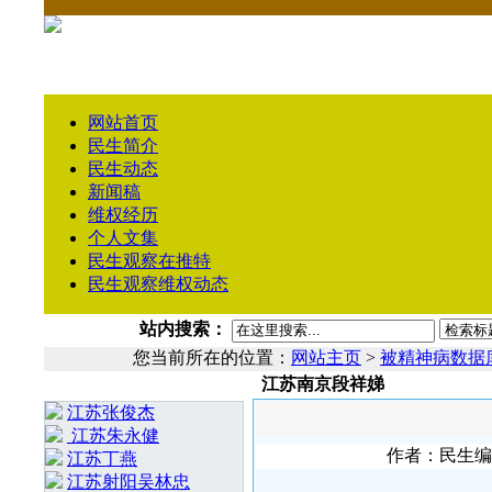
网站首页
民生简介
民生动态
新闻稿
维权经历
个人文集
民生观察在推特
民生观察维权动态
站内搜索：
您当前所在的位置：
网站主页
>
被精神病数据
江苏南京段祥娣
相 关 文 章
江苏张俊杰
江苏朱永健
作者：民生编辑2
江苏丁燕
江苏射阳吴林忠