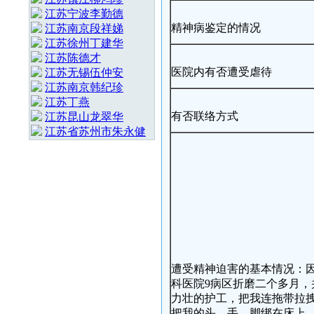
江苏宁波李勤德
精神病鉴定的情况
江苏南京段祥娣
江苏徐州丁建华
江苏陈德才
医院内有否遭受虐待
江苏无锡伍仲安
江苏南京韩纪珍
江苏丁燕
有否联络方式
江苏昆山龙翠华
江苏省苏州市朱永健
遭受精神迫害的基本情况：
科医院9病区折磨二个多月
力壮的护工，把我连拖带拉
把我的头、手、脚绑在床上