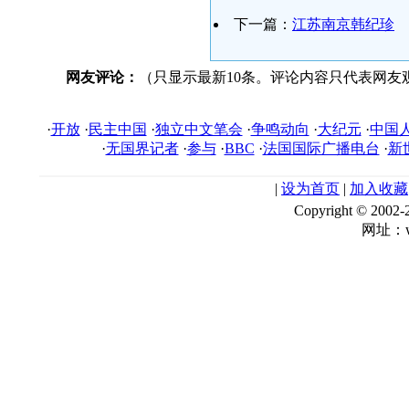
下一篇：
江苏南京韩纪珍
网友评论：
（只显示最新10条。评论内容只代表网友
·
开放
·
民主中国
·
独立中文笔会
·
争鸣动向
·
大纪元
·
中国
·
无国界记者
·
参与
·
BBC
·
法国国际广播电台
·
新
|
设为首页
|
加入收藏
Copyright © 
网址：ww