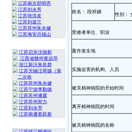
江苏南京邵明亮
江苏刘永芳
姓名： 段祥娣
性别： 
江苏张洪友
江苏刘道兰
江苏苏州朱永健
受难者单位、职业
江苏海安吕镇山
最 新 热 门
案件发生地
江苏启东沈德新
江西省赣州黄远萍
浙江新沂朱良群
实施迫害的机构、人员
江苏无锡汪荷娣（第
二次收
江苏苏州朱永健
被关精神病院的开始时间
江苏宁波李勤德
江苏苏州潘露
江苏苏州郑力
离开精神病院的时间
江苏刘永芳
江苏南通姜跃新
随 机 推 荐
被关精神病院的名称
江苏镇江柳鸿珍