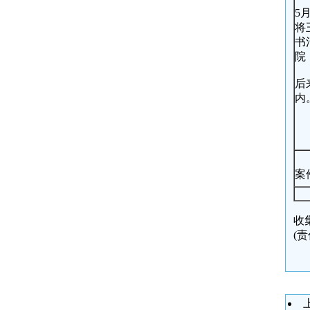
5
将
书
院
后
内
案件
收集
(