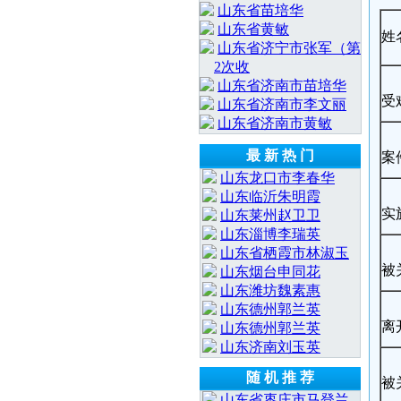
山东省苗培华
山东省黄敏
姓
山东省济宁市张军（第
2次收
山东省济南市苗培华
受
山东省济南市李文丽
山东省济南市黄敏
最 新 热 门
案
山东龙口市李春华
山东临沂朱明霞
实
山东莱州赵卫卫
山东淄博李瑞英
山东省栖霞市林淑玉
被
山东烟台申同花
山东潍坊魏素惠
山东德州郭兰英
离
山东德州郭兰英
山东济南刘玉英
随 机 推 荐
被
山东省枣庄市马登兰