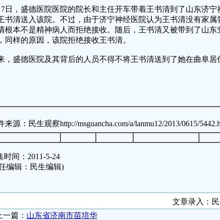
月7日，盛德医院医院的院长和主任开车带着王书清到了山东济宁
王书清送入该院。不过，由于济宁神经医院认为王书清没有家属
清根本不是精神病人而拒绝接收。随后，王书清又被带到了山东
，同样的原因，该院拒绝接收王书清。
来，盛德医院及其背后的人员不得不将王书清送到了她在曲阜居
。
来源：民生观察http://msguancha.com/a/lanmu12/2013/0615/5442.h
时间：2011-5-24
责任编辑：民生编辑)
文章录入：
上一篇：
山东省济南市苗培华