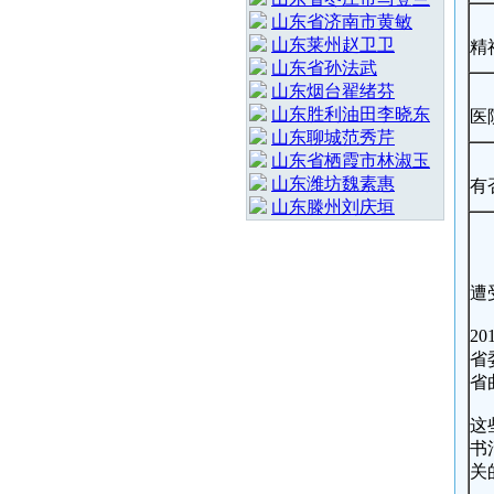
山东省济南市黄敏
山东莱州赵卫卫
精
山东省孙法武
山东烟台翟绪芬
山东胜利油田李晓东
医
山东聊城范秀芹
山东省栖霞市林淑玉
山东潍坊魏素惠
有
山东滕州刘庆垣
遭
2
省
省
这
书
关