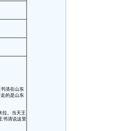
王书清在山东
带走的是山东
来拉。当天王
王书清说这里