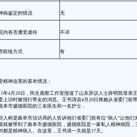
神病鉴定的情况
无
院内有否遭受虐待
不详
否联络方式
有
受精神迫害的基本情况：
011年4月20日，民生观察工作室报道了山东异议人士薛明凯母亲
委上访时被强行带走的消息。王书清说4月20日将她从省委门前
曲阜市盛德医院的三名医生和一名护士，
些人称是曲阜市信访局的人告诉他们省委门前有位“病人”让他们
清就被带到了曲阜市盛德医院，盛德医院是一家私人精神病院，
的都是精神病人。在这里，王书清一关就是17天。