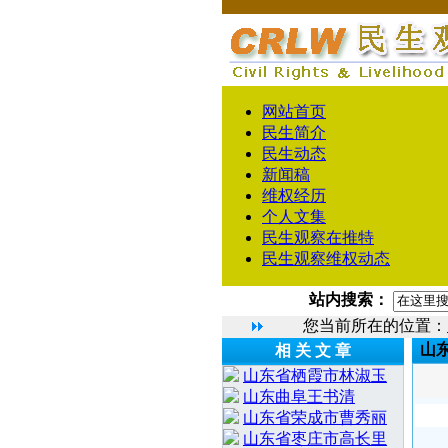
网站首页
民生简介
民生动态
新闻稿
维权经历
个人文集
民生观察在推特
民生观察维权动态
站内搜索：
您当前所在的位置：
山
相 关 文 章
山东省栖霞市林淑玉
山东曲阜王书清
山东省荣成市曹秀丽
山东省枣庄市高长里