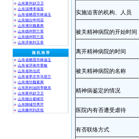
山东莱州赵卫卫
山东淄博李瑞英
实施迫害的机构、人员
山东省栖霞市林淑玉
山东烟台申同花
山东潍坊魏素惠
被关精神病院的开始时间
山东德州郭兰英
山东德州郭兰英
山东济南刘玉英
离开精神病院的时间
随 机 推 荐
山东省栖霞市林淑玉
山东省济南市黄敏
被关精神病院的名称
山东省孙法武
山东省枣庄市马登兰
山东潍坊魏素惠
山东胜利油田李晓东
精神病鉴定的情况
山东莱州赵卫卫
山东烟台翟绪芬
山东聊城范秀芹
医院内有否遭受虐待
山东滕州刘庆垣
有否联络方式