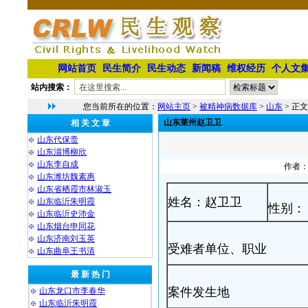
网站首页
民生简介
民生动态
新闻稿
维权经历
个人文
站内搜索：
您当前所在的位置：
网站主页
>
被精神病数据库
>
山东
> 正文
山东莱州赵卫卫
相 关 文 章
山东代保贵
山东淄博柳欣
山东李自成
作者：
山东潍坊魏素惠
山东省栖霞市林淑玉
姓名：赵卫卫
山东临沂朱明霞
性别：
山东临沂史沛金
山东烟台申同花
山东济南刘玉英
受难者单位、职业
山东曲阜王书清
最 新 热 门
案件发生地
山东龙口市李春华
山东临沂朱明霞