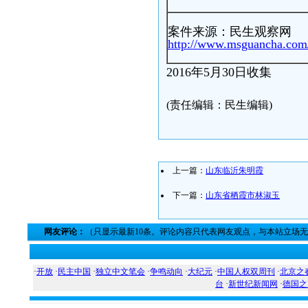
案件来源：民生观察网
http://www.msguancha.com/
2016年5月30日收集
(责任编辑：民生编辑)
上一篇：
山东临沂朱明霞
下一篇：
山东省栖霞市林淑玉
网友评论：
（只显示最新10条。评论内容只代表网友观点，与本站立场
·
开放
·
民主中国
·
独立中文笔会
·
争鸣动向
·
大纪元
·
中国人权双周刊
·
北京之
台
·
新世纪新闻网
·
德国之