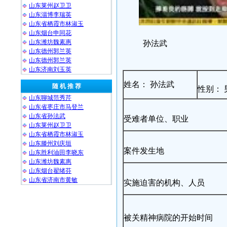
山东莱州赵卫卫
山东淄博李瑞英
山东省栖霞市林淑玉
山东烟台申同花
山东潍坊魏素惠
孙法武
山东德州郭兰英
山东德州郭兰英
山东济南刘玉英
姓名： 孙法武
随 机 推 荐
性别： 
山东聊城范秀芹
山东省枣庄市马登兰
山东省孙法武
受难者单位、职业
山东莱州赵卫卫
山东省栖霞市林淑玉
山东滕州刘庆垣
案件发生地
山东胜利油田李晓东
山东潍坊魏素惠
山东烟台翟绪芬
山东省济南市黄敏
实施迫害的机构、人员
被关精神病院的开始时间