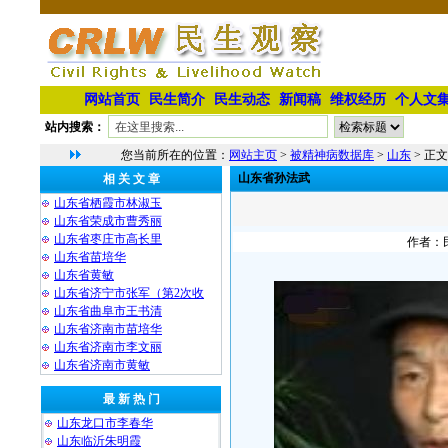
网站首页
民生简介
民生动态
新闻稿
维权经历
个人文
站内搜索：
您当前所在的位置：
网站主页
>
被精神病数据库
>
山东
> 正文
山东省孙法武
相 关 文 章
山东省栖霞市林淑玉
山东省荣成市曹秀丽
山东省枣庄市高长里
作者：民
山东省苗培华
山东省黄敏
山东省济宁市张军（第2次收
山东省曲阜市王书清
山东省济南市苗培华
山东省济南市李文丽
山东省济南市黄敏
最 新 热 门
山东龙口市李春华
山东临沂朱明霞