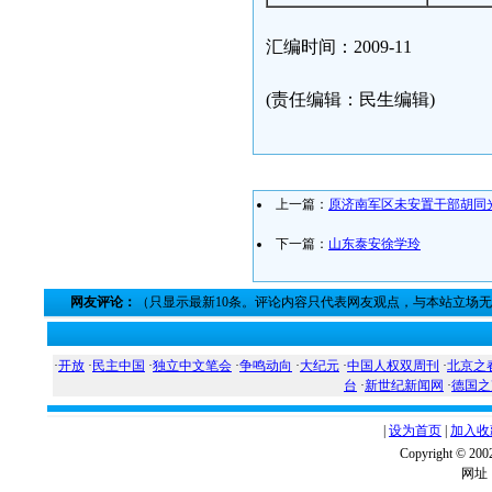
汇编时间：2009-11
(责任编辑：民生编辑)
上一篇：
原济南军区未安置干部胡同
下一篇：
山东泰安徐学玲
网友评论：
（只显示最新10条。评论内容只代表网友观点，与本站立场
·
开放
·
民主中国
·
独立中文笔会
·
争鸣动向
·
大纪元
·
中国人权双周刊
·
北京之
台
·
新世纪新闻网
·
德国之
|
设为首页
|
加入收
Copyright ©
网址：w