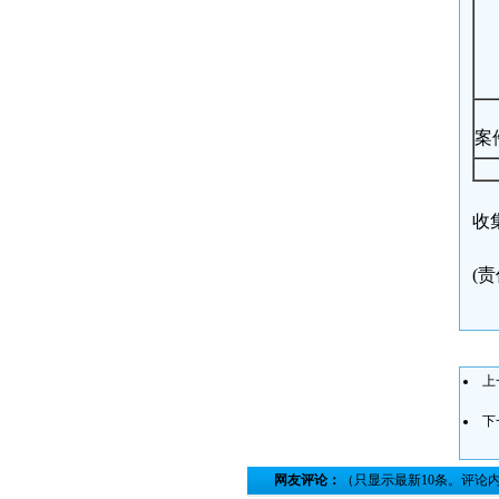
案件来
收
(
上
下
网友评论：
（只显示最新10条。评论