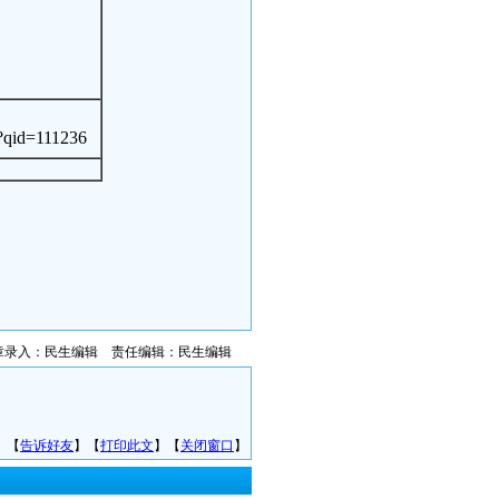
?qid=111236
章录入：民生编辑 责任编辑：民生编辑
】【
告诉好友
】【
打印此文
】【
关闭窗口
】