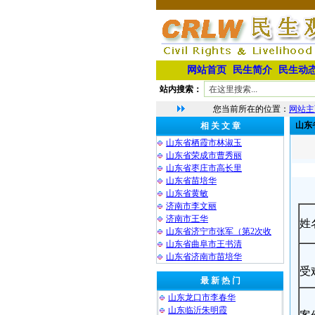
网站首页
民生简介
民生动
站内搜索：
您当前所在的位置：
网站主
山东
相 关 文 章
山东省栖霞市林淑玉
山东省荣成市曹秀丽
山东省枣庄市高长里
山东省苗培华
山东省黄敏
济南市李文丽
济南市王华
姓
山东省济宁市张军（第2次收
山东省曲阜市王书清
山东省济南市苗培华
受
最 新 热 门
山东龙口市李春华
山东临沂朱明霞