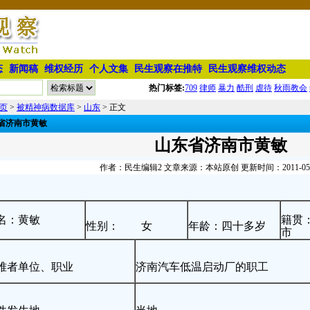
态
新闻稿
维权经历
个人文集
民生观察在推特
民生观察维权动态
热门标签:
709
律师
暴力
酷刑
虐待
秋雨教会
页
>
被精神病数据库
>
山东
> 正文
省济南市黄敏
山东省济南市黄敏
作者：民生编辑2 文章来源：本站原创 更新时间：2011-05-08
名：黄敏
籍贯
性别： 女
年龄：四十多岁
市
难者单位、职业
济南汽车低温启动厂的职工