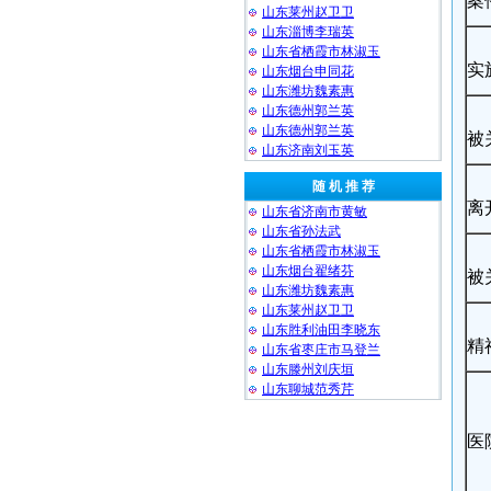
案
山东莱州赵卫卫
山东淄博李瑞英
山东省栖霞市林淑玉
实
山东烟台申同花
山东潍坊魏素惠
山东德州郭兰英
山东德州郭兰英
被
山东济南刘玉英
随 机 推 荐
离
山东省济南市黄敏
山东省孙法武
山东省栖霞市林淑玉
山东烟台翟绪芬
被
山东潍坊魏素惠
山东莱州赵卫卫
山东胜利油田李晓东
精
山东省枣庄市马登兰
山东滕州刘庆垣
山东聊城范秀芹
医