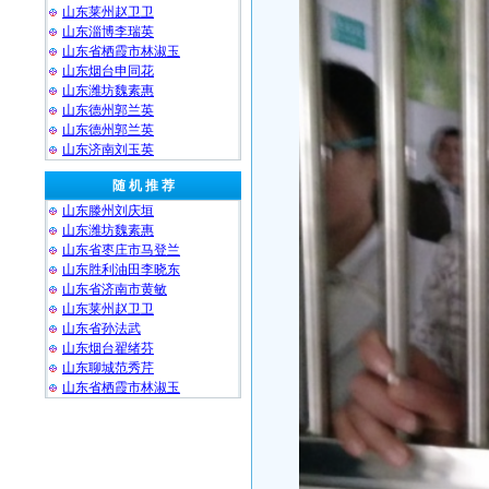
山东莱州赵卫卫
山东淄博李瑞英
山东省栖霞市林淑玉
山东烟台申同花
山东潍坊魏素惠
山东德州郭兰英
山东德州郭兰英
山东济南刘玉英
随 机 推 荐
山东滕州刘庆垣
山东潍坊魏素惠
山东省枣庄市马登兰
山东胜利油田李晓东
山东省济南市黄敏
山东莱州赵卫卫
山东省孙法武
山东烟台翟绪芬
山东聊城范秀芹
山东省栖霞市林淑玉