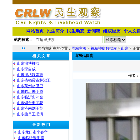
网站首页
民生简介
民生动态
新闻稿
维权经历
个人文
站内搜索：
您当前所在的位置：
网站主页
>
被精神病数据库
>
山东
> 正文
山东代保贵
相 关 文 章
山东淄博柳欣
山东李自成
山东潍坊魏素惠
作者：民
山东省栖霞市林淑玉
山东莱州赵卫卫
山东临沂朱明霞
山东临沂史沛金
山东烟台申同花
山东济南刘玉英
山东曲阜王书清
最 新 热 门
山东龙口市李春华
山东临沂朱明霞