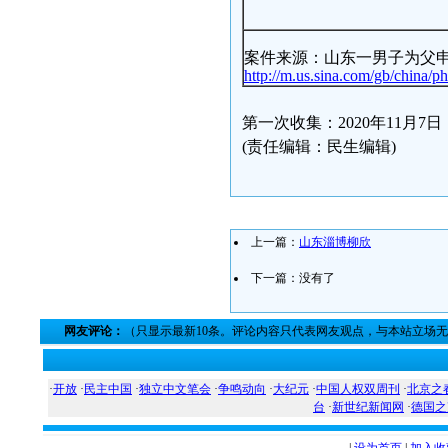
案件来源：山东一男子为父
http://m.us.sina.com/gb/china/p
第一次收集：2020年11月7日
(责任编辑：民生编辑)
上一篇：
山东淄博柳欣
下一篇：没有了
网友评论：
（只显示最新10条。评论内容只代表网友观点，与本站立场
·
开放
·
民主中国
·
独立中文笔会
·
争鸣动向
·
大纪元
·
中国人权双周刊
·
北京之
台
·
新世纪新闻网
·
德国之