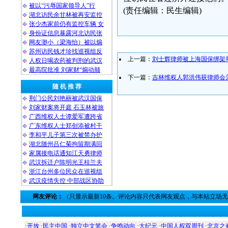
被以“污辱国家领导人”行
(责任编辑：民生编辑)
湖北访民余甘林被再安监控
张少杰家前仍有监控车辆 女
身份证信息暴露河北访民张
网友渺小（梁海怡）被以煽
苏州访民钱才珍找巡视组反
上一篇：
刘士辉律师被上海国保绑架
人权日喝农药被判刑的武汉
最高院批准 刘家财“煽动颠
下一篇：
吉林维权人郭洪伟获律师会
随 机 推 荐
荆门公民刘艳丽被武汉国保
刘家财案将开庭 石玉林被旅
广西维权人士谭爱军遭跨省
广东维权人士郑创添被村干
李和平儿子第三次被禁办护
湖北随州吕仁菊拘留期满回
家属接电话通知江天勇律师
武汉拆迁户陈明光王桂兰夫
浙江台州多位民众在巡视组
武汉疫情失控 中部战区协助
网友评论：
（只显示最新10条。评论内容只代表网友观点，与本站立场
·
开放
·
民主中国
·
独立中文笔会
·
争鸣动向
·
大纪元
·
中国人权双周刊
·
北京之