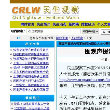
网站首页
民生简介
民生动态
新闻稿
维权经历
个人文
站内搜索：
您当前所在的位置：
网站主页
>
人权观察
> 正文
围观声援浦志强案被抓的四位人士今获
相 关 文 章
钱大龙被警方传唤后失联声
围观声援
段桃园因举牌声援张展被拘
张展再次被关押进浦东看守
作者：
上官云开获律师会见家属网
福州叶钟因声援北京四通桥
民生观察工作室2016/1
吴京圣因声援四通桥勇士恐
人士被抓走（浦志强案开庭引
王威因声援四通桥勇士被警
http://www.msguancha.com/a/l
网民声援“弦子”诉朱军性
「铁链女」事件声援者纷遭
来福、辽宁的王素娥，他们当
网友声援丰县八孩母亲被警
今天下午五点半左右，正在
最 新 热 门
左右，她们看到张占、盛来
快讯：湖北宜昌维权人士刘
北京警察：习近平管不了警
位访民在看过所外迎接他们