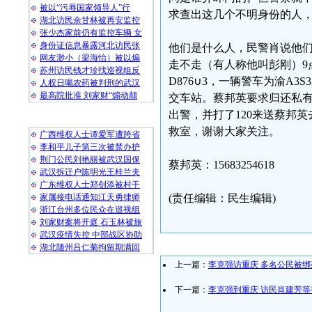
被以“污辱国家领导人”行
求查出这几个不明身份的人，
湖北访民余甘林被再安监控
张少杰家前仍有监控车辆 女
身份证信息暴露河北访民张
他们是什么人，民警肖说他们
网友渺小（梁海怡）被以煽
走不走（有人称他叫彭刚）9
苏州访民钱才珍找巡视组反
D876∪3，一辆警车为渝A3
人权日喝农药被判刑的武汉
最高院批准 刘家财“煽动颠
交车站。蔡邦英要求归还私
出警，并打了120来送蔡邦
随 机 推 荐
救室，谢谢大家关注。
广西维权人士谭爱军遭跨省
李和平儿子第三次被禁办护
荆门公民刘艳丽被武汉国保
蔡邦英：15683254618
武汉拆迁户陈明光王桂兰夫
广东维权人士郑创添被村干
家属接电话通知江天勇律师
(责任编辑：民生编辑)
浙江台州多位民众在巡视组
刘家财案将开庭 石玉林被旅
武汉疫情失控 中部战区协助
湖北随州吕仁菊拘留期满回
上一篇：
李克强访重庆 多名公民被绑
下一篇：
李克强到重庆 访民肖建芳等