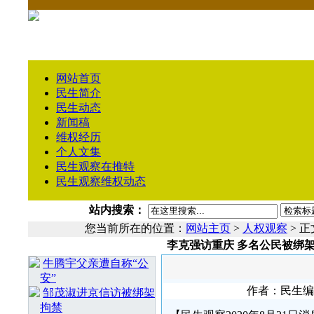
网站首页
民生简介
民生动态
新闻稿
维权经历
个人文集
民生观察在推特
民生观察维权动态
站内搜索：
您当前所在的位置：
网站主页
>
人权观察
> 正
李克强访重庆 多名公民被绑
相 关 文 章
牛腾宇父亲遭自称“公
安”
作者：民生编辑1
邹茂淑进京信访被绑架
拘禁