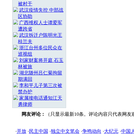
被村干
武汉疫情失控 中部战
区协助
广西维权人士谭爱军
遭跨省
武汉拆迁户陈明光王
桂兰夫
浙江台州多位民众在
巡视组
刘家财案将开庭 石玉
林被旅
湖北随州吕仁菊拘留
期满回
李和平儿子第三次被
禁办护
家属接电话通知江天
勇律师
网友评论：
（只显示最新10条。评论内容只代表网友
·
开放
·
民主中国
·
独立中文笔会
·
争鸣动向
·
大纪元
·
中国