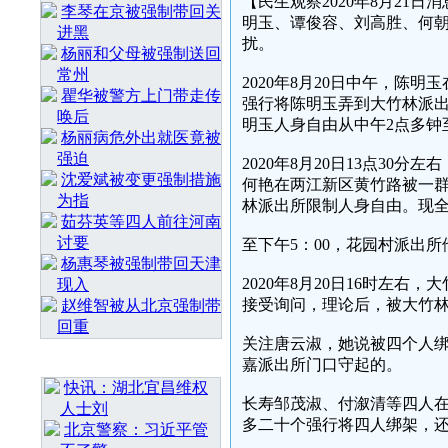
【民生观察2020年8月21
李琴在京被强制带回关
明玉、谭俊容、刘高胜、何
进黑
扰。
杨丽和父母被强制送回
常州
2020年8月20日中午，
瞿华被警方上门带走传
强行将陈明玉弄到大竹林派
唤后
明玉人身自由从中午2点多钟
杨丽病危外出就医竟被
强迫
2020年8月20日13点3
沈爱斌被变更强制措施
何艳在两江新区黄竹路被一
为指
林派出所限制人身自由。现
茹芬英等四人前往河南
讨要
至下午5：00，花园村派出
杨惠琴被强制带回天津
2020年8月20日16时左
现入
接受询问，理论后，被大竹
赵维智被从北京强制带
回重
关注唐云淑，她说被四个人绑
最 新 热 门
嘉派出所门口守起的。
快讯：湖北宜昌维权
长寿邹茂淑、付溆清等四人
人士刘
多二十个强行将四人绑架，
北京警察：习近平管