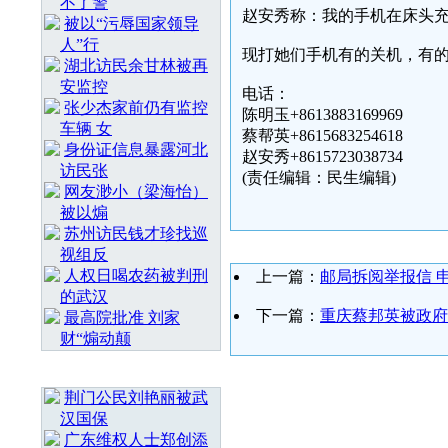
不了警
赵安秀称：我的手机在床头
被以“污辱国家领导
人”行
现打她们手机有的关机，有
湖北访民余甘林被再
安监控
电话：
张少杰家前仍有监控
陈明玉+8613883169969
车辆 女
蔡帮英+8615683254618
身份证信息暴露河北
赵安秀+8615723038734
访民张
(责任编辑：民生编辑)
网友渺小（梁海怡）
被以煽
苏州访民钱才珍找巡
视组反
人权日喝农药被判刑
上一篇：
邮局拆阅举报信 
的武汉
下一篇：
重庆蔡邦英被政府
最高院批准 刘家
财“煽动颠
随 机 推 荐
荆门公民刘艳丽被武
汉国保
广东维权人士郑创添