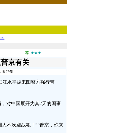
test
荐
★★★
议普京有关
 22:51
阳公民江水平被耒阳警方强行带
邀请，对中国展开为其2天的国事
国人不欢迎战犯！”“普京，你来