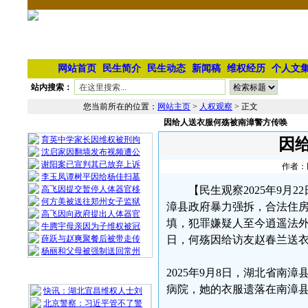
网站首页
民生简介
民生动态
新闻稿
维权经历
个人文
站内搜索：
您当前所在的位置：
网站主页
>
人权观察
> 正文
因给人送衣服何殇被南漳警方传唤
相 关 文 章
育英中学家长因维权被刑拘
因
沈启家因翻墙发布视频遭公
谢阳案已宣判其已放弃上诉
作者：民
李玉凤谭树平因给杨佳扫墓
高飞因提交暂停人体器官移
【民生观察2025年9月
何方美被送往郑州女子监狱
漳县政府暴力强拆，合法住房
高飞因向政府提出人体器官
填，犯罪嫌疑人至今逍遥法
牛腾宇母亲因为子维权被冠
薛跃与赵爽聚餐后被带走传
日，何殇因给访友赵春兰送
杨丽和父母被强制送回常州
2025年9月8日，湖北省
最 新 热 门
病院，她的衣服遗落在南漳
快讯：湖北宜昌维权人士刘
北京警察：习近平管不了警