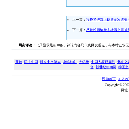
上一篇：
程晓琴进京上访遭多次绑架
下一篇：
吕耿松因给杂志社写文章被
网友评论：
（只显示最新10条。评论内容只代表网友观点，与本站立场
·
开放
·
民主中国
·
独立中文笔会
·
争鸣动向
·
大纪元
·
中国人权双周刊
·
北京之
台
·
新世纪新闻网
·
德国之
|
设为首页
|
加入收
Copyright ©
网址：w