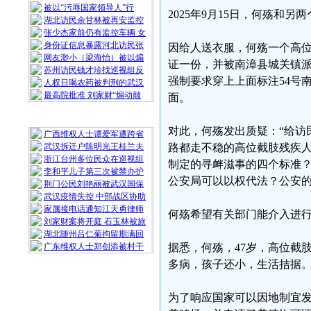
被以“污辱国家领导人”行
2025年9月15日，何殇和
湖北访民余甘林被再安监控
张少杰家前仍有监控车辆 女
身份证信息暴露河北访民张
因给人送衣服，何殇一个高位
网友渺小（梁海怡）被以煽
证一份，并被南漳县城关镇
苏州访民钱才珍找巡视组反
强制要求穿上上面标注54号
人权日喝农药被判刑的武汉
最高院批准 刘家财“煽动颠
面。
随 机 推 荐
对此，何殇发出质疑：“给访
广西维权人士谭爱军遭跨省
武汉拆迁户陈明光王桂兰夫
路都走不稳的高位截肢残疾
浙江台州多位民众在巡视组
制定的寻衅滋事的四个标准
李和平儿子第三次被禁办护
公安局可以以权代法？公安的
荆门公民刘艳丽被武汉国保
武汉疫情失控 中部战区协助
家属接电话通知江天勇律师
何殇希望有关部门能介入进
刘家财案将开庭 石玉林被旅
湖北随州吕仁菊拘留期满回
广东维权人士郑创添被村干
据悉，何殇，47岁，高位截
多病，孩子还小，生活拮据
为了响应国家可以因地制宜