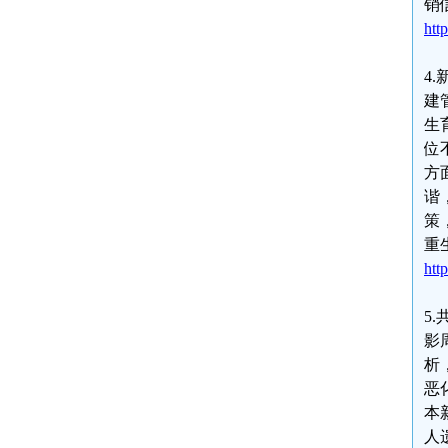
销
htt
4
建
生
位
方
谐
策
重
htt
5
影
析
恶
本
人