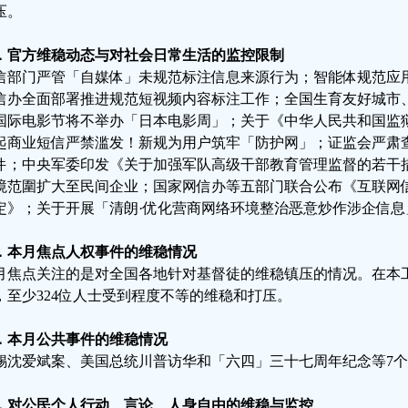
压。
．官方维稳动态与对社会日常生活的监控限制
信部门严管「自媒体」未规范标注信息来源行为；智能体规范应
信办全面部署推进规范短视频内容标注工作；全国生育友好城市
国际电影节将不举办「日本电影周」；关于《中华人民共和国监
起商业短信严禁滥发！新规为用户筑牢「防护网」；证监会严肃
件；中央军委印发《关于加强军队高级干部教育管理监督的若干措
境范圍扩大至民间企业；国家网信办等五部门联合公布《互联网
定》；关于开展「清朗·优化营商网络环境整治恶意炒作涉企信息
．本月焦点人权事件的维稳情况
月焦点关注的是对全国各地针对基督徒的维稳镇压的情况。在本工
，至少324位人士受到程度不等的维稳和打压。
．本月公共事件的维稳情况
锡沈爱斌案、美国总统川普访华和「六四」三十七周年纪念等7个
．对公民个人行动、言论、人身自由的维稳与监控