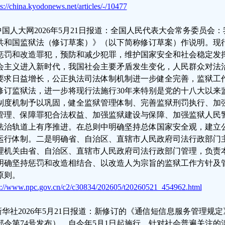
ps://china.kyodonews.net/articles/-/10477
.中国人大网2026年5月21日报道：全国人民代表大会常务委员
共和国监狱法（修订草案）》（以下简称修订草案）作说明。现行
惩罚和改造罪犯，预防和减少犯罪，维护国家安全和社会稳定发
会主义进入新时代，我国社会主要矛盾发生变化，人民群众对法
要求日益增长，公正执法司法体制机制进一步健全完善，监狱工
修订监狱法，进一步将现行法施行30年来特别是党的十八大以来
制度机制予以巩固，健全监狱管理体制、完善监狱刑罚执行、加
管理、保障罪犯合法权益、加强监狱建设与保障、加强监狱人民
法治轨道上有序推进。在总则中明确坚持总体国家安全观，建立
运行体制。二是明确省、自治区、直辖市人民政府司法行政部门
理机关由省、自治区、直辖市人民政府司法行政部门管理，负责
明确坚持惩罚和改造相结合、以改造人为宗旨的监狱工作方针及
原则。
p://www.npc.gov.cn/c2/c30834/202605/t20260521_454962.html
.新华社2026年5月21日报道：新修订的《通信短信息服务管理规定
部令第74号发布），自今年5月1日起施行。针对社会普遍关注