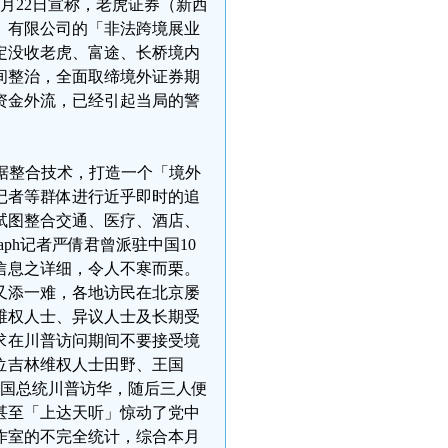
月22日宣称，老虎证券（新西
）有限公司的「非法跨境展业
定没收老虎、富途、长桥境内
间整治，全面取缔境外证券期
资金外流，已经引起当局的警
据整合技术，打造一个「境外
记者等群体进行近乎即时的追
试图整合交通、医疗、酒店、
aph记者严倩君曾派驻中国10
信息之详细，令人不寒而栗。
又添一难，各地访民在北京屡
维权人士、异议人士及长期受
求在川普访问期间不要接受境
位吉林维权人士田野、王国
美国总统川普访华，随后三人便
甚至「上达天听」惊动了党中
作室的不完全统计，综合本月