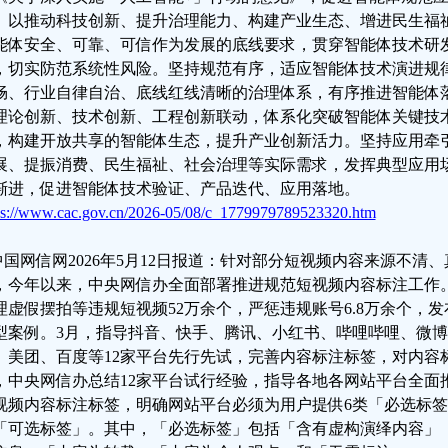
。以推动科技创新、提升治理能力、构建产业生态、增进民生福
能体安全、可靠、可信作为发展的底线要求，贯穿智能体技术研
，切实防范系统性风险。坚持规范有序，适应智能体技术演进规
畅、行业自律自治、底线红线清晰的治理体系，有序推进智能体
理论创新、技术创新、工程创新联动，体系化突破智能体关键技
，构建开放共享的智能体生态，提升产业创新活力。坚持应用牵
展、提振消费、民生福祉、社会治理等实际需求，发挥典型应用
渐进，促进智能体技术验证、产品迭代、应用落地。
ps://www.cac.gov.cn/2026-05/08/c_1779979789523320.htm
.中国网信网2026年5月12日报道：针对部分短视频内容来源不
，今年以来，中央网信办全面部署推进规范短视频内容标注工作
理虚假摆拍等违规短视频52万余个，严惩违规账号6.8万余个，发
型案例。3月，指导抖音、快手、腾讯、小红书、哔哩哔哩、微
、美团、百度等12家平台先行先试，完善内容标注标签，对内容
，中央网信办总结12家平台试行经验，指导各地各网站平台全面
视频内容标注标签，明确网站平台必须为用户提供6类「必选标
「可选标签」。其中，「必选标签」包括「含有虚构演绎内容」「