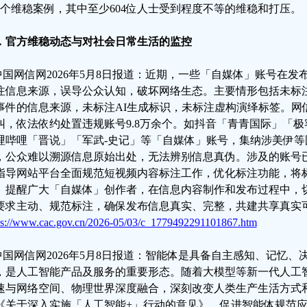
34个维稳案例，其中至少604位人士受到程度不等的维稳和打压。
．官方维稳动态与对社会日常生活的监控
.中国网信网2026年5月8日报道：近期，一些「自媒体」账号在
注信息来源，误导公众认知，破坏网络生态。主要情形包括未标
事件的信息来源，未标注AI生成标识，未标注虚构演绎标签。网
纠，依法依约处置违规账号9.8万余个。如抖音「青青国际」「
哩哔哩「晋说」「军武-史记」等「自媒体」账号，集纳涉美伊等
，公众难以溯源信息原始出处，无法辨别信息真伪。涉及的账号
指导网站平台全面规范短视频内容标注工作，优化标注功能，将
。提醒广大「自媒体」创作者，在信息内容制作和发布过程中，
要求主动、规范标注，确保发布信息真实、完整，共建共享真实
ps://www.cac.gov.cn/2026-05/03/c_1779492291101867.htm
.中国网信网2026年5月8日报道：智能体是具备自主感知、记忆
，是人工智能产品及服务的重要形态。随着大模型等新一代人工
速与网络空间、物理世界深度融合，深刻改变人类生产生活方式
《关于深入实施「人工智能+」行动的意见》，促进智能体规范