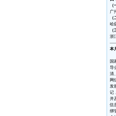
（
广
（
哈
（
浙
—
本
国
导
清
网
发
记
并
信
绑