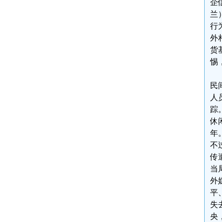
企
兰
行
外
货
惕
民
人
踪
休
年
不
传
当
外
平
失
央