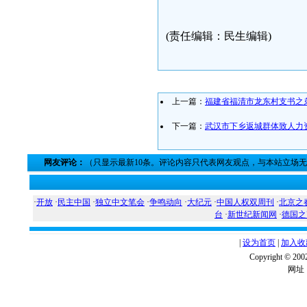
(责任编辑：民生编辑)
上一篇：
福建省福清市龙东村支书之
下一篇：
武汉市下乡返城群体致人力
网友评论：
（只显示最新10条。评论内容只代表网友观点，与本站立场
·
开放
·
民主中国
·
独立中文笔会
·
争鸣动向
·
大纪元
·
中国人权双周刊
·
北京之
台
·
新世纪新闻网
·
德国之
|
设为首页
|
加入收
Copyright ©
网址：w