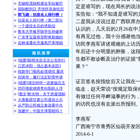
无锡程茂娟程盛在车站被拦
定是谁写的，现在局长的说
国际酷刑日 齐崇怀亲身经历
实告知：“我不知道是谁写的
郭飞雄：抗疫名人排行榜（
抗疫名人排行榜（第二部分
二是我从没说过是广西联席办
一个退役女兵的求助信
认识的，几天后的2月26在
鲁东大学被开除学生孙健举
有再见过他，我十分感谢他当
广东李宝霖恭贺即将新婚的
吉林省通化市逢凤芹拿维稳
访民李燕军讲述艰难的上访历
年后还十分明显的肿胀，这
随 机 推 荐
生都不敢诊断及治疗的证据”
[组图]陈明光告北京公安的行
江苏沭阳：强占基本农田3
果？”
闯新华门冤民处境堪忧 重庆
刘涛华：履行法定职责申请
证言签名按指纹后又让我在一
[组图]湖北钟祥一农家饭庄主
恐吓维权律师李向阳的人浮
临走，赵天荣说“按规定取保
[图文]靳光明：关于房屋强制
有做过任何寻衅滋事的行为
大唐集团甘肃公司退役士兵
的访民也没有去派出所报
从严防公民独立参选看中共
张建中：中国天津黑暗吗？
李燕军
广西南宁市青秀区仙葫开发区
2014-6-1