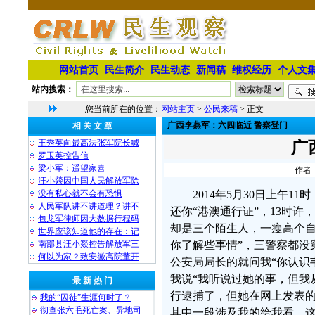
网站首页
民生简介
民生动态
新闻稿
维权经历
个人文
站内搜索：
您当前所在的位置：
网站主页
>
公民来稿
> 正文
广西李燕军：六四临近 警察登门
相 关 文 章
王秀英向最高法张军院长喊
广
罗玉英控告信
梁小军：遥望家喜
作者：
汪小燚因中国人民解放军除
没有私心就不会有恐惧
2014年5月30日上午11
人民军队讲不讲道理？讲不
还你“港澳通行证”，13时
包龙军律师因大数据行程码
却是三个陌生人，一瘦高个自
世界应该知道他的存在：记
南部县汪小燚控告解放军三
你了解些事情”，三警察都没
何以为家？致安徽高院董开
公安局局长的就问我“你认识
我说“我听说过她的事，但我
最 新 热 门
行逮捕了，但她在网上发表的
我的“囚徒”生涯何时了？
彻查张六毛死亡案、异地司
其中一段涉及我的给我看，这