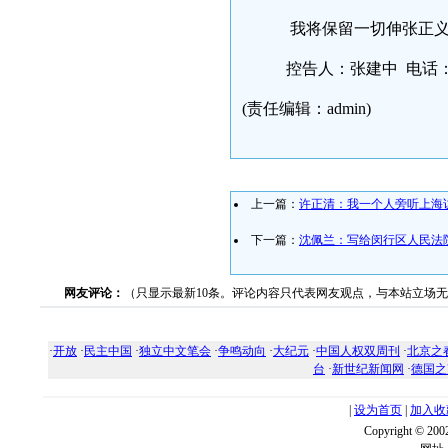
我将保留一切伸张正义
控告人：张建中 电话：131
(责任编辑：admin)
上一篇：
许正清：我一个人旁听上海
下一篇：
沈佩兰：写给闵行区人民法
网友评论：
（只显示最新10条。评论内容只代表网友观点，与本站立场
·
开放
·
民主中国
·
独立中文笔会
·
争鸣动向
·
大纪元
·
中国人权双周刊
·
北京之
台
·
新世纪新闻网
·
德国之
|
设为首页
|
加入收
Copyright ©