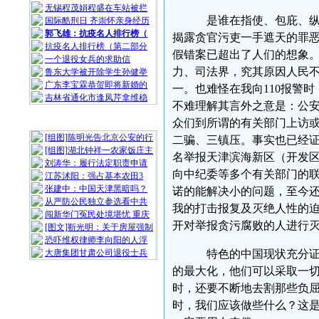
无锡程茂娟程盛在车站被拦
是谁在指使、包庇、纵
国际酷刑日 齐崇怀亲身经历
郭飞雄：抗疫名人排行榜（
揭露贪官污吏一手遮天的罪
抗疫名人排行榜（第二部分
假错案已超出了人们的想象
一个退役女兵的求助信
力、司法界，究其原因人民
鲁东大学被开除学生孙健举
广东李宝霖恭贺即将新婚的
一。也难怪在我向110报警
吉林省通化市逢凤芹拿维稳
不难理解其言外之意是：公
随 机 推 荐
众们到所谓的有关部门上访或
[组图]陈明光告北京公安的行
二骗、三镇压。事实也已经
[组图]湖北钟祥一农家饭庄主
名举报天津滨海新区（开发
刘涛华：履行法定职责申请
向中纪委等多个有关部门的
江苏沭阳：强占基本农田3
张建中：中国天津黑暗吗？
诺的能解决小的问题，至今
从严防公民独立参选看中共
我的打击报复及灭绝人性的
闯新华门冤民处境堪忧 重庆
开对举报贪污腐败的人进行
[图文]靳光明：关于房屋强制
恐吓维权律师李向阳的人浮
大唐集团甘肃公司退役士兵
特色的中国现状充分证
的最大化，他们可以采取一
时，还要不断地去割那些负
时，我们应该做些什么？这