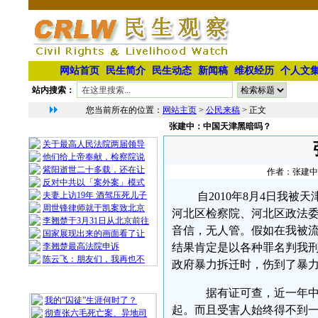
网站首页
民生简介
民生动态
新闻稿
维权经历
个人文
站内搜索：
您当前所在的位置：
网站主页
>
公民来稿
> 正文
张建中：中国天津黑暗吗？
相 关 文 章
关于最高人民法院两届领导
他们给上帝奉献，检察院说
紫阳逝世二十多载，还在让
作者：张建中 
反对中共以「案外案」模式
夫妻上访19年 酒驾压死儿子
自2010年8月4日我
周世锋律师就于凯案致北京
河北区检察院、河北区政法
李翘楚于3月31日从北京前往
音信，无人管。假如在我被
国家展现出来的画面看了让
李翘楚最高法院申诉
结果肯定是以各种罪名判我
陈云飞：朋友们，我再也不
政府暴力拆迁时，伤到了暴
最 新 热 门
据有证可查，近一年中
我的“囚徒”生涯何时了？
起。而且受害人始终得不到
彻查张六毛死亡案、异地司