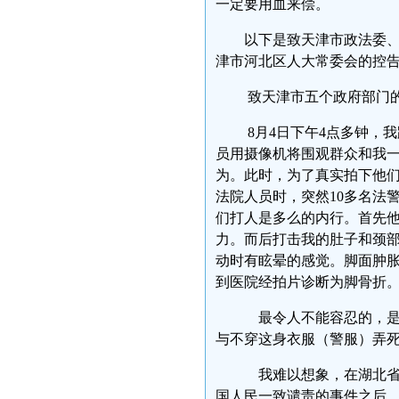
一定要用血来偿。
以下是致天津市政法委
津市河北区人大常委会的控
致天津市五个政府部门
8月4日下午4点多钟，
员用摄像机将围观群众和我
为。此时，为了真实拍下他
法院人员时，突然10多名法
们打人是多么的内行。首先
力。而后打击我的肚子和颈
动时有眩晕的感觉。脚面肿
到医院经拍片诊断为脚骨折
最令人不能容忍的，是在
与不穿这身衣服（警服）弄死
我难以想象，在湖北省
国人民一致谴责的事件之后