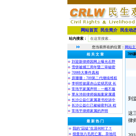
网站首页
民生简介
民生动
站内搜索：
您当前所在的位置：
网站主
70
相 关 文 章
刘迎新律师因网上曝光石野
雪饼被捕三周年暨二审秘密
709特大事件真相
原珊珊：709第二代继续维权
李明哲披露赤山监狱恶状 长
常玮平家属声明：一概不服
覃永沛前律师煽巅案家属通
到
长沙公益仨家属著书控诉中
长沙公益仨已被秘密判决 程
常玮平律师家属的声明
这
律
最 新 热 门
我的“囚徒”生涯何时了？
彻查张六毛死亡案、异地司
2