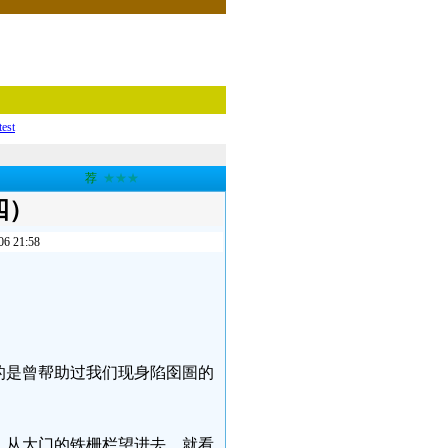
test
荐
★★★
四）
21:58
的是曾帮助过我们现身陷囹圄的
狱。从大门的铁栅栏望进去，就看