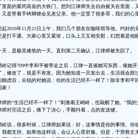
了里面的紧闭高耸的大铁门。想到江律师失去自由被关在里面，
，又是带着手铐脚镣会见老父亲。他一定受了很多罪，我们的心
想起2016年11月21日上午，我们几个朋友在咖啡馆等他。约好
还是打不通。大家心里又紧张，口头上又互相安慰，幻想着是他
一天，是极其难熬的一天。直到第二天确认，江律师被失踪了。
峭岭记得709中李和平被带走之后，江律一直催她写东西，催她
了，修改了，就是不肯发。因为她知道一旦发出去，生活就会跟
的顾虑后，尖锐的对她说：你的生活已经不一样了！除非李和平
回家！
律师的“生活已经不一样了！”刺激着王峭岭，也敲醒了她。“我的
律师对完话之后，痛下了决心，手颤抖着，点的发送键。
峭岭说，很多时候，江律师如果说：好，这事情是你的事情。你
，我都支持。如果他这样说，会让人心里舒服。但是，于营救丈