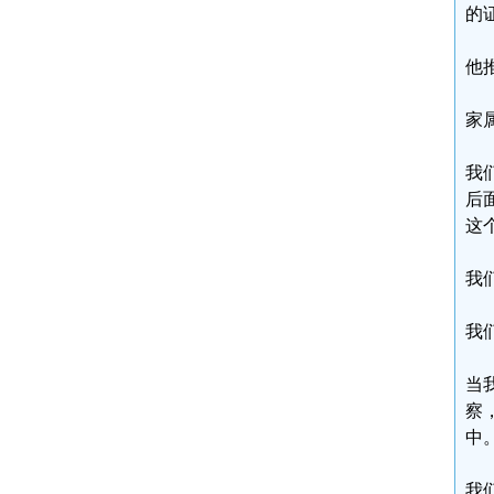
的
他
家
我
后
这
我
我
当
察
中
我