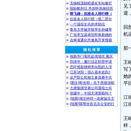
无锡程茂娟程盛在车站被拦
见
国际酷刑日 齐崇怀亲身经历
退
郭飞雄：抗疫名人排行榜（
抗疫名人排行榜（第二部分
一个退役女兵的求助信
回
鲁东大学被开除学生孙健举
机
广东李宝霖恭贺即将新婚的
吉林省通化市逢凤芹拿维稳
那
随 机 推 荐
闯新华门冤民处境堪忧 重庆
刘涛华：履行法定职责申请
王
恐吓维权律师李向阳的人浮
写
江苏沭阳：强占基本农田3
她
从严防公民独立参选看中共
[图文]靳光明：关于房屋强制
平
大唐集团甘肃公司退役士兵
张建中：中国天津黑暗吗？
江
[组图]湖北钟祥一农家饭庄主
[组图]陈明光告北京公安的行
江
王
样