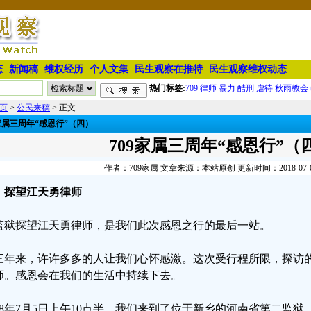
态
新闻稿
维权经历
个人文集
民生观察在推特
民生观察维权动态
热门标签:
709
律师
暴力
酷刑
虐待
秋雨教会
页
>
公民来稿
> 正文
9家属三周年“感恩行”（四）
709家属三周年“感恩行”（
作者：709家属 文章来源：本站原创 更新时间：2018-07-06 
探望江天勇律师
监狱探望江天勇律师，是我们此次感恩之行的最后一站。
三年来，许许多多的人让我们心怀感激。这次受行程所限，探访
师。感恩会在我们的生活中持续下去。
018年7月5日上午10点半，我们来到了位于新乡的河南省第二监