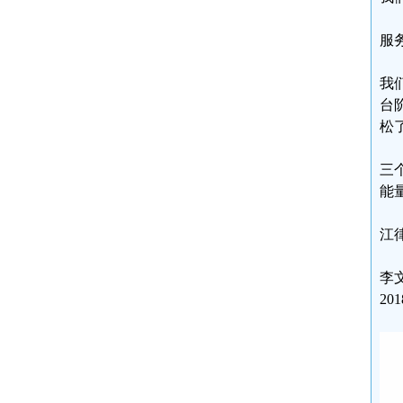
服
我
台
松
三
能
江
李
20