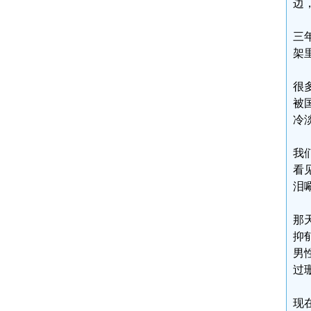
边
三
架
很
被
冷
我
看
泪唰
那
抑
男
过
现