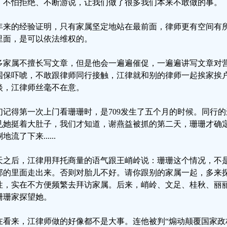
，不怕拒绝、不断游说，让我们做了很多我们本来不敢做的事。
年来的经验证明，只有家属坚定地站在最前面，律师更有空间有
里面，是可以依法维权的。
多家属不擅长写文章，但是他会一遍遍催促，一遍遍讲写文章对
国保吓唬，不敢跟律师同行接触，江律就和别的律师一起挨家挨
淡，江律师丝毫不在意。
们记得第一次上门看珊珊时，是709发生了五个月的时候。同行
见她挺着大肚子，我们才知道，谢燕益被抓的第二天，珊珊才确
地流了下来......
天之后，江律用拜托商量的语气跟王峭岭说：珊珊这个情况，不
郁的里面走出来。否则对胎儿不好。请你跟别的家属一起，多来
性，实在不方便频繁去拜访家属。后来，峭岭、文足、桂秋、丽
珊珊家探望她。
在看来，江律师做的好像都不是大事。连他被判“煽动颠覆国家政