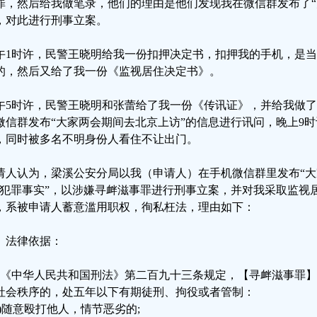
罪，然后给我做笔录，他们的理由是他们发现我在微信群发布了“
，对此进行刑事立案。
午1时许，民警王晓明给我一份扣押决定书，扣押我的手机，是
的，然后又给了我一份《监视居住决定书》。
午5时许，民警王晓明和张蕾给了我一份《传讯证》，并给我做
微信群发布“大家两会期间去北京上访”的信息进行讯问，晚上9
，同时被多名不明身份人看住不让出门。
请人认为，梁溪公安分局以我（申请人）在手机微信群里发布“大
“犯罪事实”，以涉嫌寻衅滋事罪进行刑事立案，并对我采取监视
，系被申请人蓄意滥用职权，徇私枉法，理由如下：
、法律依据：
、《中华人民共和国刑法》第二百九十三条规定，【寻衅滋事罪
社会秩序的，处五年以下有期徒刑、拘役或者管制：
一)随意殴打他人，情节恶劣的;