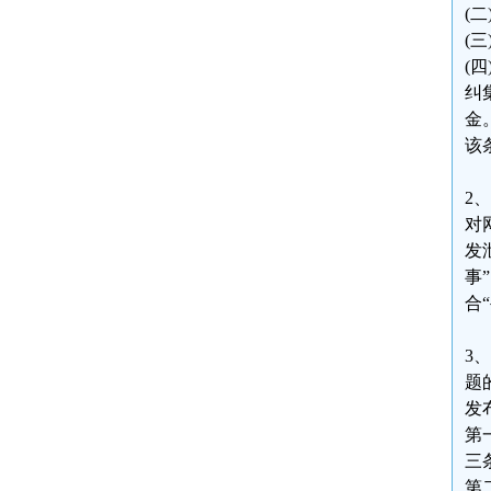
(
(
(
纠
金
该
2
对
发
事
合
3
题
发
第
三
第