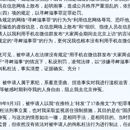
员在信息网络上散布，起哄闹事，造成公共秩序严重混乱的，依
（四）项的规定，以寻衅滋事罪定罪处罚。
条规定的网络“寻衅滋事罪”的行为为“利用信息网络辱骂、恐吓他
是编造的虚假信息，在信息网络上散布”和“组织、指使人员在信
请人以我利用手机在微信群发布“大家两会期间去北京上访”的言论
规定的“寻衅滋事罪”的行为，更何况我也根本没有利用手机在微
此可见，被申请人在法律没有规定“用手机在微信群发布‘大家两会
于“寻衅滋事”的情况下，私设刑罚，凌驾法律，以“涉嫌寻衅滋事
徇私枉法，事实清楚，证据确实、充分！
、被申请人属于累犯，系蓄意歪曲、捏造事实对我进行滥权迫害，
”等敏感时期剥夺我的人身自由，阻止我去北京伸冤。
019年9月3日，被申请人以我“在推特上‘转发’了17条推文”为“犯
”枉法刑事立案，也对我采取监视居住强制措施，其目的是在“国庆
伸冤，与这次的情形如出一辙，是相同手法，是相同目的。当时
监督，但依然没有依法对被申请人的徇私枉法行为进行制止，任