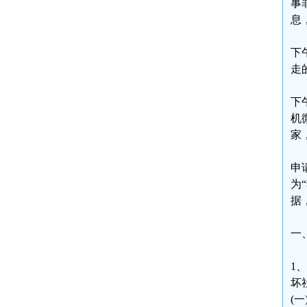
事
息
下
走
下
机
家
申
为
据
一
1
坏
(