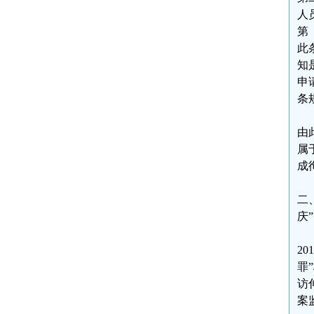
人
第
此
知
申
条
由
属
成
二
庆
2
罪
访
案