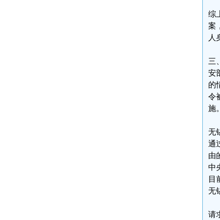
综
案
人
三
安
的
令
施
无
通
由
中
目
无
请