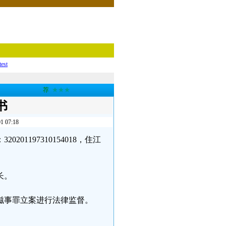
test
荐
★★★
书
07:18
01197310154018，住江
长。
滋事罪立案进行法律监督。