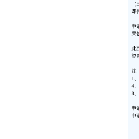
（
即
申
果
此
梁
注
1
4
8
申
申