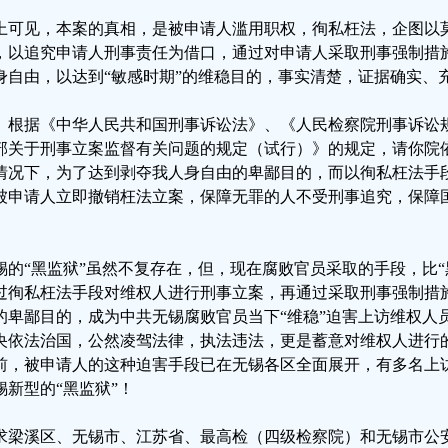
上可见，本案的真相，是被申请人滥用职权，徇私枉法，企图以莫
，以追究申请人刑事责任为借口，通过对申请人采取刑事强制措
身自由，以达到“敏感时期”的维稳目的，事实清楚，证据确实、
、根据《中华人民共和国刑事诉讼法》、《人民检察院刑事诉讼
部关于刑事立案监督有关问题的规定（试行）》的规定，请你院
情况下，为了达到剥夺我人身自由的卑鄙目的，而以徇私枉法手
被申请人立即撤销枉法立案，保障无罪的人不受刑事追究，保障
。
锡的“黑监狱”虽然不复存在，但，现在腐败官员采取的手段，比“
过徇私枉法手段对维权人进行刑事立案，再通过采取刑事强制措
的卑鄙目的，成为中共无锡腐败官员当下“维稳”迫害上访维权人
央依法治国，公然凌驾法律，执法违法，更是蓄意对维权人进行的
前，被申请人的这种迫害手段已在无锡各区全面展开，有多名上
锡新型的“黑监狱”！
求梁溪区、无锡市、江苏省、最高检（四级检察院）和无锡市公