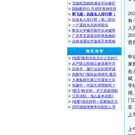
无锡程茂娟程盛在车站被拦
国际酷刑日 齐崇怀亲身经历
2
郭飞雄：抗疫名人排行榜（
抗疫名人排行榜（第二部分
有
一个退役女兵的求助信
人
鲁东大学被开除学生孙健举
2
广东李宝霖恭贺即将新婚的
吉林省通化市逢凤芹拿维稳
首
随 机 推 荐
申
[组图]陈明光告北京公安的行
从严防公民独立参选看中共
来
刘涛华：履行法定职责申请
会
闯新华门冤民处境堪忧 重庆
斌
大唐集团甘肃公司退役士兵
张建中：中国天津黑暗吗？
手
[图文]靳光明：关于房屋强制
用
江苏沭阳：强占基本农田3
门
[组图]湖北钟祥一农家饭庄主
恐吓维权律师李向阳的人浮
车
上
上