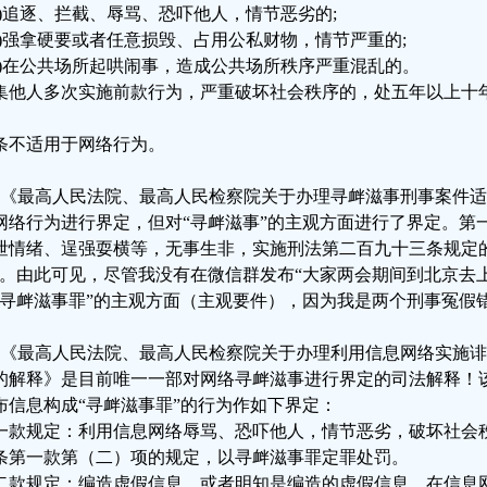
二)追逐、拦截、辱骂、恐吓他人，情节恶劣的;
三)强拿硬要或者任意损毁、占用公私财物，情节严重的;
四)在公共场所起哄闹事，造成公共场所秩序严重混乱的。
集他人多次实施前款行为，严重破坏社会秩序的，处五年以上十
。
条不适用于网络行为。
、《最高人民法院、最高人民检察院关于办理寻衅滋事刑事案件
网络行为进行界定，但对“寻衅滋事”的主观方面进行了界定。第
泄情绪、逞强耍横等，无事生非，实施刑法第二百九十三条规定
”。由此可见，尽管我没有在微信群发布“大家两会期间到北京去
“寻衅滋事罪”的主观方面（主观要件），因为我是两个刑事冤假
、《最高人民法院、最高人民检察院关于办理利用信息网络实施
的解释》是目前唯一一部对网络寻衅滋事进行界定的司法解释！
布信息构成“寻衅滋事罪”的行为作如下界定：
一款规定：利用信息网络辱骂、恐吓他人，情节恶劣，破坏社会
条第一款第（二）项的规定，以寻衅滋事罪定罪处罚。
二款规定：编造虚假信息，或者明知是编造的虚假信息，在信息