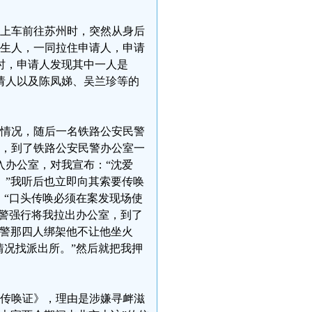
检票上车前往苏州时，突然从身后
陌生人，一同拉住申请人，申请
时，申请人发现其中一人是
申请人以及陈凤娣、吴兰珍等的
警情况，随后一名铁路公安民警
室，到了铁路公安民警办公室一
入办公室，对我宣布：“沈爱
。”我听后也立即向其索要传唤
：“口头传唤必须在案发现场使
协警强行将我拉出办公室，到了
报警那四人绑架他不让他坐火
情况找派出所。”然后就把我押
《传唤证》，理由是涉嫌寻衅滋