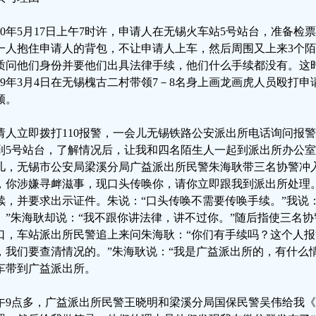
020年5月17日上午7时许，申请人在无锡火车站5号站台，准备
一人抱住申请人的背包，不让申请人上车，然后周围又上来3个
质问他们身份并要他们出具法律手续，他们什么手续都没有。这
019年3月4日在无锡槐古二村带领7－8名身上画龙画虎人员殴打
领。
请人立即拨打110报警，一会儿无锡铁路公安派出所电话询问报
到5号站台，了解情况后，让我和四名陌生人一起到派出所办公
儿，无锡市公安局梁溪分局广益派出所民警朱海耿带三名协警冲
，你涉嫌寻衅滋事，现口头传唤你，请你立即跟我到派出所处理
续，并要求出示证件。朱说：“口头传唤不需要传唤手续。”我说
。”朱海耿却说：“我不跟你讲法律，讲不过你。”随后指使三名
口，车站派出所民警追上来问朱海耿：“你们有手续吗？这个人
，我们要查清情况的。”朱海耿说：“我是广益派出所的，有什么
车带到广益派出所。
午9点多，广益派出所民警王晓明和梁溪分局国保民警吴伟给我