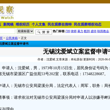
态
新闻稿
维权经历
个人文集
民生观察在推特
民生观察维权动态
热门标签:
709
律师
暴力
酷刑
虐待
秋雨教会
页
>
公民来稿
> 正文
沈爱斌立案监督申请书
无锡沈爱斌立案监督申请
作者：沈爱斌 文章来源：本站原创 更新时间：2020-06-01 
申请人：沈爱斌，男，1973年10月15日生，居民身份证号码为：3202
省无锡市梁溪区广益佳苑53号202室，联系电话：17348228687。
申请人：无锡市公安局梁溪分局，法定代表人：周军，职务：局
请事项：请求依法对无锡市公安局梁溪分局对申请人以涉嫌寻衅
实与理由