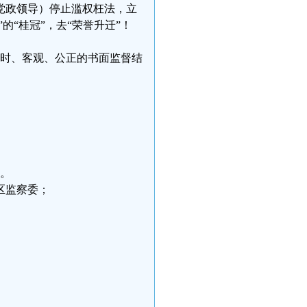
党政领导）停止滥权枉法，立
的“桂冠”，去“荣誉升迁”！
及时、客观、公正的书面监督结
院。
区监察委；