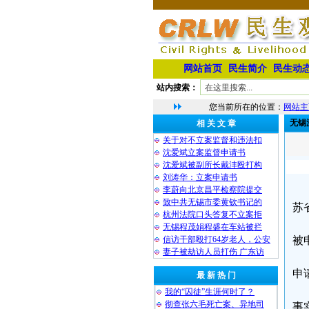
网站首页
民生简介
民生动
站内搜索：
您当前所在的位置：
网站主
无锡
相 关 文 章
关于对不立案监督和违法扣
沈爱斌立案监督申请书
沈爱斌被副所长戴沣殴打构
刘涛华：立案申请书
李蔚向北京昌平检察院提交
致中共无锡市委黄钦书记的
苏
杭州法院口头答复不立案拒
无锡程茂娟程盛在车站被拦
信访干部殴打64岁老人，公安
被
妻子被劫访人员打伤 广东访
申
最 新 热 门
我的“囚徒”生涯何时了？
彻查张六毛死亡案、异地司
事