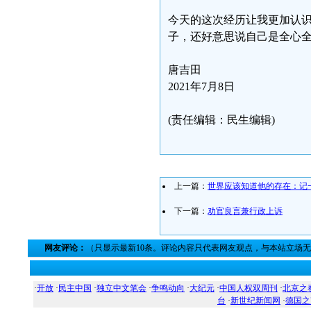
今天的这次经历让我更加认
子，还好意思说自己是全心
唐吉田
2021年7月8日
(责任编辑：民生编辑)
上一篇：
世界应该知道他的存在：记
下一篇：
劝官良言兼行政上诉
网友评论：
（只显示最新10条。评论内容只代表网友观点，与本站立场
·
开放
·
民主中国
·
独立中文笔会
·
争鸣动向
·
大纪元
·
中国人权双周刊
·
北京之
台
·
新世纪新闻网
·
德国之