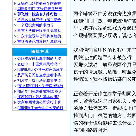
无锡程茂娟程盛在车站被拦
国际酷刑日 齐崇怀亲身经历
两个辅警不由分说往旁边推
郭飞雄：抗疫名人排行榜（
抗疫名人排行榜（第二部分
往他们门口放，却被这俩辅
一个退役女兵的求助信
里，把好端端的纸张弄得皱
鲁东大学被开除学生孙健举
个瘦辅警要我少废话，说他
广东李宝霖恭贺即将新婚的
吉林省通化市逢凤芹拿维稳
我和俩辅警理论的过程中来了
随 机 推 荐
反映边控问题至今未被放行
恐吓维权律师李向阳的人浮
张建中：中国天津黑暗吗？
要那么激动，解释说两个月
[组图]湖北钟祥一农家饭庄主
孩子的情况极其危险，时至
从严防公民独立参选看中共
种情况下我不找信访部门又
刘涛华：履行法定职责申请
[图文]靳光明：关于房屋强制
闯新华门冤民处境堪忧 重庆
正说着开始停在东堂子胡同
江苏沭阳：强占基本农田3
察，警告我这是国家机关，
大唐集团甘肃公司退役士兵
[组图]陈明光告北京公安的行
的地方我还真不一定能找上
推到离门口很远的地方，我
谓的样子也就懒得去说什么了
在胡同路牌附近。