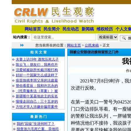
网站首页
民生简介
民生动态
新闻稿
维权经历
个人文
站内搜索：
您当前所在的位置：
网站主页
>
公民来稿
> 正文
我被公安部信访接待室拒之门外
相 关 文 章
夫妻上访19年 酒驾压死儿子
我
陈云飞：朋友们，我再也不
沈爱斌被副所长戴沣殴打构
作
好好一个国家怎么成这样了
疫苗致残李琪父亲的法庭最
2021年7月8日9时
替你看星辰：我和许志永的
次进行反映。
《托育服务法（草案）》被
新疆喀什某基地农主的实名
慢慢走回自己：三十五岁的
在第一道关口一警号为042
方恒才等人涉嫌诈骗罪案件
门口旁边排队等着。有一瘦
的警察让我出队列，一胖辅
最 新 热 门
种情况他们不接待，我说孩
我的“囚徒”生涯何时了？
彻查张六毛死亡案、异地司
是要收下来尽快解决我的问