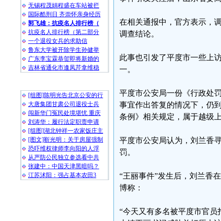
无锡程茂娟程盛在车站被拦
国际酷刑日 齐崇怀亲身经历
在相关通报中，官方表示，
郭飞雄：抗疫名人排行榜（
抗疫名人排行榜（第二部分
调查结论。
一个退役女兵的求助信
鲁东大学被开除学生孙健举
此事也引发了平度市一些上
广东李宝霖恭贺即将新婚的
吉林省通化市逢凤芹拿维稳
一。
随 机 推 荐
平度市公安局一份《行政处罚
[组图]陈明光告北京公安的行
大唐集团甘肃公司退役士兵
事宜作出答复的情况下，仍
闯新华门冤民处境堪忧 重庆
条例》相关规定，属于越级
刘涛华：履行法定职责申请
[组图]湖北钟祥一农家饭庄主
[图文]靳光明：关于房屋强制
平度市公安局认为，刘兰香寻
恐吓维权律师李向阳的人浮
罚。
从严防公民独立参选看中共
张建中：中国天津黑暗吗？
江苏沭阳：强占基本农田3
“王丽事件”发生后，刘兰香在
博称：
“今天又有多名被平度市官员