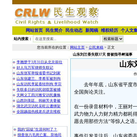
网站首页
民生简介
民生动态
新闻稿
维权经历
个人文
站内搜索：
您当前所在的位置：
网站主页
>
公民来稿
> 正文
山东刘兰香失联37天 曾被指寻衅滋事
相 关 文 章
李翘楚于3月31日从北京前往
山东
好人马万军律师失联记
山东张军举报省委书记刘家
作
山东张建兰、李希军被刑拘
山东访民李延香转刑拘 李宗
去年年底，山东省平度市
失联多日的访民胡双莲被捕
全国舆论关注。
天网义工四川雅安访民廉焕
山西刘美廷、韩丽芳夫妻被
湖北武汉访民吴旺云遭绑架
在一份录音材料中，王丽对一
全国越战伤残老兵进京维权
武力物力人力财力精力都耗得
愿去用那些方法”等惊人之语
最 新 热 门
我的“囚徒”生涯何时了？
彻查张六毛死亡案、异地司
事件引发关注后，山东省委