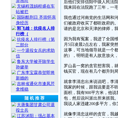
异地司
后他们安排信阳中级人民法
无锡程茂娟程盛在车
我来回在法院跑了三年，一
站被拦
国际酷刑日 齐崇怀亲
我也通过河南党的生活网和
身经历
们被政府收买了都听政府的
郭飞雄：抗疫名人排
请的是北京和天津的律师，
行榜（
因为我有冤案，我进了全国维权
抗疫名人排行榜（第
月5日凌晨2点左右，我家突
二部分
这事，可当地领导就是一个
一个退役女兵的求助
的），明明是有人故意放火
信
鲁东大学被开除学生
罗山县一窝的贪官想害我，
孙健举
钱买官，现在有几个都升到
广东李宝霖恭贺即将
新婚的
就拿李清忠出来说说吧，李
吉林省通化市逢凤芹
我家的时候，跟我说要是不
拿维稳
面积，我有900平方米，他
随 机 推 荐
包，然后说叫派出所来抓我
我说人家违建200多平方，
大唐集团甘肃公司退
役士兵
就像李清忠这样的贪官，我
江苏沭阳：强占基本