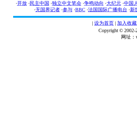
·
开放
·
民主中国
·
独立中文笔会
·
争鸣动向
·
大纪元
·
中国
·
无国界记者
·
参与
·
BBC
·
法国国际广播电台
·
新
|
设为首页
|
加入收藏
Copyright © 
网址：ww