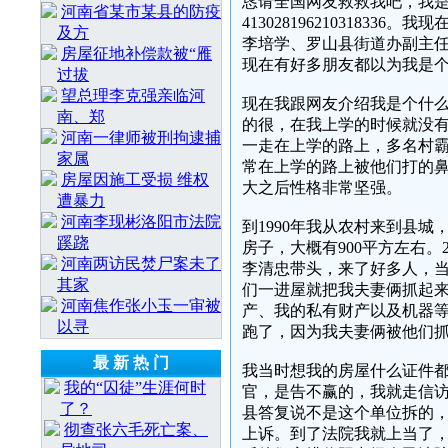
恳请全国网友救救我吧，我
河南省某市某县的防疫
413028196210318
及方
李培学、罗山县街道办副主
房屋征地补偿款被“雁
现在有好多朋友都以为我是
过拔
望总理李克强亲临河
现在我跟网友介绍我是个什
南、郑
的很，在我上学的时候就没
河南一律师被刑拘逮捕
一走在上学的路上，多名村
家属
常在上学的路上被他们打的
房屋因施工受损 维权
大之后性格非常坚强。
遭暴力
河南李现彬洛阳市法院
到1990年我从农村来到县
蹊跷
房子，大概有900平方左右。
河南两访民焚尸案未了
李清忠带头，来了好多人，
其家
们一进屋就把我夫妻俩抓起来
河南焦作张小玉一审被
产、我的私有财产以及机器等
以寻
跑了，因为我夫妻俩被他们
最 新 热 门
我当时想我的房屋什么证件
我的“囚徒”生涯何时
官，是告不赢的，我就走信
了？
县答复说不是这个单位拆的
彻查张六毛死亡案、
上诉。到了法院我就上当了