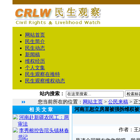
网站首页
民生简介
民生动态
新闻稿
维权经历
个人文集
民生观察在推特
民生观察维权动态
站内搜索：
您当前所在的位置：
网站主页
>
公民来稿
> 正
河南王恕立房屋被强拆维权被
相 关 文 章
河南赴新疆农民工：两
审法
作者：王恕
李秀榕控告琯头镇林春
书记