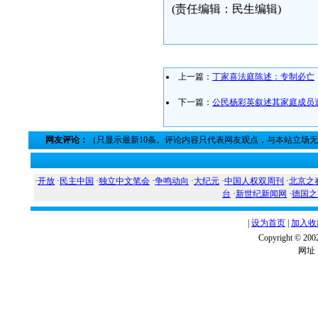
(责任编辑：民生编辑)
上一篇：
丁家喜法庭陈述：专制必亡
下一篇：
公民杨彩英叙述其家庭成员
网友评论：
（只显示最新10条。评论内容只代表网友观点，与本站立场
·
开放
·
民主中国
·
独立中文笔会
·
争鸣动向
·
大纪元
·
中国人权双周刊
·
北京之
台
·
新世纪新闻网
·
德国之
|
设为首页
|
加入收
Copyright ©
网址：w