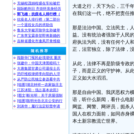
无锡程茂娟程盛在车站被拦
大道之行，天下为公，三千
国际酷刑日 齐崇怀亲身经历
在我们这一代，绝不把责任
郭飞雄：抗疫名人排行榜（
抗疫名人排行榜（第二部分
一个退役女兵的求助信
那是法治中国。立法民主，
鲁东大学被开除学生孙健举
益。没有统治者强加于人民
广东李宝霖恭贺即将新婚的
吉林省通化市逢凤芹拿维稳
府执法为民，没有任何个人
正，法官独立，除了法律，
随 机 推 荐
闯新华门冤民处境堪忧 重庆
张建中：中国天津黑暗吗？
从此，法律不再是阶级专政
大唐集团甘肃公司退役士兵
子，而是正义的守护神。从
恐吓维权律师李向阳的人浮
正义如大水滔滔。
从严防公民独立参选看中共
[组图]湖北钟祥一农家饭庄主
江苏沭阳：强占基本农田3
那是自由中国。我厌恶权力横
[图文]靳光明：关于房屋强制
语，听什么新闻，看什么电
[组图]陈明光告北京公安的行
刘涛华：履行法定职责申请
网监、网警、网评员，扼杀
国人在权力面前，如同赤身
本土新宗教流亡世界。