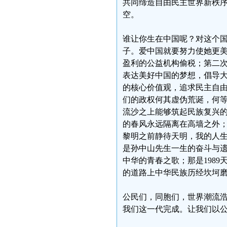
共同缔造自由民主世界新秩
空。
谁让你生在中国呢？对这个
子。爱中国就要努力使她更
盈利的公益机构偷税；第二
表达美好中国的梦想，倡导
的核心价值观，追求民主自
们的政权何其虚伪荒诞，何
流沙之上能够筑起民族复兴
的春风永远隔离在高墙之外；
黎明之前静待天明，我的人生
是孙中山先生一生的奋斗与
中华的青春之歌；那是198
的道路上中华民族历经坎坷
公民们，同胞们，世界潮流
我们这一代完成。让我们以