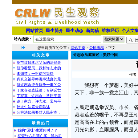
网站首页
民生简介
民生动态
新闻稿
维权经历
个人文
站内搜索：
您当前所在的位置：
网站主页
>
公民来稿
> 正文
许志永法庭陈述：美好中国
相 关 文 章
疫苗致残李琪父亲的法庭最
替你看星辰：我和许志永的
李翘楚：一封信的等待
作者：
肖真义被寻衅滋事法庭的最
就许志永绝食抗争一事的公
我想有一个梦想，美好
丁家喜法庭陈述：专制必亡
天下，非一族一党之江山，
丁家喜、许志永、常玮平等
论丁家喜、许志永、常玮平
孙大午法庭最后陈述
人民定期选举议员、市长、
公检法如果要对人民审查，
裁者遮羞的幌子，不再是王
是高高在上的占领者，而是
最 新 热 门
刀光剑影，血雨腥风，而是
我的“囚徒”生涯何时了？
彻查张六毛死亡案、异地司