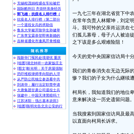
无锡程茂娟程盛在车站被拦
国际酷刑日 齐崇怀亲身经历
一九七三年在湖北省贫下中
郭飞雄：抗疫名人排行榜（
抗疫名人排行榜（第二部分
在常年负责人林耀坤，刘定
一个退役女兵的求助信
斗。我可怜的父亲肖运洪在
鲁东大学被开除学生孙健举
们孤儿寡母，母子八人被迫
广东李宝霖恭贺即将新婚的
吉林省通化市逢凤芹拿维稳
之下该是多么艰难险阻！
随 机 推 荐
今天的党中央国家信访局十
闯新华门冤民处境堪忧 重庆
[组图]湖北钟祥一农家饭庄主
[图文]靳光明：关于房屋强制
我们的青春消失在无边无际
恐吓维权律师李向阳的人浮
惨？我们的子女为什么継续
从严防公民独立参选看中共
刘涛华：履行法定职责申请
大唐集团甘肃公司退役士兵
柯局长，我知道我们的地位
张建中：中国天津黑暗吗？
意来解决这一历史遗留问题
江苏沭阳：强占基本农田3
[组图]陈明光告北京公安的行
当我搜索到国家信访局及最
以直面向柯局长诉求。