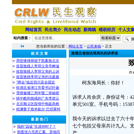
网站首页
民生简介
民生动态
新闻稿
维权经历
个人文
站内搜索：
您当前所在的位置：
网站主页
>
公民来稿
> 正文
致湖北省信访局局长的诉求信
相 关 文 章
周世锋律师就于凯案致北京
疫苗致残人李琪父亲寻衅滋
疫苗致残人李琪父亲的上诉
作
疫苗致残李琪父亲的法庭最
“两会”临近四川及全国近
柯东海局长：你好！
给湖北省潜江市委书记叶扬
雪饼被捕三周年暨二审秘密
诉求人肖余庆，身份证号：420
狱中酷刑致残的广东李碧云
北京顺义区疫情中拖延急救
单元501室。手机号码：1538
程渊妻子致米歇尔·巴切莱特
我今天的诉求以过去了六十
最 新 热 门
七个包括父母亲共计九人。
我的“囚徒”生涯何时了？
彻查张六毛死亡案、异地司
产。