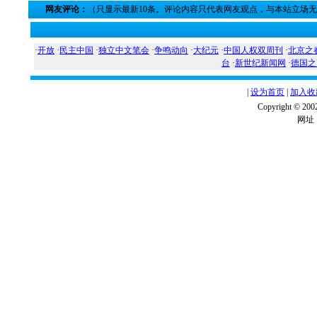
网友评论：
（只显示最新10条。评论内容只代表网友观点，与本站立场
·
开放
·
民主中国
·
独立中文笔会
·
争鸣动向
·
大纪元
·
中国人权双周刊
·
北京之
台
·
新世纪新闻网
·
德国之
|
设为首页
|
加入收
Copyright ©
网址：w