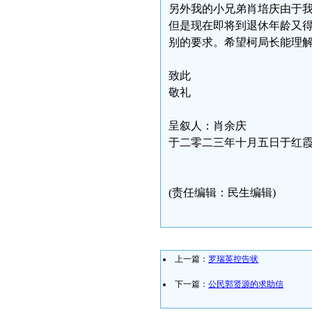
另外我的小兄弟肖培庆由于
但是现在即将到退休年龄又
别的要求。希望柯局长能理
致此
敬礼
呈叙人：肖余庆
于二零二三年十月五日于红
(责任编辑：民生编辑)
上一篇：
罗瑞英控告状
下一篇：
公民郭贤源的求助信