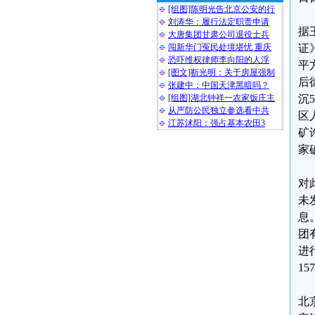
[组图]陈明光告北京公安的行
刘涛华：履行法定职责申请
据
大唐集团甘肃公司退役士兵
闯新华门冤民处境堪忧 重庆
证
恐吓维权律师李向阳的人浮
平
[图文]靳光明：关于房屋强制
后
张建中：中国天津黑暗吗？
[组图]湖北钟祥一农家饭庄主
沉
从严防公民独立参选看中共
区
江苏沭阳：强占基本农田3
矿
家
对
未
息
团
进
1
北