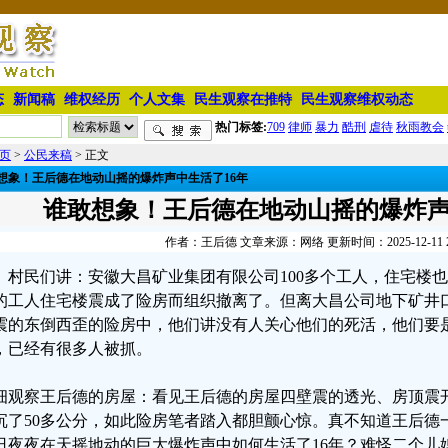
态
新闻稿
维权经历
个人文集
民生观察在推特
民生观察维权动态
热门标签:
709
律师
暴力
酷刑
虐待
秋雨教会
页
>
公民来稿
> 正文
想象！王后德在地动山摇的爆炸声中生活了16年
谁敢想象！王后德在地动山摇的爆炸声
作者：王后德 文章来源：网络 更新时间：2025-12-11 22
村民们讲：安徽大昌矿业集团有限公司100多个工人，住宅楼
的工人住宅楼震成了险房而组织撤离了。但离大昌公司地下矿井口
震的东倒西歪的险房中，他们讲没有人关心他们的死活，他们要是上
，已经有很多人被抓。
细观察王后德的房屋：看见王后德的房屋四壁震的透光、房顶震
沉了50多公分，如此险房笔者踏入都胆颤心惊。真不知道王后德
日夜夜在天摇地动的巨大爆炸声中如何生活了16年？难怪二个儿