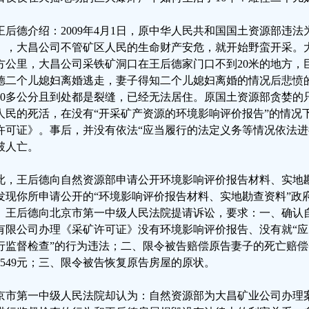
王后德介绍：2009年4月1日，原中华人民共和国国土资源部违
》，大昌公司不管矿区人民的生命财产安危，就开始野蛮开采。大昌公
方公里，大昌公司采铁矿洞口在王后德家门口不到20米的地方，
德二个儿媳妇离婚逃走，妻子得知二个儿媳妇离婚的情况后悲愤
50多公分且到处都是裂缝，已经无法居住。原国土资源部贪婪的
人民的死活，在没有“开采矿产资源的环境影响评价报告”的情况
许可证》。事后，并没有依法“应当履行的法定义务等情况依法进
破人亡。
此，王后德向自然资源部申请公开环境影响评价报告材料、实地
发现你所申请公开的“环境影响评价报告材料、实地勘查资料”政
。王后德向北京市第一中级人民法院提请诉讼，要求：一、确认
有限公司办理《采矿许可证》没有环境影响评价报告、没有就“
行监督检查”的行为违法；二、限令被告赔偿原告妻子的死亡赔偿金4
57549元；三、限令被告恢复原告房屋的原状。
京市第一中级人民法院却认为：自然资源部为大昌矿业公司办理