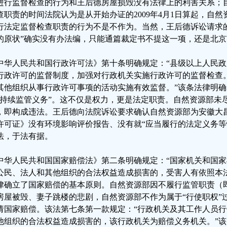
进行监督检查的行为和王后德房屋损毁没有法律上的利害关系；
查职责的时间法院认为是从开始办证的2009年4月1日算起，自
行法定监督检查职责的行为不是不作为。当然，王后德诉讼请求
的原状”确实没有办法编，只能通篇裁定书不提这一项，还是北
中华人民共和国行政许可法》第十条明确规定：“县级以上人民
行政许可的监督制度，加强对行政机关实施行政许可的监督检查
其他组织从事行政许可事项的活动实施有效监督。”该条法律明
“持续监管义务”。这不仅是权力，更是法定职责。自然资源部未
，即构成违法。王后德向法院诉讼要求确认自然资源部为安徽大
许可证》没有环境影响评价报告、没有就“应当履行的法定义务等
法，于法有据。
中华人民共和国国家赔偿法》第二条明确规定：“国家机关和国
公民、法人和其他组织的合法权益造成损害的，受害人有依照本
律确立了国家赔偿的基本原则。自然资源部因不履行监管职责（
房屋被毁、妻子跳楼的悲剧，自然资源部不作为属于“行使职权”
请国家赔偿。该法第七条第一款规定：“行政机关及其工作人员
他组织的合法权益造成损害的，该行政机关为赔偿义务机关。”