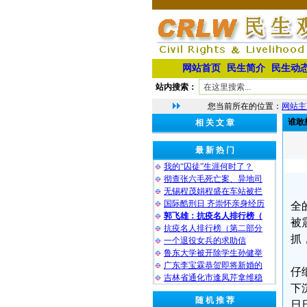
网站首页
民生简介
民生动
站内搜索：
您当前所在的位置：
网站主
谁敢
相 关 文 章
最 新 热 门
我的“囚徒”生涯何时了？
彻查张六毛死亡案、异地司
无锡程茂娟程盛在车站被拦
国际酷刑日 齐崇怀亲身经历
全
郭飞雄：抗疫名人排行榜（
被
抗疫名人排行榜（第二部分
抓
一个退役女兵的求助信
鲁东大学被开除学生孙健举
广东李宝霖恭贺即将新婚的
仔
吉林省通化市逢凤芹拿维稳
下
随 机 推 荐
日