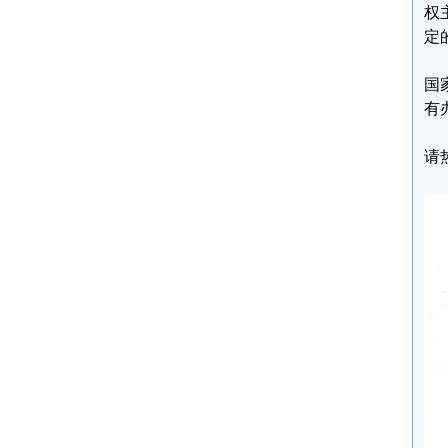
权
定
国
有
请