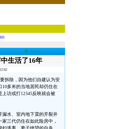
test
荐
★★★
中生活了16年
:02
也要拆除，因为他们自建认为安
10多米的当地居民却仍住在
访或打12345反映就会被
开漏水、室内地下震的开裂并
一家三代仍住在如此险房中，
媳妇逃离、妻子绝望的自杀。