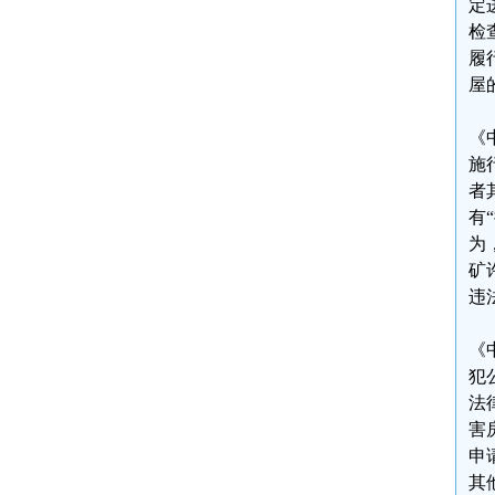
定
检
履
屋
《
施
者
有
为
矿
违
《
犯
法
害
申
其