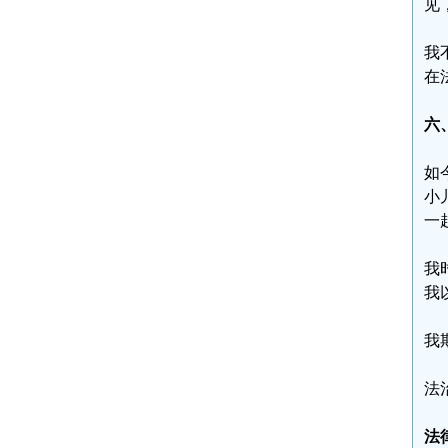
见
我
在
六
如
小
一
我
我
我
法
法