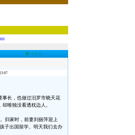
test
荐
★★★
:07
董事长，也做过汨罗市晓天花
，却唯独没看透枕边人。
合。归家时，前妻刘丽萍迎上
响孩子出国留学。明天我们去办