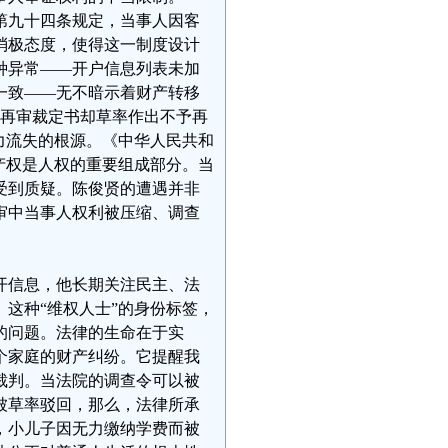
第九十四条规定，当事人因客
消极态度，使得这一制度设计
种异常——开户信息列表未加
一致——无不暗示着财产转移
而再审裁定书却草率作出不予再
力流失的根源。《中华人民共和
产权是人权的重要组成部分。当
受到质疑。陈俊贤的遭遇并非
审中当事人权利被压缩、调查
开信息，他长期关注民主、法
这种“维权人士”的身份标签，
的问题。法律的生命在于实
个家庭的财产纠纷。它提醒我
裁判。当法院的调查令可以被
被草率驳回，那么，法律所承
，小儿子因无力缴纳学费而被