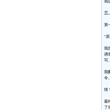
我
三
第
“
我
调
写
我
令
猜
最
了