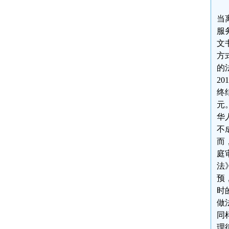
当
服
文
方
的
2
终
元
华
不
而
庭
法
预
时
做
同
理