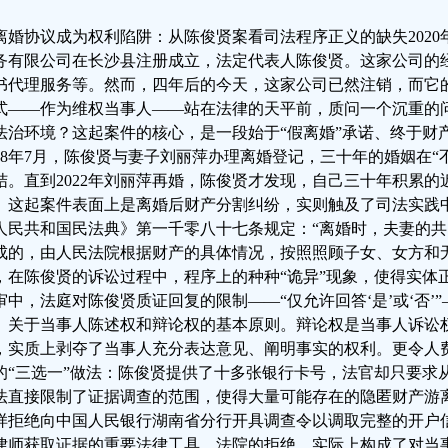
离婚协议成为权利陷阱：从陈俊贤案看司法程序正义的缺失2020
务有限公司在长沙县注册成立，法定代表人陈俊贤。这家公司的
书代理服务等。然而，四年后的今天，这家公司已然注销，而它
式——作为维权当事人——站在法律的天平前，质问一个沉重的
法治环境？这起案件的核心，是一段始于“假离婚”承诺、终于财
018年7月，陈俊贤与妻子刘丽萍办理离婚登记，三十年的婚姻在“
结。直到2022年刘丽萍再婚，陈俊贤才发现，自己三十年积累的近40
。这起案件表面上是离婚后财产分割纠纷，实则触及了司法实践
人民共和国民法典》第一千零八十七条规定：“离婚时，夫妻的
成的，由人民法院根据财产的具体情况，按照照顾子女、女方和
，在陈俊贤的诉讼过程中，程序上的种种“诡异”现象，使得实体
审中，法庭对陈俊贤质证回复的限制——“仅允许回答‘是’或‘否’
》关于当事人陈述权和辩论权的基本原则。辩论权是当事人诉讼
，实质上剥夺了当事人充分表达意见、阐明事实的权利。更令人
的“三选一”做法：陈俊贤提供了十多张银行卡号，法官却只要求
法直接限制了证据调查的范围，使得大量可能存在的隐匿财产游
样拒绝向中国人民银行湖南省分行开具调查令以调取完整的开户
律师获取证据的重要法律工具，法院的拒绝，实际上构成了对当