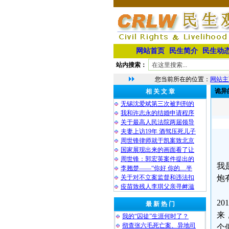
网站首页
民生简介
民生动
站内搜索：
您当前所在的位置：
网站主
诡异
相 关 文 章
无锡沈爱斌第三次被判刑的
我和许志永的结婚申请程序
关于最高人民法院两届领导
夫妻上访19年 酒驾压死儿子
周世锋律师就于凯案致北京
国家展现出来的画面看了让
周世锋：郭宏英案件提出的
我
李翘楚——“你好 你的…半
关于对不立案监督和违法扣
炮
疫苗致残人李琪父亲寻衅滋
2
最 新 热 门
来
我的“囚徒”生涯何时了？
彻查张六毛死亡案、异地司
个