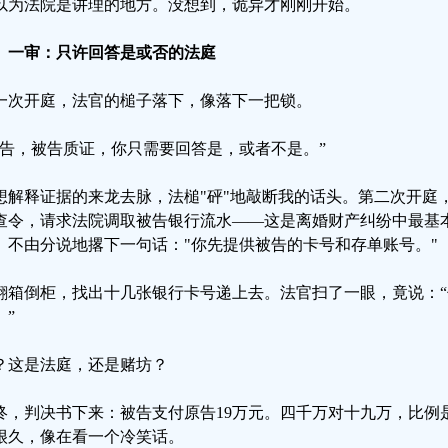
以为法院是讲理的地方。没想到，诡异才刚刚开始。
、一审：只许回答是或否的法庭
一次开庭，法官的槌子落下，像落下一把锁。
原告，被告质证，你只需要回答是，或者不是。”
想解释证据的来龙去脉，法槌"砰"地敲断我的话头。第二次开庭
查令，请求法院调取被告银行流水——这是离婚财产纠纷中最基
、不由分说地撂下一句话："你先提供被告的卡号和存单账号。"
翻箱倒柜，找出十几张银行卡号递上去。法官扫了一眼，竟说：
。”
？这是法庭，还是赌坊？
终，判决书下来：被告支付原告19万元。四千万对十九万，比例是1
很久，像在看一个冷笑话。