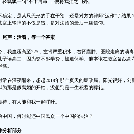
，轻飘飘一句"不予再审"，便将我拒之门外。
不确定，是某只无形的手在干预，还是对方的律师“运作”了结果
法庭上输掉的不仅是钱，是对法治的最后一丝信仰。
、尾声：活着，等一个答案
今，我血压高至225，左肾严重积水，右肾囊肿。医院走廊的消
儿子读高二，因为交不起学费，被迫休学。他本该在教室备战高
起熬。
时常在深夜醒来，想起2018年那个夏天的民政局。阳光很好，
以为那是假离婚的开始，没想到是一生积蓄的葬礼。
期待，有人能和我一起呼吁。
治中国，何时能还中国民众一个中国的法治？
律分析部分