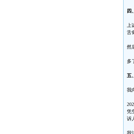
四
上
舌
然
多
五
我
2
凭
诉
我