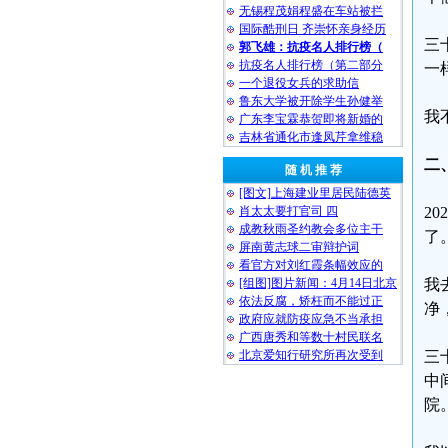
无锡程茂娟程盛在车站被拦
国际酷刑日 齐崇怀亲身经历
三
郭飞雄：抗疫名人排行榜（
抗疫名人排行榜（第二部分
一
一个退役女兵的求助信
鲁东大学被开除学生孙健举
我
广东李宝霖恭贺即将新婚的
吉林省通化市逢凤芹拿维稳
二
随 机 推 荐
[图文]上海建业里居民陆德英
肖太太要打官司 四
2
成教秋雨圣约教会多位主干
了
屏南黄志球二审辩护词
看官方对刘红霞条幅效应的
[组图]图片新闻：4月14日北京
我
依法反腐，矫枉而不能过正
净
政府应就防疫应急不当承担
广西唐秀和等数十村民联名
北京爱知行研究所再次受到
三
中
院