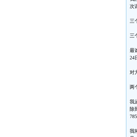
次
三
三
最
2
对
两
我
除
78
我