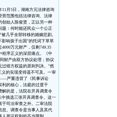
年11月5日，湖南方元法律咨询
经营范围包括法律咨询、法律
的创始人陈俊贤，正以另一种
问题：何时能还民众一个公正
产被几乎全部转移的婚姻悲剧。
不影响孩子出国”的托词下草草
00万元财产，仅剩749.35
中程序正义的深层痛点。《中
共同财产由双方协议处理；协议
无过错方权益的原则判决。”然
正义的实现变得遥不可及。一审
”——严重违背了《民事诉讼
权利的核心，法庭的过度干
费解的是，法院在开具调查令
从中挑选三张开具调查令。这一
离于司法审查之外。二审法院
信息。调查令是当事人及其代
事人举证权利的不当限制。