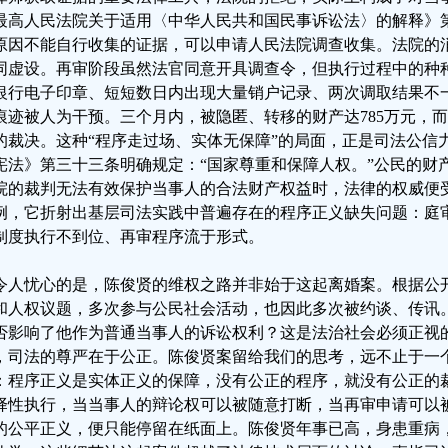
最高人民法院关于适用〈中华人民共和国民事诉讼法〉的解释》
原因不能自行收集的证据，可以申请人民法院调查收集。法院的
同虚设。再审阶段虽然法官同意开具调查令，但执行过程中的种
银行电子印章、短短数日内出现大量销户记录、两次调取结果不
痕迹被人为干预。三个月内，被隐匿、转移的财产达785万元，
的裁决。这种“程序走过场、实体无保障”的局面，正是司法公信
宪法》第三十三条明确规定：“国家尊重和保障人权。”公民的财
院的裁判无法有效保护当事人的合法财产权益时，法律的权威便
例，它折射出基层司法实践中普遍存在的程序正义缺失问题：庭
制度执行不到位、再审程序流于形式。
令人忧心的是，陈俊贤的维权之路并非始于这起离婚案。根据公
和人权议题，多次参与公民社会活动，也因此多次被约谈、传讯。
否影响了他作为普通当事人的诉讼权利？这是法治社会必须正视
，司法的尊严在于公正。陈俊贤案留给我们的思考，远不止于一
：程序正义是实体正义的保障，没有公正的程序，就没有公正的
择性执行，当当事人的辩论权可以被随意打断，当再审申请可以
的公平正义，便只能停留在纸面上。陈俊贤年事已高，身患重病