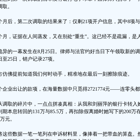
调取。
个月后，第二次调取的结果来了：仅剩21项开户信息，其中8项
个月，证据在人间蒸发，又在别处“重生”。这已经不是疏漏，是
诡异的一幕发生在8月25日。律师与法官约好当日下午领取新的
4日至25日，销户记录27项。
方仿佛提前知道我们何时动手，精准地在最后一刻擦除痕迹。
个企业出让的款项，在海量数据中只觅得2721774元——连零头
从调取的碎片中，一点点拼凑真相：从我和刘丽萍的银行卡转入
到期本息转回的131万与85.5万，再扣除假离婚时她写下的200
5万元。
将这些数据一笔一笔列在申诉材料里，像捧着一把带血的算盘。