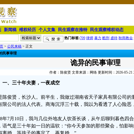
态
新闻稿
维权经历
个人文集
民生观察在推特
民生观察维权动态
热门标签:
709
律师
暴力
酷刑
虐待
秋雨教会
页
>
公民来稿
> 正文
的民事审理
诡异的民事审理
作者：陈俊贤 文章来源：网络 更新时间：2026-05-21 23
一、三十年夫妻，一夜成空
是陈俊贤，长沙人。前半生，我做过湖南省天子家具有限公司的
有限公司的法人代表。商海沉浮三十载，我以为看透了人心险恶
018年7月10日，我与几位外地友人饮茶长谈，从午后聊到暮色四
，语气是三十年如一日的温软：“你今天参加的那些聚会，怕影
假离婚，等孩子的事定了，再复婚。”