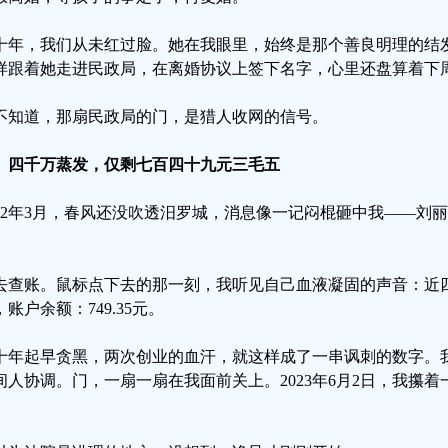
十年，我们从未红过脸。她在我眼里，始终是那个善良明理的结发
样跟着她走进民政局，在离婚协议上签下名字，心里还盘算着下
不知道，那扇民政局的门，是猎人收网的信号。
、四千万蒸发，仅剩七百四十九元三毛五
022年3月，春风还没吹透汨罗城，消息像一记闷棍砸中我——刘
。
去查账。鼠标点下去的那一刻，我听见自己血液凝固的声音：近
，账户余额：749.35元。
十年起早贪黑，两次创业的血汗，就这样成了一串讽刺的数字。
间人协调。门，一扇一扇在我面前关上。2023年6月2日，我攥
。