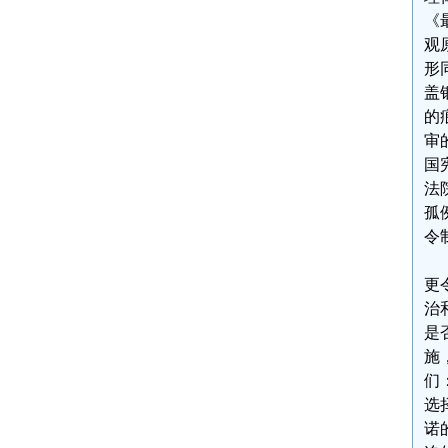
《
观
形
盖
的
审
国
法
孤
令
更
治
是
施
们
选
诺