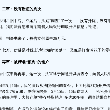
、二审：没有质证的判决
诉到岳阳中院。立案后，法庭“调查”了一次——没有开庭，没有
剑。我向法官恳求向湖南省人民银行调取开户信息，拒绝。
后，判决书来了：被告支付原告26万元。
了七万。仿佛是对我上诉行为的“奖励"”，又像是打发叫花子的零
、再审：被精准“预判”的销户
向中院申诉再审。这一次，法官终于同意开具调查令，向省人民
024年5月16日，我的律师从法院领回调查令，上面列着31项开
空多出7项记录。更惊悚的是，5月15日、16日这两天——恰恰
人的账户里，大额存单“整存整取销户”多达20多项，调查结果自然
注意到第一次调取的清单没有银行电子印章，且律师只携带了一