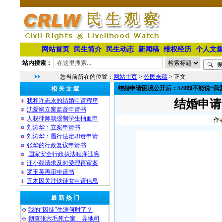
网站首页
民生简介
民生动态
新闻稿
维权经历
个人文
站内搜索：
您当前所在的位置：
网站主页
>
公民来稿
> 正文
结婚申请困境公开后：520却不能说“我
相 关 文 章
我和许志永的结婚申请程序
结婚申请
沈爱斌立案监督申请书
人权律师就强制学生抽血申
作
刘涛华：立案申请书
刘涛华：履行法定职责申请
张华的行政复议申请书
国家安全行政执法程序违宪
汪小燚请求及时受理再审案
罗玉英再审申请书
五木因关注铁链女申请信息
最 新 热 门
我的“囚徒”生涯何时了？
彻查张六毛死亡案、异地司