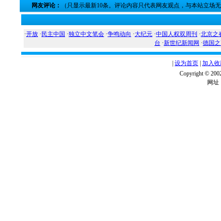
网友评论：
（只显示最新10条。评论内容只代表网友观点，与本站立场
·
开放
·
民主中国
·
独立中文笔会
·
争鸣动向
·
大纪元
·
中国人权双周刊
·
北京之
台
·
新世纪新闻网
·
德国之
|
设为首页
|
加入收
Copyright ©
网址：w