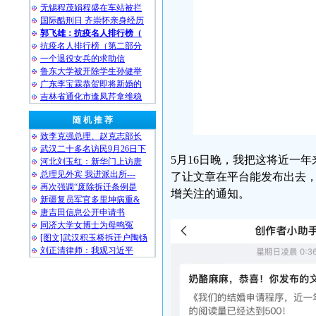
无锡程茂娟程盛在车站被拦
国际酷刑日 齐崇怀亲身经历
郭飞雄：抗疫名人排行榜（
抗疫名人排行榜（第二部分
一个退役女兵的求助信
鲁东大学被开除学生孙健举
广东李宝霖恭贺即将新婚的
吉林省通化市逢凤芹拿维稳
随 机 推 荐
致李克强总理、赵克志部长
武汉二十多名访民9月26日下
5月16日晚，我把这将近一
河北刘玉红：新华门上访唐
总理见外宾 我进派出所---
了让文章在平台能发布出去，
再次强调“废除拆迁条例是
增关注的通知。
新疆复员军官多里坤病重&
唐吉田信息公开申请书
同济大学女博士为母鸣冤
[图文]武汉积玉桥拆迁户陶钖
刘正清律师：我观习近平