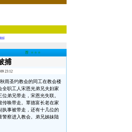
test
荐
★★★
被捕
23:12
成者秋雨圣约教会的同工在教会楼
会全职工人宋恩光弟兄夫妇家
三位弟兄带走，宋恩光失联。
被传唤带走。覃德富长老在家
副执事被带走，还有十几位的
量警察进入教会。弟兄姊妹陆