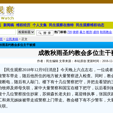
态
新闻稿
维权经历
个人文集
民生观察在推特
民生观察维权动态
热门标签:
709
律师
暴力
酷刑
虐待
秋雨教会
页
>
公民来稿
> 正文
秋雨圣约教会多位主干被捕
成教秋雨圣约教会多位主干
作者：民生编辑 文章来源：本站原创 更新时间：2018-12-09 
【民生观察2018年12月9日消息】今天晚上六点左右，一位
被警车带走，随后他所住的地方被大量警察进入检查。同时，教
被断电，随后有人敲门。楼下有十几位警察把守，并把去看望的
怡牧师及师母失联，家中大量警察和国宝在楼下把守，以后看到
被十几位警察按住抄家，苏炳森长老夫妇，葛迎锋执事，张国庆
工和弟兄姊妹被带走或警察上门带走。教会楼下有不少警车，大
失联。