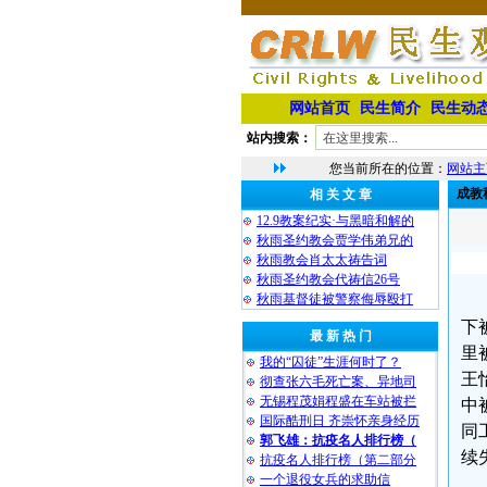
网站首页
民生简介
民生动
站内搜索：
您当前所在的位置：
网站主
成教
相 关 文 章
12.9教案纪实·与黑暗和解的
秋雨圣约教会贾学伟弟兄的
秋雨教会肖太太祷告词
秋雨圣约教会代祷信26号
秋雨基督徒被警察侮辱殴打
下
最 新 热 门
里
我的“囚徒”生涯何时了？
王
彻查张六毛死亡案、异地司
无锡程茂娟程盛在车站被拦
中
国际酷刑日 齐崇怀亲身经历
同
郭飞雄：抗疫名人排行榜（
续
抗疫名人排行榜（第二部分
一个退役女兵的求助信