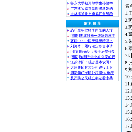
鲁东大学被开除学生孙健举
名
广东李宝霖恭贺即将新婚的
1
吉林省通化市逢凤芹拿维稳
2.
随 机 推 荐
3.
恐吓维权律师李向阳的人浮
4.
[组图]湖北钟祥一农家饭庄主
张建中：中国天津黑暗吗？
5.
刘涛华：履行法定职责申请
6
[图文]靳光明：关于房屋强制
7.
[组图]陈明光告北京公安的行
江苏沭阳：强占基本农田3
8.
大唐集团甘肃公司退役士兵
9.
闯新华门冤民处境堪忧 重庆
1
从严防公民独立参选看中共
1
12
1
14
15
16
17