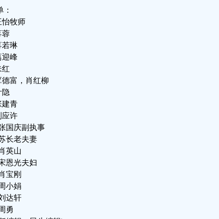
单：
.王怡牧师
蒋蓉
蒋若琳
葛迎峰
朱红
.覃德富，肖红柳
叶隐
张建青
刘应许
0.张国庆副执事
1.苏长老夫妻
.肖英山
3.宋恩光夫妇
.肖宝刚
.周小娟
.刘达轩
.周勇