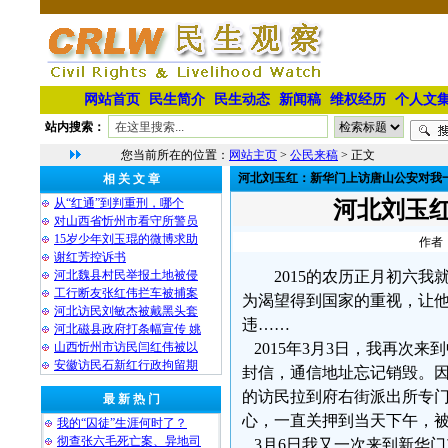
网站首页
民生简介
民生动态
新闻稿
维权经历
个人文
站内搜索：
您当前所在的位置：
网站主页
>
公民来稿
> 正文
河北刘玉红：新华门上访唐山公安对我
相 关 文 章
从“红通”到判重刑，哪个
河北刘玉
对山西省忻州市看守所警员
15岁少年刘玉琨的微博求助
作者：
谢红芳控诉书
河北魏县村民举报土地被侵
2015的农历正月初六
工行断友张红伟拦车被捕案
为渴望得到国家的重视，让
河北访民刘敏杰被戴黑头套
违……
河北磁县政府打条幅宣传 姚
山西忻州市访民闫红伟被以
2015年3月3日，我再次
安徽访民石新红行政拘留期
封信，通信地址忘记销毁。
的访民拉到府右街派出所专
最 新 热 门
心，一直关押到当天下午，
我的“囚徒”生涯何时了？
彻查张六毛死亡案、异地司
3月6日我又一次来到新华