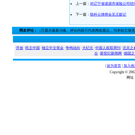
上一篇：
对辽宁省凌源市保险公司经
下一篇：
陈科云律师会见王默记
网友评论：
（只显示最新10条。评论内容只代表网友观点，与本站立场
·
开放
·
民主中国
·
独立中文笔会
·
争鸣动向
·
大纪元
·
中国人权双周刊
·
北京之
台
·
新世纪新闻网
·
德国之
|
设为首页
|
加入收
Copyright ©
网址：w