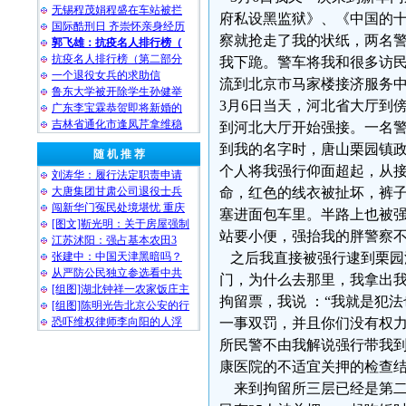
无锡程茂娟程盛在车站被拦
府私设黑监狱》、《中国的十
国际酷刑日 齐崇怀亲身经历
察就抢走了我的状纸，两名
郭飞雄：抗疫名人排行榜（
抗疫名人排行榜（第二部分
我下跪。警车将我和很多访民
一个退役女兵的求助信
流到北京市马家楼接济服务
鲁东大学被开除学生孙健举
3月6日当天，河北省大厅到傍
广东李宝霖恭贺即将新婚的
吉林省通化市逢凤芹拿维稳
到河北大厅开始强接。一名
到我的名字时，唐山栗园镇政府
随 机 推 荐
个人将我强行仰面超起，从
刘涛华：履行法定职责申请
大唐集团甘肃公司退役士兵
命，红色的线衣被扯坏，裤子
闯新华门冤民处境堪忧 重庆
塞进面包车里。半路上也被
[图文]靳光明：关于房屋强制
站要小便，强抬我的胖警察
江苏沭阳：强占基本农田3
张建中：中国天津黑暗吗？
之后我直接被强行逮到栗园
从严防公民独立参选看中共
门，为什么去那里，我拿出我
[组图]湖北钟祥一农家饭庄主
拘留票，我说 ：“我就是犯
[组图]陈明光告北京公安的行
恐吓维权律师李向阳的人浮
一事双罚，并且你们没有权
所民警不由我解说强行带我到
康医院的不适宜关押的检查
来到拘留所三层已经是第二