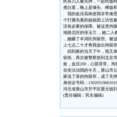
民有25人被关押，一起吃饭
煮白菜，晚上是馒头、稀饭
我的血压高病使我非常难受
个打胰岛素的姐姐因上访也被
没有必要的保障。被这里拘留
地路北区的张玉兰 ，她二人
，她砸了丰润区拘留所。被
上七点二十才将我放出拘留
回到家的当天下午，我又来到
状纸，再次被警察抓到北京
捡，血压200，心脏异常。
在依法治国的今天，唐山市
家说了算的拘留所，成了关押
身份证号码：130205196610161
河北省唐山市开平区栗元镇
(责任编辑：民生编辑)