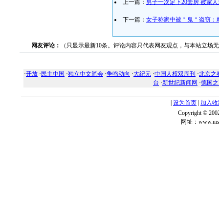
上一篇：
男子一次定下20套房 被家
下一篇：
女子称家中被＂鬼＂盗窃：
网友评论：
（只显示最新10条。评论内容只代表网友观点，与本站立场
·
开放
·
民主中国
·
独立中文笔会
·
争鸣动向
·
大纪元
·
中国人权双周刊
·
北京之
台
·
新世纪新闻网
·
德国之
|
设为首页
|
加入收
Copyright ©
网址：www.msg