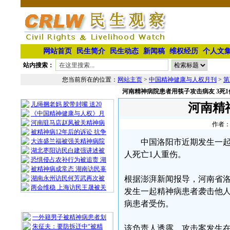
网站首页
民生简介
民生动态
新闻稿
维权经历
个人文
站内搜索：
您当前所在的位置：
网站主页
>
中国精神健康与人权月刊
>
第
河南精神病院患者用筷子攻击病友 3死1
相 关 文 章
儿绳捆老妈 胶带封嘴 送20
河南精
《中国精神健康与人权》月
河南驻马店赵凤被关精神病
作者：
被精神病12年后的诉讼 抗争
大连盛兰福被强关精神病院
中国洛阳市近期发生一起
湖北枣阳访民白建强讲述被
人死亡1人重伤。
恐惧侵占农补行为被追责 湖
被精神病成常态 湖南访民辜
湖南永州访民何芳武再次被
根据澎湃新闻报导，河南省
两会维稳 上海访民王晟被关
发生一起精神病患者袭击他人
病患者受伤。
最 新 热 门
一外籍男子被精神病患者划
朱征夫：要防拆迁中“被精
该负责人透露，攻击案发生在