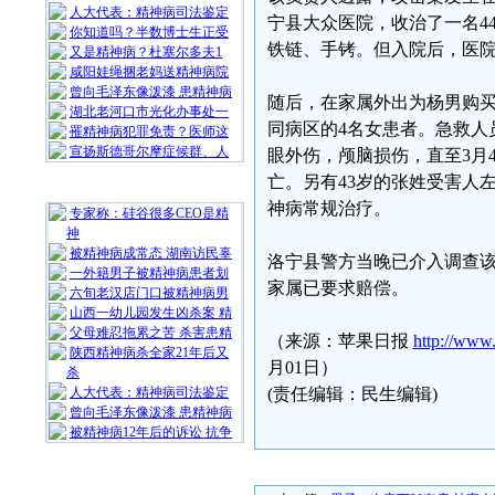
人大代表：精神病司法鉴定
宁县大众医院，收治了一名4
你知道吗？半数博士生正受
铁链、手铐。但入院后，医
又是精神病？杜塞尔多夫1
咸阳娃绳捆老妈送精神病院
曾向毛泽东像泼漆 患精神病
随后，在家属外出为杨男购
湖北老河口市光化办事处一
同病区的4名女患者。急救人
罹精神病犯罪免责？医师这
宣扬斯德哥尔摩症候群、人
眼外伤，颅脑损伤，直至3月
亡。另有43岁的张姓受害人
随 机 推 荐
神病常规治疗。
专家称：硅谷很多CEO是精
神
被精神病成常态 湖南访民辜
洛宁县警方当晚已介入调查
一外籍男子被精神病患者划
家属已要求赔偿。
六旬老汉店门口被精神病男
山西一幼儿园发生凶杀案 精
父母难忍拖累之苦 杀害患精
（来源：苹果日报
http://www
陕西精神病杀全家21年后又
月01日）
杀
人大代表：精神病司法鉴定
(责任编辑：民生编辑)
曾向毛泽东像泼漆 患精神病
被精神病12年后的诉讼 抗争