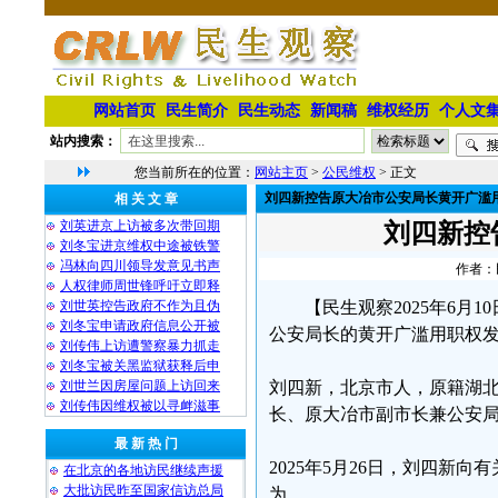
网站首页
民生简介
民生动态
新闻稿
维权经历
个人文
站内搜索：
您当前所在的位置：
网站主页
>
公民维权
> 正文
刘四新控告原大冶市公安局长黄开广滥
相 关 文 章
刘英进京上访被多次带回期
刘四新控
刘冬宝进京维权中途被铁警
冯林向四川领导发意见书声
作者：民
人权律师周世锋呼吁立即释
刘世英控告政府不作为且伪
【民生观察2025年6
刘冬宝申请政府信息公开被
公安局长的黄开广滥用职权
刘传伟上访遭警察暴力抓走
刘冬宝被关黑监狱获释后申
刘世兰因房屋问题上访回来
刘四新，北京市人，原籍湖
刘传伟因维权被以寻衅滋事
长、原大冶市副市长兼公安
最 新 热 门
2025年5月26日，刘四
在北京的各地访民继续声援
大批访民昨至国家信访总局
为。