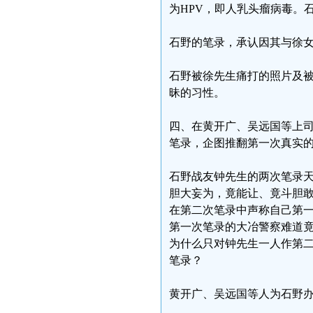
为HPV，即人乳头瘤病毒。
石野的笔录，承认因其与徐
石野被徐先生痛打的照片及
昧的习性。
四、在黄开广、吴远国等上
笔录，企图推翻第一次真实
石野战友钟先生的两次笔录
胆大妄为，竟能让、竟斗胆
在第二次笔录中声称自己第
第一次笔录的大冶警察难道
为什么只对钟先生一人作第
笔录？
黄开广、吴远国等人为石野