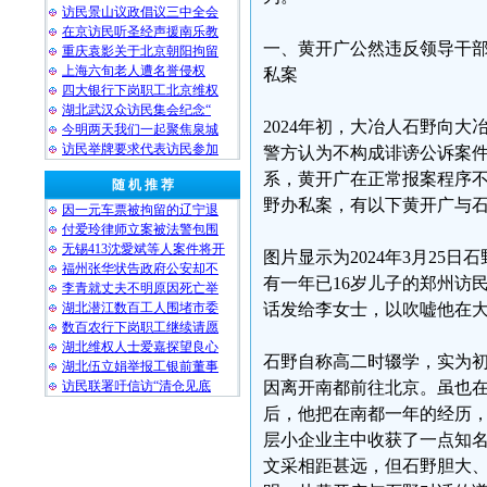
访民景山议政倡议三中全会
在京访民听圣经声援南乐教
一、黄开广公然违反领导干
重庆袁影关于北京朝阳拘留
上海六旬老人遭名誉侵权
私案
四大银行下岗职工北京维权
湖北武汉众访民集会纪念“
2024年初，大冶人石野向
今明两天我们一起聚焦泉城
访民举牌要求代表访民参加
警方认为不构成诽谤公诉案
系，黄开广在正常报案程序
随 机 推 荐
野办私案，有以下黄开广与
因一元车票被拘留的辽宁退
付爱玲律师立案被法警包围
无锡413沈愛斌等人案件将开
图片显示为2024年3月2
福州张华状告政府公安却不
有一年已16岁儿子的郑州访民
李青就丈夫不明原因死亡举
湖北潜江数百工人围堵市委
话发给李女士，以吹嘘他在
数百农行下岗职工继续请愿
湖北维权人士爱嘉探望良心
石野自称高二时辍学，实为
湖北伍立娟举报工银前董事
访民联署吁信访“清仓见底
因离开南都前往北京。虽也
后，他把在南都一年的经历
层小企业主中收获了一点知
文采相距甚远，但石野胆大