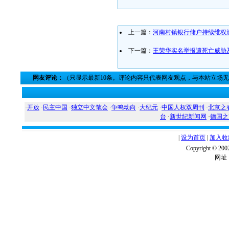
上一篇：
河南村镇银行储户持续维权
下一篇：
王荣华实名举报遭死亡威胁
网友评论：
（只显示最新10条。评论内容只代表网友观点，与本站立场
·
开放
·
民主中国
·
独立中文笔会
·
争鸣动向
·
大纪元
·
中国人权双周刊
·
北京之
台
·
新世纪新闻网
·
德国之
|
设为首页
|
加入收
Copyright ©
网址：w