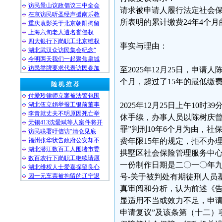
访民景山议政倡议三中全会
请求被申请人履行法定社会
在京访民听圣经声援南乐教
所表明的累计缴费24年4个
重庆袁影关于北京朝阳拘留
上海六旬老人遭名誉侵权
四大银行下岗职工北京维权
事实与理由：
湖北武汉众访民集会纪念“
今明两天我们一起聚焦泉城
访民举牌要求代表访民参加
至2025年12月25日，申请
个月，超过了15年的最低缴
随 机 推 荐
付爱玲律师立案被法警包围
湖北伍立娟举报工银前董事
2025年12月25日上午1
李青就丈夫不明原因死亡举
休手续，办事人员以陈树庆曾经
无锡413沈愛斌等人案件将开
罪”判刑10年6个月为由，
访民联署吁信访“清仓见底
福州张华状告政府公安却不
费年限15年的规定，拒不办
湖北潜江数百工人围堵市委
拱墅区社会保险管理服务中
数百农行下岗职工继续请愿
一份制作日期是二〇一〇年九月
湖北维权人士爱嘉探望良心
因一元车票被拘留的辽宁退
号-关于被判处有期徒刑人员
真审阅和分析，认为前述《告知
显适用不当或效力不足，申请
申请复议”及该条第（十二）