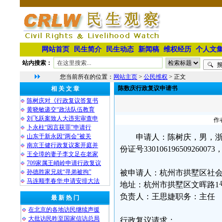
网站首页
民生简介
民生动态
新闻稿
维权经历
个人文
站内搜索：
您当前所在的位置：
网站主页
>
公民维权
> 正文
陈数庆行政复议申请书
相 关 文 章
陈树庆对《行政复议答复书
黄晓敏递交“政法队伍教育
刘飞跃案致人大违宪审查申
作
卜永柱“因言获罪”申请行
山东于新永因“两会”被关
申请人：陈树庆，男，浙
南京王健行政复议案开庭并
份证号33010619650926007
王全璋的妻子李文足在老家
709家属王峭岭申请行政复议
孙德胜家兄就“寻弟被拘”
被申请人：杭州市拱墅区社
马连顺李春华:申请安排大法
地址：杭州市拱墅区文晖路1号，
负责人：王思婕职务：主任
最 新 热 门
在北京的各地访民继续声援
大批访民昨至国家信访总局
行政复议请求：