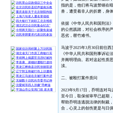
访民景山议政倡议三中全会
指的是，他们将马波禁锢在
在京访民听圣经声援南乐教
兽，遭受着非人的折磨，身
重庆袁影关于北京朝阳拘留
上海六旬老人遭名誉侵权
四大银行下岗职工北京维权
依据《中华人民共和国刑法
湖北武汉众访民集会纪念“
的公然践踏，对社会秩序的
今明两天我们一起聚焦泉城
访民举牌要求代表访民参加
恶劣，罄竹难书。
随 机 推 荐
马波于2025年3月30日
国家信访局积聚上万访民陈
湖北省天门市原工商银行买
《中华人民共和国刑事诉讼
李靖网上揭露官员违纪被跨
并阐明理由。若对这起性质
李喜康、谢穗好遭殴打虐待
渎。
黑龙江桦南县访民张丽双讲
辽宁郭玉艳被打伤上访遭推
黑龙江马波在京被打案件进
二、被殴打案件质问
无锡数十访民向市委书记伸
沈愛斌等四人涉嫌“寻衅滋
平顶山市公安局门前 老夫妻
2023年9月17日，乔明
至今日，取保候审早已超期，
帮助乔明连逃脱法律的制裁
合，心灵上的创伤更是与日