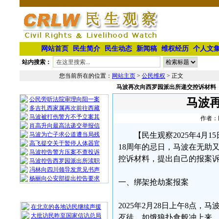
网站首页
民生简介
民生动态
新闻稿
维权经历
个人文
站内搜索：
您当前所在的位置：
网站主页
>
公民维权
> 正文
马波再次向西罗园派出所递交控诉材料
相 关 文 章
公民旁听法院审理向阳一案
马波
多吉扎西家属再次前往西藏
马波被打伤警方不予立案其
作者：民
肖高升向最高法递交举报信
马波为亡子求公道遭当局残
【民生观察2025年4月
高飞提交关于暂停人体器官
18周年的忌日，马波在无助
马波控告警方压案不查投诉
控诉材料，提出自己的报案
马波控告西罗园派出所渎职
冯林向四川领导发意见书声
杨丽向公安部提出控告要求
一、绑架抢劫案报案
最 新 热 门
2025年2月28日上午8点
在北京的各地访民继续声援
大批访民昨至国家信访总局
歹徒，如饿狼扑食般冲上来