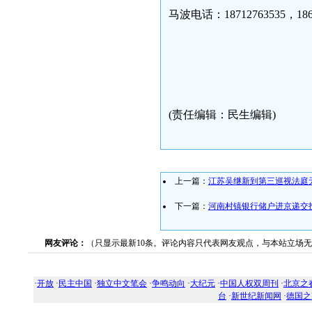
马波电话：18712763535，1864
(责任编辑：民生编辑)
上一篇：
江苏吴继新到第三巡视法庭
下一篇：
河南村镇银行储户进京递交
网友评论：
（只显示最新10条。评论内容只代表网友观点，与本站立场
·
开放
·
民主中国
·
独立中文笔会
·
争鸣动向
·
大纪元
·
中国人权双周刊
·
北京之
台
·
新世纪新闻网
·
德国之