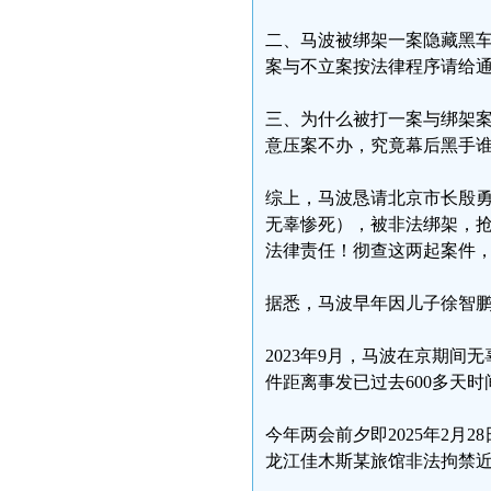
二、马波被绑架一案隐藏黑
案与不立案按法律程序请给
三、为什么被打一案与绑架
意压案不办，究竟幕后黑手
综上，马波恳请北京市长殷
无辜惨死），被非法绑架，
法律责任！彻查这两起案件
据悉，马波早年因儿子徐智
2023年9月，马波在京期
件距离事发已过去600多天
今年两会前夕即2025年2
龙江佳木斯某旅馆非法拘禁