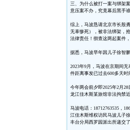
三、为什么被打一案与绑架
意压案不办，究竟幕后黑手
综上，马波恳请北京市长殷
无辜惨死），被非法绑架，
法律责任！彻查这两起案件
据悉，马波早年因儿子徐智
2023年9月，马波在京期
件距离事发已过去600多天
今年两会前夕即2025年2
龙江佳木斯某旅馆非法拘禁
马波电话：18712763535，1
江佳木斯维权访民马波儿子徐
丰台分局西罗园派出所递交