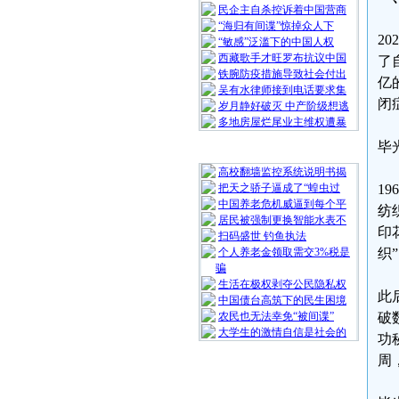
民企主自杀控诉着中国营商
“海归有间谍”惊掉众人下
2
“敏感”泛滥下的中国人权
西藏歌手才旺罗布抗议中国
了
铁腕防疫措施导致社会付出
亿
吴有水律师接到电话要求集
闭
岁月静好破灭 中产阶级想逃
多地房屋烂尾业主维权遭暴
毕
随 机 推 荐
高校翻墙监控系统说明书揭
把天之骄子逼成了“蝗虫过
1
中国养老危机威逼到每个平
纺
居民被强制更换智能水表不
印
扫码盛世 钓鱼执法
个人养老金领取需交3%税是
织
骗
生活在极权剥夺公民隐私权
此
中国债台高筑下的民生困境
农民也无法幸免“被间谍”
破
大学生的激情自信是社会的
功
周