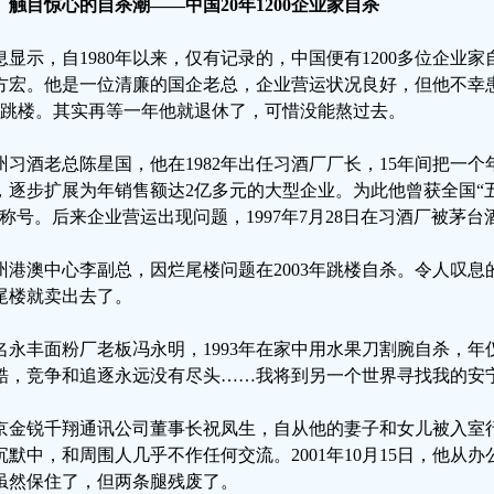
、触目惊心的自杀潮——中国20年1200企业家自杀
息显示，自1980年以来，仅有记录的，中国便有1200多位企业
方宏。他是一位清廉的国企老总，企业营运状况良好，但他不幸患上
日跳楼。其实再等一年他就退休了，可惜没能熬过去。
州习酒老总陈星国，他在1982年出任习酒厂厂长，15年间把一个
，逐步扩展为年销售额达2亿多元的大型企业。为此他曾获全国“五
”称号。后来企业营运出现问题，1997年7月28日在习酒厂被茅
州港澳中心李副总，因烂尾楼问题在2003年跳楼自杀。令人叹
尾楼就卖出去了。
名永丰面粉厂老板冯永明，1993年在家中用水果刀割腕自杀，年仅
酷，竞争和追逐永远没有尽头……我将到另一个世界寻找我的安宁
京金锐千翔通讯公司董事长祝凤生，自从他的妻子和女儿被入室
沉默中，和周围人几乎不作任何交流。2001年10月15日，他从
虽然保住了，但两条腿残废了。