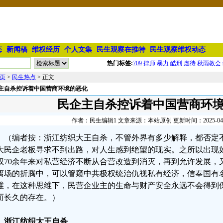
态
新闻稿
维权经历
个人文集
民生观察在推特
民生观察维权动态
热门标签:
709
律师
暴力
酷刑
虐待
秋雨教会
页
>
民生热点
> 正文
主自杀控诉着中国营商环境的恶化
民企主自杀控诉着中国营商环
作者：民生编辑1 文章来源：本站原创 更新时间：2025-04-25
（编者按：浙江纺织大王自杀，不管外界有多少解释，都否定
大民企老板寻求不到出路，对人生感到绝望的现实。之所以出现
权70余年来对私营经济不断从合营改造到消灭，再到允许发展，
离场的折腾中，可以管窥中共极权统治仇视私有经济，信奉国有
维，在这种思维下，民营企业主的生命与财产安全永远不会得到
而长久的存在。）
、浙江纺织大王自杀