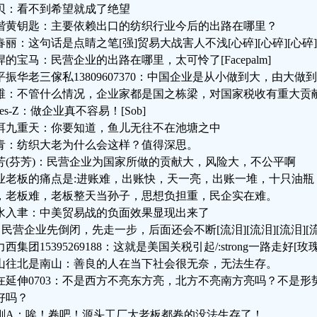
贝：看不到希望就成了绝望
谐黄钥匙：主要依赖出口的纺织行业今后的出路在哪里？
春丽：这句话是点睛之笔[强]贸易大战害人不浅[心碎][心碎][心碎]
悍的宝马：民营企业的出路在哪里，太可怜了[Facepalm]
平振华老三傢私13809607370：中国企业是从小做到大，由大
维：不管什么情况，企业家都是国之栋梁，对国家税收有重大贡
mes-Z：做企业真不容易！[Sob]
洱九重天：你要知道，鱼儿无往不在池塘之中
青：纺织大老为什么会这样？值得深思。
芳(芬芳)：民营企业为国家所做的贡献大，风险大，不公平啊
业老板的痛点是:进账难，出账快，天一亮，出账一堆，十只油瓶
，老板难，老板整天当孙子，思想负担重，民企实在难。
水入聿：中美贸易战的负面效果显现出来了
：民营企业先倒闭，先走一步，后面还会不断[流泪][流泪][流泪][流泪
西集团15395269188：这就是美国关税引起/:strong一路走好[玫瑰
山往北是南山：善良的人在当下社会很无奈，无法生存。
在延伸0703：不是西方不亮东方亮，北方不亮南方亮吗？不是
好吗？
刚A：唉！卷吧！源头工厂大老板都卷的没法生存了！