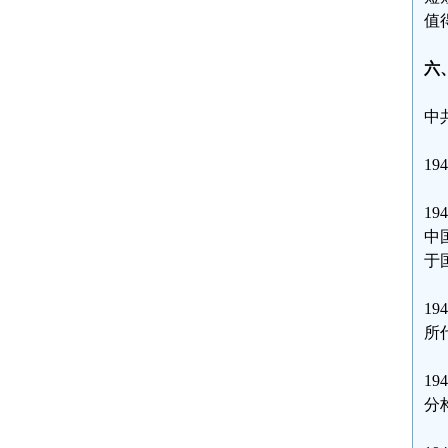
值
六
中
1
1
中
于
1
所
1
分