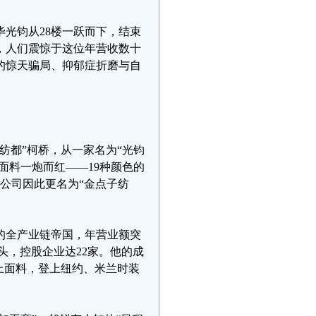
头毕光钧从28楼一跃而下，结束
，人们震惊于这位年营收数十
的惊天骗局、抑郁症折磨与自
中国纺都”柯桥，从一家名为“光钧
”面料一炮而红——19种颜色的
公司因此更名为“金点子纺
的全产业链帝国，年营业额突
头，控股企业达22家。他的成
上面料，登上纽约、米兰时装