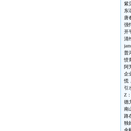
紫
东
唐
强
开
清
ja
普
愤
阿
企
慌
引
Z
德力
南
路
独
余