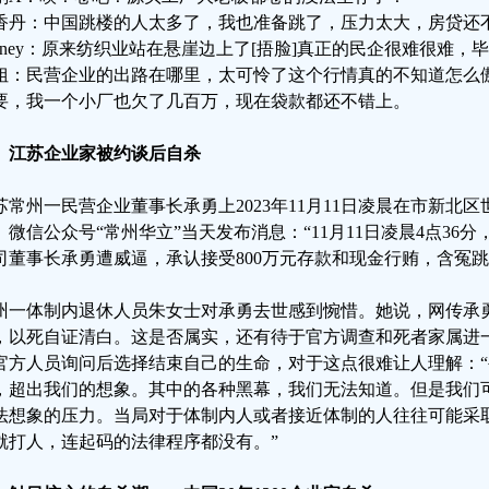
香丹：中国跳楼的人太多了，我也准备跳了，压力太大，房贷还
arney：原来纺织业站在悬崖边上了[捂脸]真正的民企很难很难，毕
姐：民营企业的出路在哪里，太可怜了这个行情真的不知道怎么
要，我一个小厂也欠了几百万，现在袋款都还不错上。
、江苏企业家被约谈后自杀
苏常州一民营企业董事长承勇上2023年11月11日凌晨在市新北区
。微信公众号“常州华立”当天发布消息：“11月11日凌晨4点36
司董事长承勇遭威逼，承认接受800万元存款和现金行贿，含冤跳
州一体制内退休人员朱女士对承勇去世感到惋惜。她说，网传承
，以死自证清白。这是否属实，还有待于官方调查和死者家属进
官方人员询问后选择结束自己的生命，对于这点很难让人理解：
，超出我们的想象。其中的各种黑幕，我们无法知道。但是我们
法想象的压力。当局对于体制内人或者接近体制的人往往可能采
就打人，连起码的法律程序都没有。”