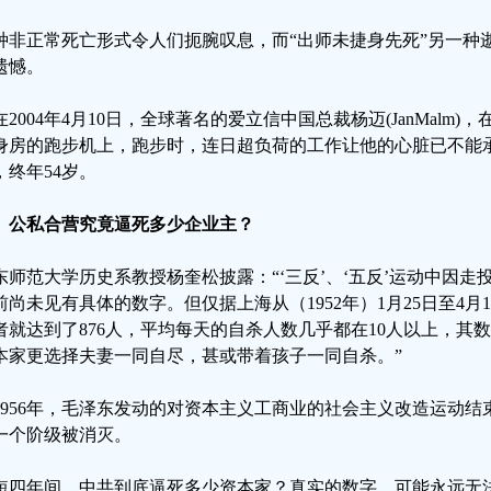
种非正常死亡形式令人们扼腕叹息，而“出师未捷身先死”另一种
遗憾。
在2004年4月10日，全球著名的爱立信中国总裁杨迈(JanMalm
身房的跑步机上，跑步时，连日超负荷的工作让他的心脏已不能
，终年54岁。
、公私合营究竟逼死多少企业主？
东师范大学历史系教授杨奎松披露：“‘三反’、‘五反’运动中因
前尚未见有具体的数字。但仅据上海从（1952年）1月25日至4
者就达到了876人，平均每天的自杀人数几乎都在10人以上，其
本家更选择夫妻一同自尽，甚或带着孩子一同自杀。”
1956年，毛泽东发动的对资本主义工商业的社会主义改造运动
一个阶级被消灭。
短四年间，中共到底逼死多少资本家？真实的数字，可能永远无