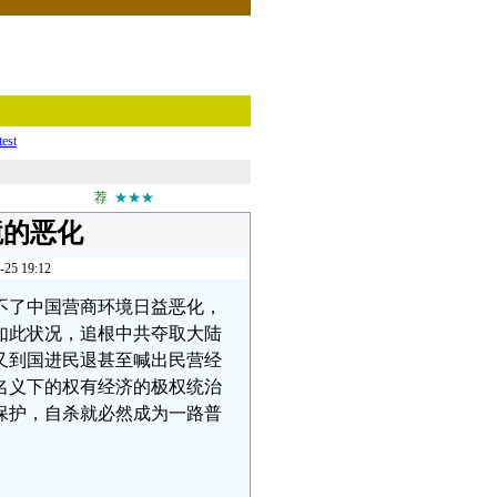
test
荐
★★★
境的恶化
 19:12
不了中国营商环境日益恶化，
如此状况，追根中共夺取大陆
又到国进民退甚至喊出民营经
名义下的权有经济的极权统治
保护，自杀就必然成为一路普