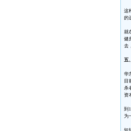
这
的
就
健
去
五
华
目
杀
资
到
为
短