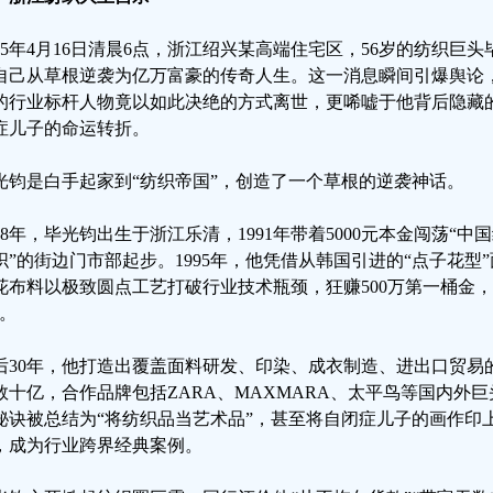
025年4月16日清晨6点，浙江绍兴某高端住宅区，56岁的纺织巨
自己从草根逆袭为亿万富豪的传奇人生。这一消息瞬间引爆舆论
的行业标杆人物竟以如此决绝的方式离世，更唏嘘于他背后隐藏
症儿子的命运转折。
光钧是白手起家到“纺织帝国”，创造了一个草根的逆袭神话。
968年，毕光钧出生于浙江乐清，1991年带着5000元本金闯荡“
织”的街边门市部起步。1995年，他凭借从韩国引进的“点子花型
花布料以极致圆点工艺打破行业技术瓶颈，狂赚500万第一桶金，
”。
后30年，他打造出覆盖面料研发、印染、成衣制造、进出口贸易
数十亿，合作品牌包括ZARA、MAXMARA、太平鸟等国内外巨
秘诀被总结为“将纺织品当艺术品”，甚至将自闭症儿子的画作印
，成为行业跨界经典案例。