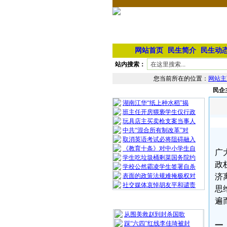
网站首页
民生简介
民生动
站内搜索：
您当前所在的位置：
网站主
民企
相 关 文 章
湖南江华“纸上种水稻”揭
班主任开房猥亵学生仅行政
玩具店主买卖枪支案当事人
中共“混合所有制改革”对
取消英语考试必将阻碍融入
《教育十条》对中小学生自
广
学生吃垃圾桶剩菜国务院约
政
学校公然霸凌学生签署自杀
表面的政策法规难掩极权对
济
社交媒体哀悼胡友平和谴责
思
遍
最 新 热 门
从围美救赵到封杀国歌
踩“六四”红线李佳琦被封
一