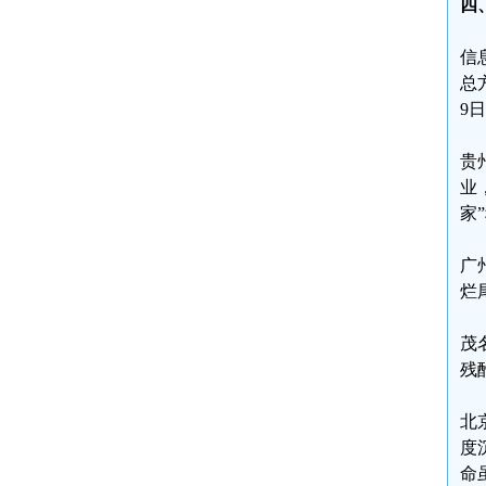
四
信
总
9
贵
业
家
广
烂
茂
残
北
度
命