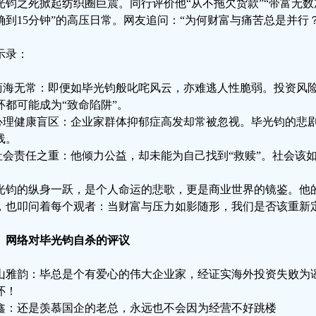
光钧之死掀起纺织圈巨震。同行评价他“从不拖欠货款”“带富无数
确到15分钟”的高压日常。网友追问：“为何财富与痛苦总是并行？
示录：
.商海无常：即便如毕光钧般叱咤风云，亦难逃人性脆弱。投资风
环都可能成为“致命陷阱”。
.心理健康盲区：企业家群体抑郁症高发却常被忽视。毕光钧的悲
线。
.社会责任之重：他倾力公益，却未能为自己找到“救赎”。社会该
光钧的纵身一跃，是个人命运的悲歌，更是商业世界的镜鉴。他
，也叩问着每个观者：当财富与压力如影随形，我们是否该重新定
、网络对毕光钧自杀的评议
山雅韵：毕总是个有爱心的伟大企业家，经证实海外投资失败为
怀！
鑫：还是羡慕国企的老总，永远也不会因为经营不好跳楼