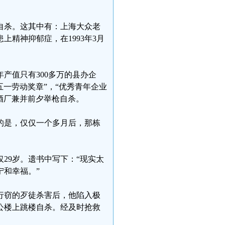
家自杀。这其中有：上海大众老
精神抑郁症，在1993年3月
年产值只有300多万的县办企
一劳动奖章”，“优秀青年企业
台酒厂兼并前夕举枪自杀。
息的是，仅仅一个多月后，那栋
29岁。遗书中写下：“现实太
和幸福。”
行窃的歹徒杀害后，他陷入极
办公楼上跳楼自杀。经及时抢救