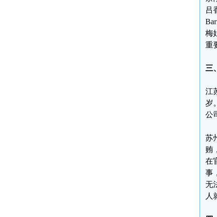
吕
B
梅
重
三
江
岁
公
苏
贿
在
事
无
人