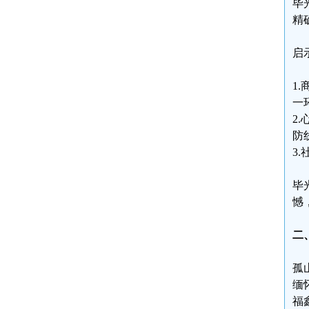
毕
精
启
1
一
2
防
3
毕
憾
二
孤
缅
福