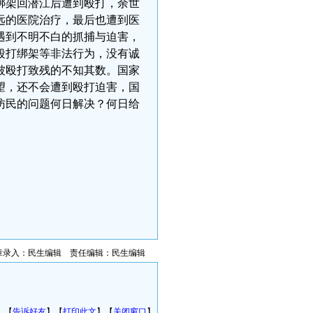
绑架回潜江后遭到殴打，余世
远的医院治疗，最后也遭到医
遇到不明不白的抓捕与迫害，
殴打绑架等非法行为，没有诚
被殴打致残的不知其数。国家
望，还不会遭到殴打迫害，国
访民的问题何日解决？何日给
章录入：民生编辑 责任编辑：民生编辑
】【
告诉好友
】【
打印此文
】【
关闭窗口
】