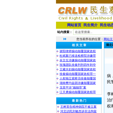
网站首页
民生简介
民生动
站内搜索：
您当前所在的位置：
网站主
湖北
相 关 文 章
谢阳律师煽动颠覆国家政权
杜斌案已移送检察院涉嫌罪
余文生涉嫌煽动颠覆国家政
玫瑰团队徐秦判刑四年剥夺
王藏夫妇煽动颠覆国家政权
徐秦煽动颠覆国家政权罪一
病
人权独立观察员徐秦颠覆国
民
湖南樊均益因涉嫌颠覆国家
戈觉平涉"煽颠罪"案
江天勇煽动颠覆国家政权罪
李
治
最 新 热 门
权
王树英告精神病院不被立案
河北访民刘敏杰诉非法拘留