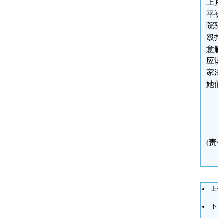
上
平
院
殴
意
应
家
她
(
上
下