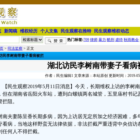
态
新闻稿
维权经历
个人文集
民生观察在推特
民生观察维权动态
热门标签:
709
律师
暴力
酷刑
虐待
秋雨教会
页
>
司法监察
> 正文
访民李树南带妻子看病被拦
湖北访民李树南带妻子看病
作者：民生编辑1 文章来源：本站原创 更新时间：2019-05-11
【民生观察2019年5月11日消息】今天，长期维权上访的李
，但在湖南省岳阳火车站，遭到白螺镇两名城管，五里庙村书记
警拦阻。
树南夫妻陈呈香长期多病，因为上访居无定所加之经济困难，多
疗看病，当地这样野蛮无法律依据，非法拦截严重违背中央信访
利任何人不得拦截。