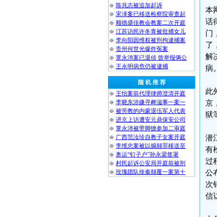
陈兆志被追加起诉
本
宋泽案已移送检察院审查起
话
顺德盛佳教会教案二次开庭
江苏访民许冬青被批捕女儿
门
李向阳因维权被刑拘逮捕案
了
贵州何世光爆炸冤案
解
覃永沛案已退侦 曾举报俩公
王永明病危仍被逮捕
病
随 机 推 荐
此
王怡案前代理律师澄清开庭
李晓东涉嫌寻衅滋事一案一
京
被劳教的内蒙退伍军人代表
狱
进京上访遭安元鼎保安公司
覃永沛被带脚镣参加二审庭
广西范汝珍自教子女案开庭
潜
李维忠案被以煽颠罪移送至
有
奥运“钉子户”孙永梁签署
过
村民起诉公安局开庭前被刑
玫瑰团队徐秦颠覆一案第十
公
次
信