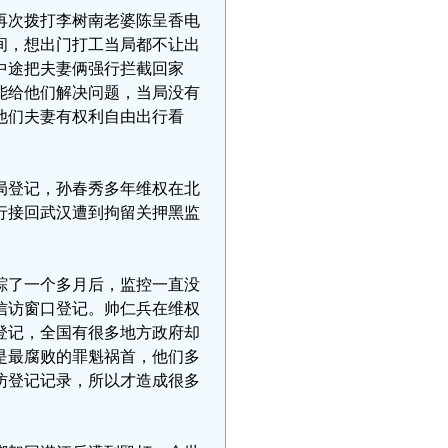
再次拨打李树南老婆陈呈香电
间，想出门打工当局都不让出
中途把夫妻俩强行拦截回家
能给他们解决问题，当局没有
他们夫妻有权利自由出行看
局登记，孙春秀多年维权在北
行接回武汉遭到拘留关押黑监
踪了一个多月后，监控一直没
信访窗口登记。帅仁兵在维权
登记，全国有很多地方政府却
是最腐败的罪魁祸首，他们多
访登记记录，所以才造成很多