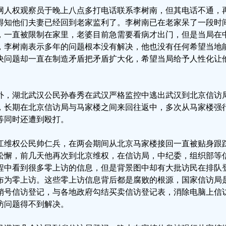
网人权观察员于晚上八点多打电话联系李树南，但其电话不通，
得知他们夫妻已经回到老家监利了。李树南已在老家呆了一段时
，一直被限制在家里，老婆目前急需要看病才出门，但是当局在
，李树南表示多年的问题根本没有解决，他也没有任何希望当地
决问题却一直在制造矛盾把矛盾扩大化，希望当局给予人性化让
。
外，湖北武汉公民孙春秀在武汉严格监控中逃出武汉到北京信访
，长期在北京信访局与马家楼之间来回往返中，多次从马家楼强
等同时还遭到殴打。
江维权公民帅仁兵，在两会期间从北京马家楼接回一直被贴身跟
松懈，前几天他再次到北京维权，在信访局，中纪委，组织部等
程中看到很多零上访的信息，但是背景图中却有大批访民在排队
布为零上访。这些零上访信息背后都是腐败的根源，国家信访局
销号信访登记，与各地政府勾结买卖信访登记表，消除电脑上信
访问题得不到解决。