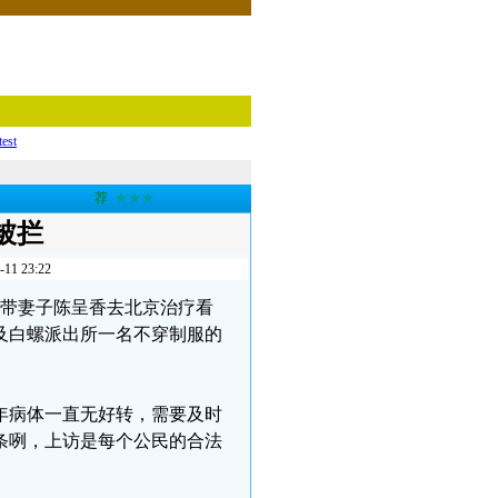
test
荐
★★★
被拦
 23:22
树南带妻子陈呈香去北京治疗看
及白螺派出所一名不穿制服的
年病体一直无好转，需要及时
条咧，上访是每个公民的合法