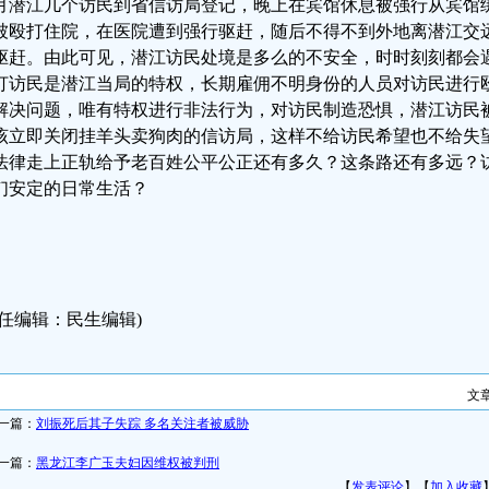
月潜江几个访民到省信访局登记，晚上在宾馆休息被强行从宾馆
被殴打住院，在医院遭到强行驱赶，随后不得不到外地离潜江交
驱赶。由此可见，潜江访民处境是多么的不安全，时时刻刻都会
打访民是潜江当局的特权，长期雇佣不明身份的人员对访民进行
解决问题，唯有特权进行非法行为，对访民制造恐惧，潜江访民
该立即关闭挂羊头卖狗肉的信访局，这样不给访民希望也不给失
法律走上正轨给予老百姓公平公正还有多久？这条路还有多远？
们安定的日常生活？
责任编辑：民生编辑)
文
一篇：
刘振死后其子失踪 多名关注者被威胁
一篇：
黑龙江李广玉夫妇因维权被判刑
【
发表评论
】【
加入收藏