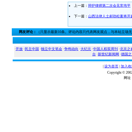
上一篇：
辩护律师第二次会见常玮平
下一篇：
山西法律人士郝劲松案将开
网友评论：
（只显示最新10条。评论内容只代表网友观点，与本站立场
·
开放
·
民主中国
·
独立中文笔会
·
争鸣动向
·
大纪元
·
中国人权双周刊
·
北京之
台
·
新世纪新闻网
·
德国之
|
设为首页
|
加入收
Copyright ©
网址：w