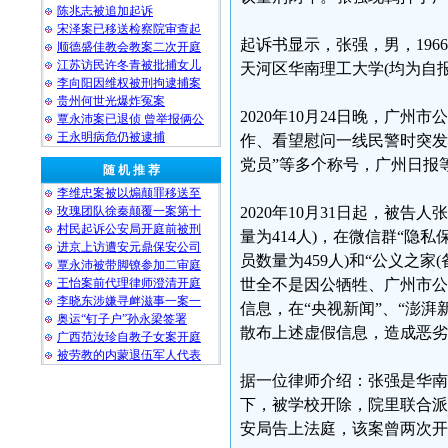
陈兆志被追加起诉
宋泽案已移送检察院审查起
起诉书显示，张强，男，196
顺德盛佳教会教案二次开庭
江苏访民许冬青被批捕女儿
天河区华南理工大学(均为自报
李向阳因维权被刑拘逮捕案
贵州何世光爆炸冤案
2020年10月24日晚，广
覃永沛案已退侦 曾举报俩公
王永明病危仍被逮捕
作、看望慰问一线民警时突发
党员”等多个称号，广州日报
随 机 推 荐
李维忠案被以煽颠罪移送至
玫瑰团队徐秦颠覆一案第十
2020年10月31日起，被告人张
村民起诉公安局开庭前被刑
量为414人)，在微信群“隐私
进京上访遭安元鼎保安公司
员数量为459人)和“公义之家
覃永沛被带脚镣参加二审庭
王怡案前代理律师澄清开庭
世全不是因公牺牲、广州市公
李晓东涉嫌寻衅滋事一案一
信息，在“央视新闻”、“澎湃
奥运“钉子户”孙永梁签署
散布上述虚假信息，造成恶劣的
广西范汝珍自教子女案开庭
被劳教的内蒙退伍军人代表
据一位律师介绍：张强是华南
下，被学校开除，院里联合派
安局告上法庭，该案曾两次开