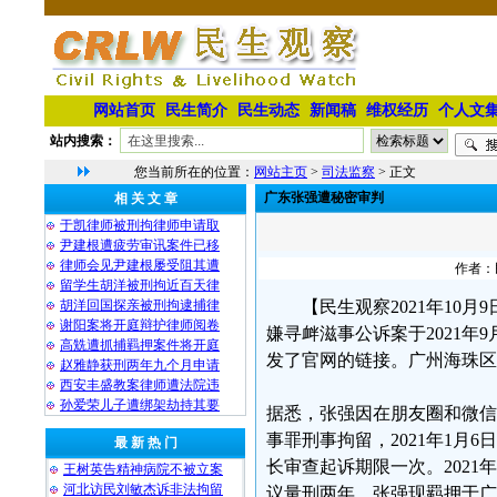
网站首页
民生简介
民生动态
新闻稿
维权经历
个人文
站内搜索：
您当前所在的位置：
网站主页
>
司法监察
> 正文
广东张强遭秘密审判
相 关 文 章
于凯律师被刑拘律师申请取
尹建根遭疲劳审讯案件已移
律师会见尹建根屡受阻其遭
作者：民
留学生胡洋被刑拘近百天律
胡洋回国探亲被刑拘逮捕律
【民生观察2021年1
谢阳案将开庭辩护律师阅卷
嫌寻衅滋事公诉案于2021
高兟遭抓捕羁押案件将开庭
发了官网的链接。广州海珠
赵雅静获刑两年九个月申请
西安丰盛教案律师遭法院违
孙爱荣儿子遭绑架劫持其要
据悉，张强因在朋友圈和微信群
事罪刑事拘留，2021年1月
最 新 热 门
长审查起诉期限一次。202
王树英告精神病院不被立案
河北访民刘敏杰诉非法拘留
议量刑两年。张强现羁押于广